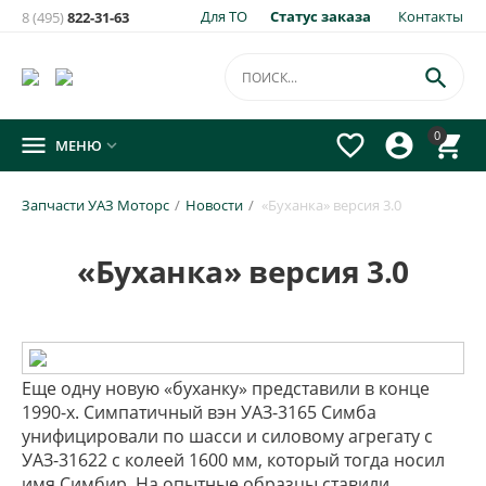
Для ТО
Статус заказа
Контакты
8 (495)
822-31-63

0




МЕНЮ

Запчасти УАЗ Моторс
/
Новости
/
«Буханка» версия 3.0
«Буханка» версия 3.0
Еще одну новую «буханку» представили в конце
1990-х. Симпатичный вэн УАЗ-3165 Симба
унифицировали по шасси и силовому агрегату с
УАЗ-31622 с колеей 1600 мм, который тогда носил
имя Симбир. На опытные образцы ставили