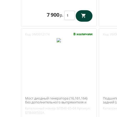
7 900
р.
В наличии
Код:
УМ0012174
Код:
УМ0
Мост диодный генератора (16,161,164)
Подшипн
без дополнительного выпрямителя и
задний (
штекера / Уаз, ГАЗ (Орбита) БПВ46-65-
Каталожный номер:
БПВ46-65-04
Артикул:
Каталож
02А
БПВ466502А