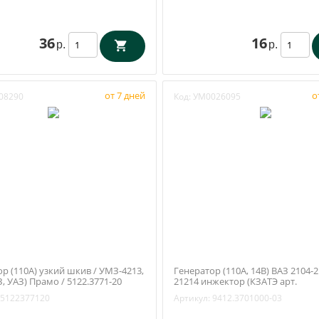
36
16
р.
р.
от 7 дней
о
08290
Код:
УМ0026095
р (110А) узкий шкив / УМЗ-4213,
Генератор (110А, 14В) ВАЗ 2104-2
З, УАЗ) Прамо / 5122.3771-20
21214 инжектор (КЗАТЭ арт.
9412.3701000-03)
5122377120
Артикул:
9412.3701000-03