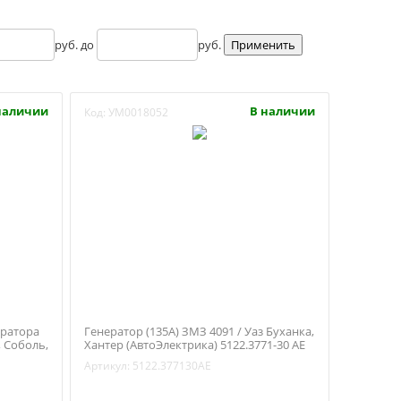
руб. до
руб.
наличии
В наличии
Код:
УМ0018052
ератора
Генератор (135А) ЗМЗ 4091 / Уаз Буханка,
, Соболь,
Хантер (АвтоЭлектрика) 5122.3771-30 АЕ
775-П29)
Артикул:
5122.377130АЕ