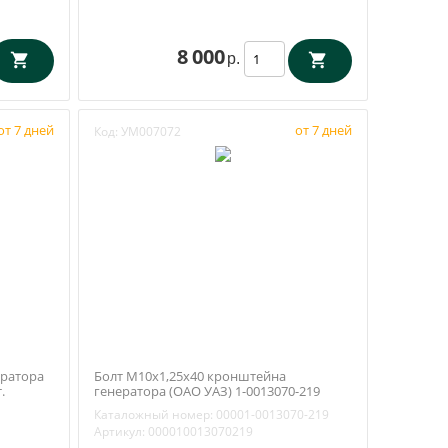
8 000
р.
от 7 дней
от 7 дней
Код:
УМ007072
ератора
Болт М10х1,25х40 кронштейна
.
генератора (ОАО УАЗ) 1-0013070-219
Каталожный номер:
00001-0013070-219
Артикул:
000010013070219