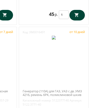
45
р.
от 7 дней
от 10 дней
Код:
УМ0016491
асная
Генератор (110А) для ГАЗ, УАЗ с дв. УМЗ
4216, ремень 6РК, поликлиновой шкив
(ELTRA, арт. 5122.3771-40)
457-29
Каталожный номер:
5122377140
Артикул:
5122.3771-40