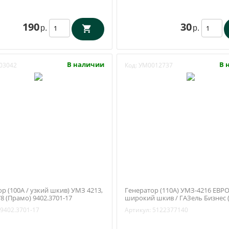
190
30
р.
р.
В наличии
В 
03042
Код:
УМ0012737
р (100А / узкий шкив) УМЗ 4213,
Генератор (110А) УМЗ-4216 ЕВРО
78 (Прамо) 9402.3701-17
широкий шкив / ГАЗель Бизнес 
5122.3771-40
9402.3701-17
Артикул:
5122377140