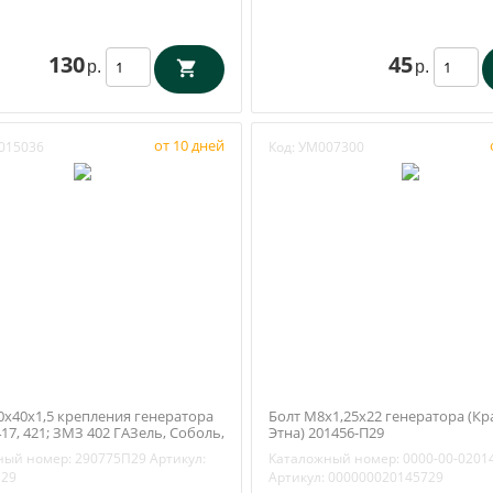
130
45
р.
р.
от 10 дней
015036
Код:
УМ007300
0х40х1,5 крепления генератора
Болт М8х1,25х22 генератора (Кр
17, 421; ЗМЗ 402 ГАЗель, Соболь,
Этна) 201456-П29
 (арт. 290775-П29)
ный номер:
290775П29
Артикул:
Каталожный номер:
0000-00-0201
П29
Артикул:
000000020145729