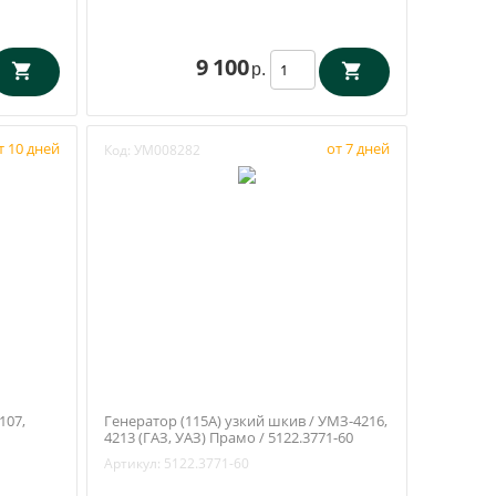
9 100
р.
т 10 дней
от 7 дней
Код:
УМ008282
107,
Генератор (115А) узкий шкив / УМЗ-4216,
4213 (ГАЗ, УАЗ) Прамо / 5122.3771-60
Артикул:
5122.3771-60