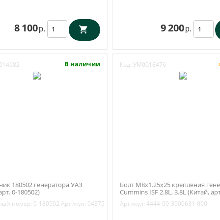
8 100
9 200
р.
р.
В наличии
014682
Код:
УМ0018476
ик 180502 генератора УАЗ
Болт M8х1.25х25 крепления ген
арт. 0-180502)
Cummins ISF 2.8L, 3.8L (Китай, арт
3900631)
ный номер:
0-180502
Артикул:
04375
Артикул:
4444-00-3900631-000