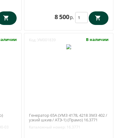
8 500
р.
наличии
В наличии
Код:
УМ001839
о)
Генератор 65А (УМЗ 4178, 4218 ЗМЗ 402 /
узкий шкив / АТЭ-1) (Прамо) 16.3771
00-03
Каталожный номер:
16.3771