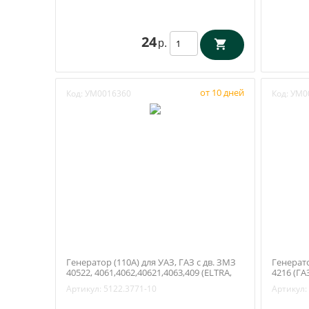
24
р.
от 10 дней
Код:
УМ0016360
Код:
УМ0
Генератор (110А) для УАЗ, ГАЗ с дв. ЗМЗ
Генерато
40522, 4061,4062,40621,4063,409 (ELTRA,
4216 (ГА
арт. 5122.3771-10)
Артикул:
5122.3771-10
Артикул: