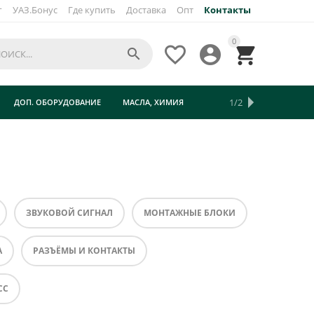
г
УАЗ.Бонус
Где купить
Доставка
Опт
Контакты
0




1/2
ДОП. ОБОРУДОВАНИЕ
МАСЛА, ХИМИЯ
ТУРИЗМ
ЗВУКОВОЙ СИГНАЛ
МОНТАЖНЫЕ БЛОКИ
А
РАЗЪЁМЫ И КОНТАКТЫ
СС