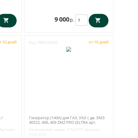
9 000
р.
т 10 дней
от 10 дней
Код:
УМ0016492
 /
Генератор (140А) для ГАЗ, УАЗ с дв. ЗМЗ
40522, 406, 409 ZMZ PRO (ELTRA арт.
5152.3771)
Артикул:
Каталожный номер:
51523771
Артикул:
5152.3771