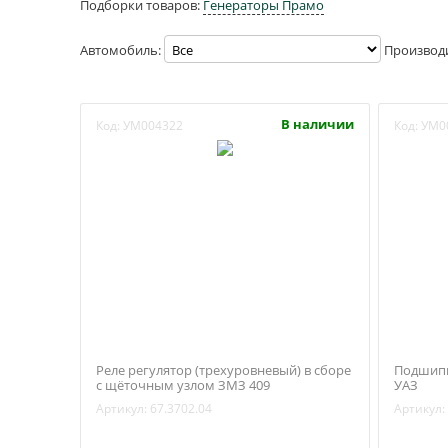
Подборки товаров:
Генераторы Прамо
Автомобиль:
Производ
В наличии
Код:
УМ004322
Код:
УМ0
Реле регулятор (трехуровневый) в сборе
Подшипн
с щёточным узлом ЗМЗ 409
УАЗ
(Энергомаш) 67.3702.04
Артикул:
67.3702.04
Артикул: