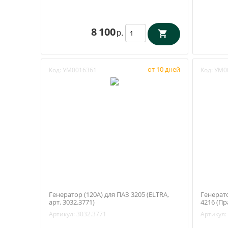
8 100
р.
от 10 дней
Код:
УМ0016361
Код:
УМ0
Генератор (120А) для ПАЗ 3205 (ELTRA,
Генерато
арт. 3032.3771)
4216 (Пр
Артикул:
3032.3771
Артикул: