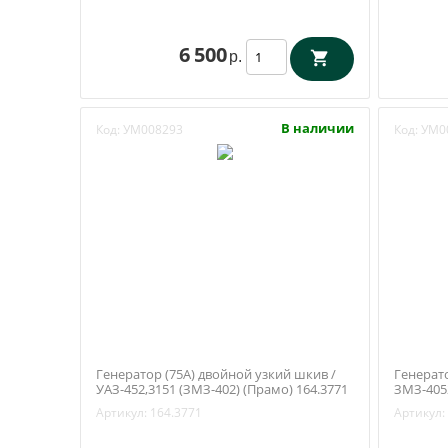
6 500
р.
В наличии
Код:
УМ008293
Код:
УМ0
Генератор (75А) двойной узкий шкив /
Генерато
УАЗ-452,3151 (ЗМЗ-402) (Прамо) 164.3771
ЗМЗ-4052
5122-377
Артикул:
164.3771
Артикул: