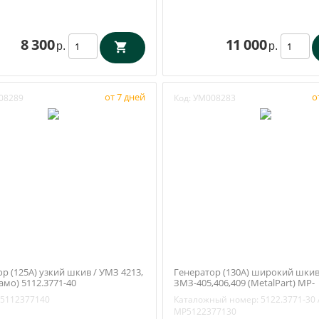
8 300
11 000
р.
р.
от 7 дней
о
08289
Код:
УМ008283
р (125А) узкий шкив / УМЗ 4213,
Генератор (130А) широкий шкив
амо) 5112.3771-40
ЗМЗ-405,406,409 (MetalPart) MP-
5122.3771-30
5112377140
Каталожный номер:
5122.3771-30
MP5122377130