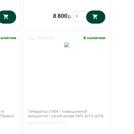
8 800
р.
наличии
В наличии
Код:
УМ003043
-4
Генератор (140А / повышенной
(Прамо)
мощности / узкий шкив) УМЗ 4213, 4218,
4178 (Прамо) 9402.3701-17
Артикул:
9402.3701-17