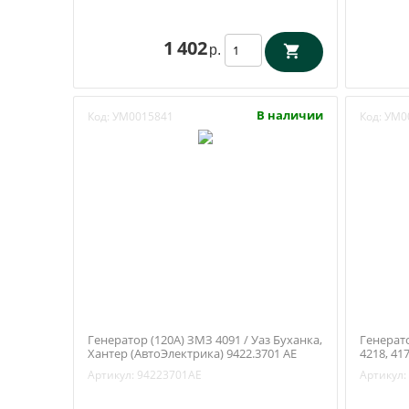
1 402
р.
В наличии
Код:
УМ0015841
Код:
УМ0
Генератор (120А) ЗМЗ 4091 / Уаз Буханка,
Генерато
Хантер (АвтоЭлектрика) 9422.3701 АЕ
4218, 41
Артикул:
94223701АЕ
Артикул: