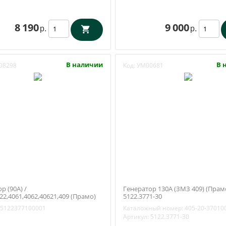
8 190
9 000
р.
р.
В наличии
В 
08298
Код:
УМ00681
р (90А) /
Генератор 130А (ЗМЗ 409) (Прам
2,4061,4062,40621,409 (Прамо)
5122.3771-30
1000-01
5122377100001
Каталожный номер:
405-20-37010
Артикул:
5122.3771-30