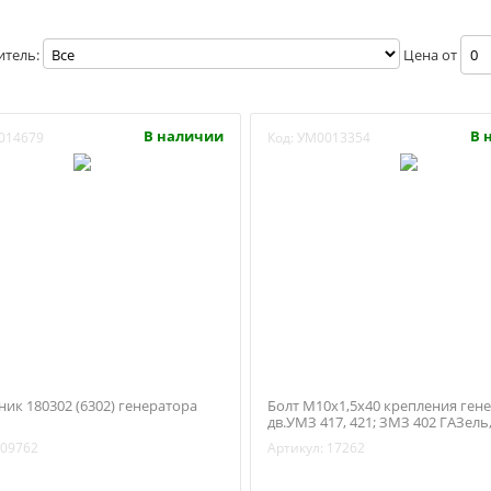
итель:
Цена от
В наличии
В 
014679
Код:
УМ0013354
ик 180302 (6302) генератора
Болт М10х1,5х40 крепления ген
дв.УМЗ 417, 421; ЗМЗ 402 ГАЗель
ГАЗ 3309 (Красная Этна, арт. 290
09762
Артикул:
17262