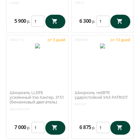
(Пром-Деталь ООО)
20814
10388
5 900
6 300
р.
р.
от 3 дней
от 10 дней
УМ00113
УМ00490
Шноркель LLDPE
Шноркель redBTR
усиленный Уаз Хантер, 3151
ударостойкий УАЗ PATRIOT
(бензиновый двигатель)
603163
(комплект крепежа) GKA-
GKA-HUNTER
HUNTER
7 000
6 875
р.
р.