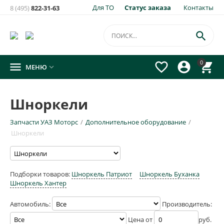
Для ТО
Статус заказа
Контакты
8 (495)
822-31-63

0




МЕНЮ

Шноркели
Запчасти УАЗ Моторс
/
Дополнительное оборудование
/
Шноркели
Подборки товаров:
Шноркель Патриот
Шноркель Буханка
Шноркель Хантер
Автомобиль:
Производитель:
Цена от
руб.