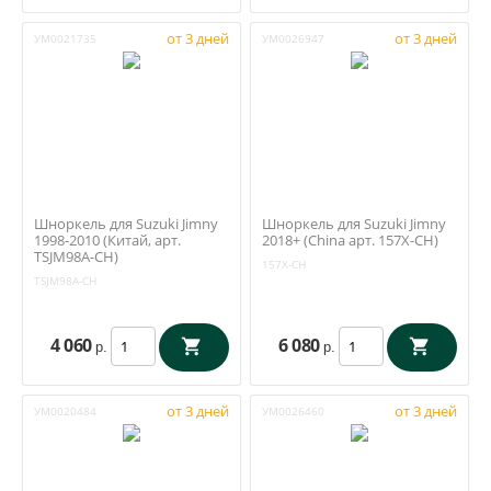
от 3 дней
от 3 дней
УМ0021735
УМ0026947
Шноркель для Suzuki Jimny
Шноркель для Suzuki Jimny
1998-2010 (Китай, арт.
2018+ (China арт. 157X-CH)
TSJM98A-CH)
157X-CH
TSJM98A-CH
4 060
6 080
р.
р.
от 3 дней
от 3 дней
УМ0020484
УМ0026460