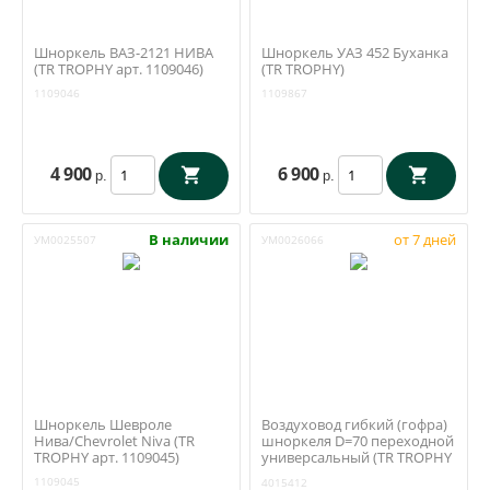
Шноркель ВАЗ-2121 НИВА
Шноркель УАЗ 452 Буханка
(TR TROPHY арт. 1109046)
(TR TROPHY)
1109046
1109867
4 900
6 900
р.
р.
В наличии
от 7 дней
УМ0025507
УМ0026066
Шноркель Шевроле
Воздуховод гибкий (гофра)
Нива/Chevrolet Niva (TR
шноркеля D=70 переходной
TROPHY арт. 1109045)
универсальный (TR TROPHY
арт. 4015412)
1109045
4015412