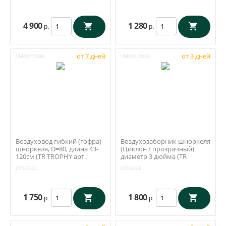
4 900
1 280
р.
р.
от 7 дней
от 3 дней
УМ0017406
УМ0017403
Воздуховод гибкий (гофра)
Воздухозаборник шноркеля
шноркеля, D=80, длина 43-
(Циклон / прозрачный)
120см (TR TROPHY арт.
диаметр 3 дюйма (TR
4012342)
TROPHY)
4012342
4006428
1 750
1 800
р.
р.