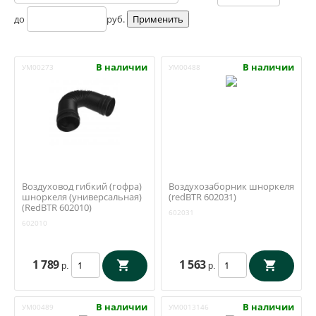
до
руб.
В наличии
В наличии
УМ00273
УМ00488
Воздуховод гибкий (гофра)
Воздухозаборник шноркеля
шноркеля (универсальная)
(redBTR 602031)
(RedBTR 602010)
602031
602010
1 789
1 563
р.
р.
В наличии
В наличии
УМ00489
УМ0013146