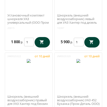
Установочный комплект
Шноркель (внешний
шноркеля УАЗ
воздухозаборник) левый
универсальный (ООО Пром
для УАЗ Хантер под дизель
Деталь)
(Пром-Деталь ООО)
20815
10387
1 800
5 900
р.
р.
от 10 дней
от 10 дней
УМ0025322
УМ0025320
Шноркель (внешний
Шноркель (внешний
воздухозаборник) правый
воздухозаборник) УАЗ 452
для УАЗ Хантер под бензин
Буханка (Пром-Деталь ООО)