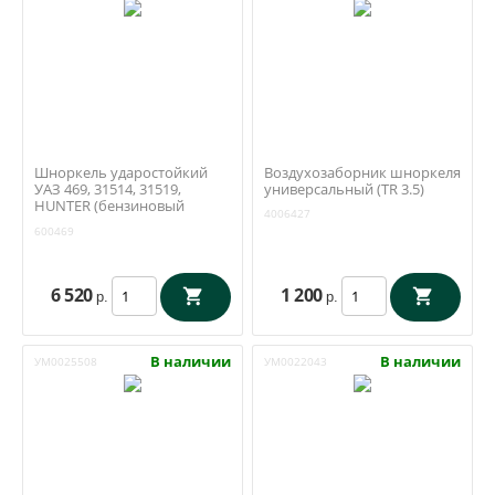
Шноркель ударостойкий
Воздухозаборник шноркеля
УАЗ 469, 31514, 31519,
универсальный (TR 3.5)
HUNTER (бензиновый
4006427
двигатель) (redBTR 600469)
600469
6 520
1 200
р.
р.
В наличии
В наличии
УМ0025508
УМ0022043