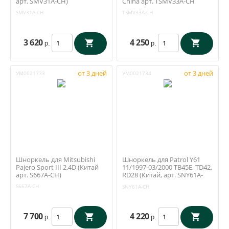
арт. SMV31A-CH)
China арт. TSMV33A-CH
SMV31A-CH
TSMV33A-CH
3 620
4 250
р.
р.
от 3 дней
от 3 дней
УМ0021733
УМ0021734
Шноркель для Mitsubishi
Шноркель для Patrol Y61
Pajero Sport III 2.4D (Китай
11/1997-03/2000 TB45E, TD42,
арт. S667A-CH)
RD28 (Китай, арт. SNY61A-
CH)
S667A-CH
SNY61A-CH
7 700
4 220
р.
р.