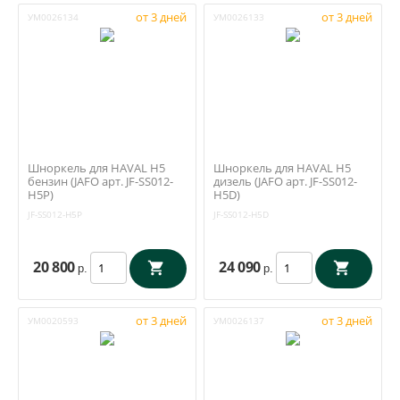
от 3 дней
от 3 дней
УМ0026134
УМ0026133
Шноркель для HAVAL H5
Шноркель для HAVAL H5
бензин (JAFO арт. JF-SS012-
дизель (JAFO арт. JF-SS012-
H5P)
H5D)
JF-SS012-H5P
JF-SS012-H5D
20 800
24 090
р.
р.
от 3 дней
от 3 дней
УМ0020593
УМ0026137