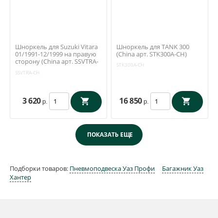
Шноркель для Suzuki Vitara
Шноркель для TANK 300
01/1991-12/1999 на правую
(China арт. STK300A-CH)
сторону (China арт. SSVTRA-
STK300A-CH
CH)
SSVTRA-CH
3 620
16 850
р.
р.
Подборки товаров:
Пневмоподвеска Уаз Профи
Багажник Уаз
Хантер