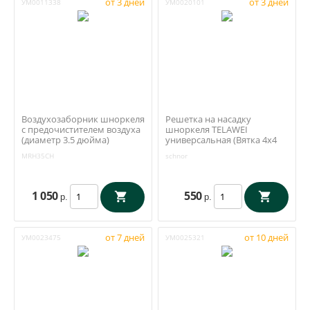
от 3 дней
от 3 дней
УМ0011338
УМ0020101
Воздухозаборник шноркеля
Решетка на насадку
с предочистителем воздуха
шноркеля TELAWEI
(диаметр 3.5 дюйма)
универсальная (Вятка 4x4
TELAWEI / MRH35-CH
арт. schnor)
MRH35CH
schnor
1 050
550
р.
р.
от 7 дней
от 10 дней
УМ0023475
УМ0025321