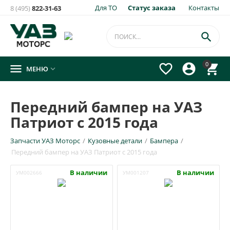
Для ТО
Статус заказа
Контакты
8 (495)
822-31-63

0




МЕНЮ

Передний бампер на УАЗ
Патриот с 2015 года
Запчасти УАЗ Моторс
/
Кузовные детали
/
Бампера
/
Передний бампер на УАЗ Патриот с 2015 года
В наличии
В наличии
УМ002666
УМ001207