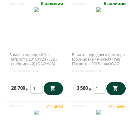
В наличии
В наличии
УМ002524
УМ002528
Бампер передний Уаз
Вставка переднего бампера
Патриот с 2015 года (SEB /
(облицовка / нижняя) Уаз
серебристый) (ОАО УАЗ)
Патриот с 2015 года (ОАО
3163-80-2803012-02
УАЗ) 3163-80-2803017-00
3163-80-2803012-02
3163-80-2803017-00
28 700
3 580
р.
р.
от 7 дней
от 7 дней
УМ003310
УМ003308