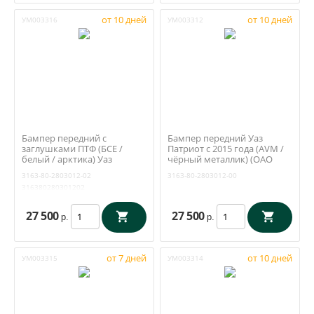
от 10 дней
от 10 дней
УМ003316
УМ003312
Бампер передний с
Бампер передний Уаз
заглушками ПТФ (БСЕ /
Патриот с 2015 года (AVM /
белый / арктика) Уаз
чёрный металлик) (ОАО
Патриот с 2015 года (ОАО
УАЗ) 3163-80-2803012-00
3163-80-2803012-02
3163-80-2803012-00
УАЗ) 3163-80-2803012
316380280301202
27 500
27 500
р.
р.
от 7 дней
от 10 дней
УМ003315
УМ003314