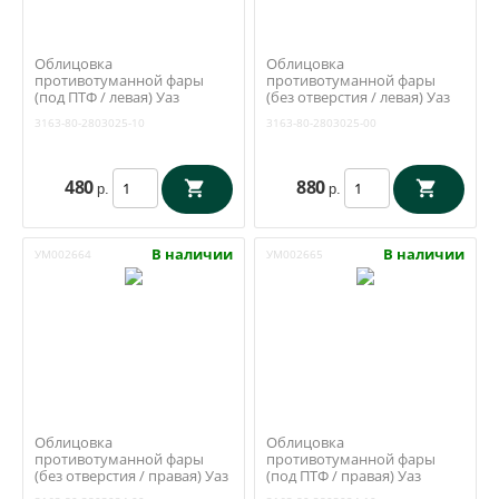
Облицовка
Облицовка
противотуманной фары
противотуманной фары
(под ПТФ / левая) Уаз
(без отверстия / левая) Уаз
Патриот, Пикап с 2015 года
Патриот, Пикап с 2015 года
3163-80-2803025-10
3163-80-2803025-00
(Ульяновск) 3163-80-
(Ульяновск) 3163-80-
2803025-10
2803025-00
480
880
р.
р.
В наличии
В наличии
УМ002664
УМ002665
Облицовка
Облицовка
противотуманной фары
противотуманной фары
(без отверстия / правая) Уаз
(под ПТФ / правая) Уаз
Патриот, Пикап с 2015 года
Патриот, Пикап с 2015 года