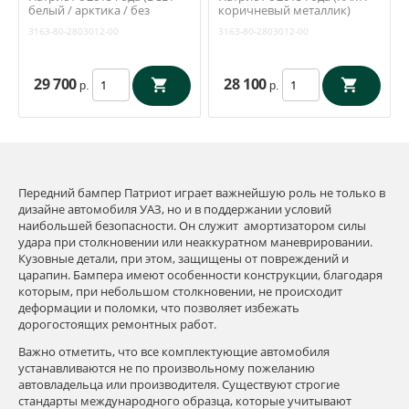
белый / арктика / без
коричневый металлик)
отверстий) (ОАО УАЗ) 3163-
(ОАО УАЗ) 3163-80-2803012-
3163-80-2803012-00
3163-80-2803012-00
80-2803012-00
00
29 700
28 100
р.
р.
Передний бампер Патриот играет важнейшую роль не только в
дизайне автомобиля УАЗ, но и в поддержании условий
наибольшей безопасности. Он служит амортизатором силы
удара при столкновении или неаккуратном маневрировании.
Кузовные детали, при этом, защищены от повреждений и
царапин. Бампера имеют особенности конструкции, благодаря
которым, при небольшом столкновении, не происходит
деформации и поломки, что позволяет избежать
дорогостоящих ремонтных работ.
Важно отметить, что все комплектующие автомобиля
устанавливаются не по произвольному пожеланию
автовладельца или производителя. Существуют строгие
стандарты международного образца, которые учитывают