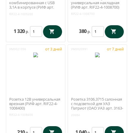
комбинированная с USB
универсальная накладная
3,1А в корпусе (РИФ арт.
(РИФ арт. RIF22-4-1008700)
RIF22-4-1009200)
RIF22-4-1008700
RIF22-4-1009200
1 320
380
р.
р.
от 3 дней
от 7 дней
УМ0021056
УМ0020991
Розетка 12В универсальная
Розетка 3106.3715 салонная
врезная (РИФ арт. RIF22-4-
с подсветкой для УАЗ
1008400)
Патриот (ОАО УАЗ арт. 3163-
00-3715100-00)
RIF22-4-1008400
20684
210
1 040
р.
р.