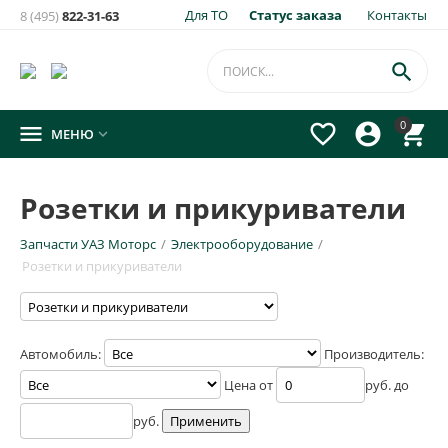
Для ТО
Статус заказа
Контакты
8 (495)
822-31-63

0




МЕНЮ

Розетки и прикуриватели
Запчасти УАЗ Моторс
/
Электрооборудование
/
Розетки и прикуриватели
Автомобиль:
Производитель:
Цена от
руб. до
руб.