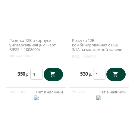
Розетка 12В в корпусе
Розетка 12В
универсальная (РИФ арт.
комбинированная с USB
RIF22-4-1008600)
3,1А на монтажной панели
(РИФ арт. RIF22-4-1009100)
RIF22-4-1008600
RIF22-4-1009100
350
530
р.
р.
Нет в наличии
Нет в наличии
УМ0021057
УМ0021405