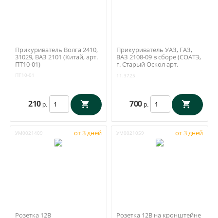
Прикуриватель Волга 2410,
Прикуриватель УАЗ, ГАЗ,
31029, ВАЗ 2101 (Китай, арт.
ВАЗ 2108-09 в сборе (СОАТЭ,
ПТ10-01)
г. Старый Оскол арт.
11.3725)
ПТ10-01
11.3725
210
700
р.
р.
от 3 дней
от 3 дней
УМ0021409
УМ0021059
Розетка 12В
Розетка 12В на кронштейне