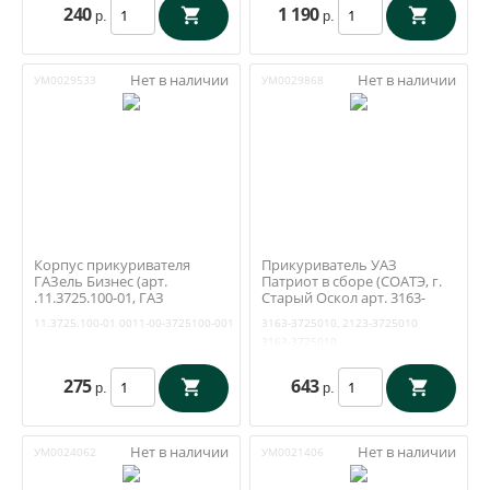
240
1 190
р.
р.
Нет в наличии
Нет в наличии
УМ0029533
УМ0029868
Корпус прикуривателя
Прикуриватель УАЗ
ГАЗель Бизнес (арт.
Патриот в сборе (СОАТЭ, г.
.11.3725.100-01, ГАЗ
Старый Оскол арт. 3163-
Оригинал)
3725010)
11.3725.100-01
0011-00-3725100-001
3163-3725010, 2123-3725010
3163-3725010
275
643
р.
р.
Нет в наличии
Нет в наличии
УМ0024062
УМ0021406