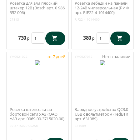
Розетка для а/м плоский
Розетка лебедки на панели
штекер 12В (Bosch арт. 0 986
12-24В универсальная (РИФ
352 006)
арт. RIF22-4-1014400)
27813
RIF22-4-1014400
730
380
р.
р.
от 7 дней
Нет в наличии
УМ0021022
УМ0027012
Розетка штепсельная
Зарядное устройство QC3.0
бортовой сети УАЗ (ОАО
USB с вольтметром (redBTR
УАЗ арт. 0069-00-3715020-00)
арт. 631089)
69-3715020
05258
631089