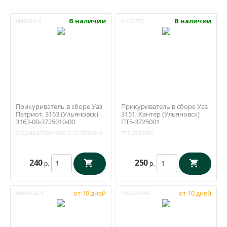
В наличии
В наличии
УМ003410
УМ00770
Прикуриватель в сборе Уаз
Прикуриватель в сборе Уаз
Патриот, 3163 (Ульяновск)
3151, Хантер (Ульяновск)
3163-00-3725010-00
ПТ5-3725001
3163-00-3725010-00
3163-3725010
ПТ5-3725001
240
250
р.
р.
от 10 дней
от 10 дней
УМ0025676
УМ0025095