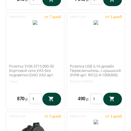
от 7 дней
от 3 дней
УМ0020992
УМ0021404
Розетка 3106.3715.000-30
Розетка USB 3,1A дизайн
бортовой сети УАЗ без
Переключатель, с крышкой
подсветки (ОАО УАЗ арт.
(РИФ арт. RIF22-4-1008300)
3163-00-3715100-30)
RIF22-4-1008300
19643
870
490
р.
р.
от 3 дней
от 3 дней
УМ0021408
УМ0021407