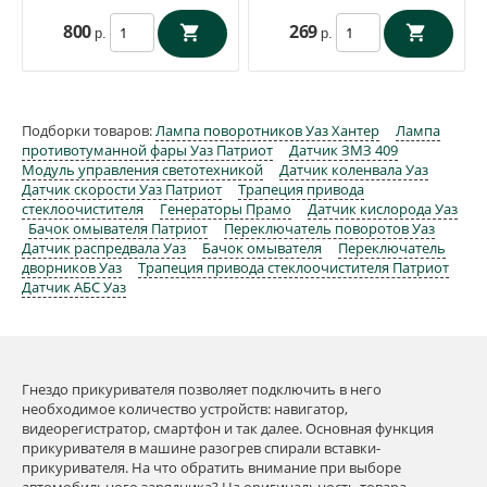
800
269
р.
р.
Подборки товаров:
Лампа поворотников Уаз Хантер
Лампа
противотуманной фары Уаз Патриот
Датчик ЗМЗ 409
Модуль управления светотехникой
Датчик коленвала Уаз
Датчик скорости Уаз Патриот
Трапеция привода
стеклоочистителя
Генераторы Прамо
Датчик кислорода Уаз
Бачок омывателя Патриот
Переключатель поворотов Уаз
Датчик распредвала Уаз
Бачок омывателя
Переключатель
дворников Уаз
Трапеция привода стеклоочистителя Патриот
Датчик АБС Уаз
Гнездо прикуривателя позволяет подключить в него
необходимое количество устройств: навигатор,
видеорегистратор, смартфон и так далее. Основная функция
прикуривателя в машине разогрев спирали вставки-
прикуривателя. На что обратить внимание при выборе