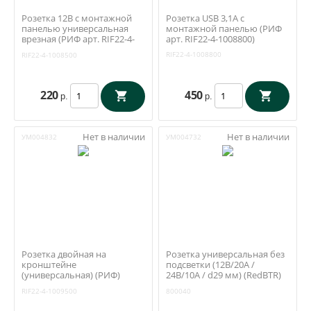
Розетка 12В с монтажной
Розетка USB 3,1А c
панелью универсальная
монтажной панелью (РИФ
врезная (РИФ арт. RIF22-4-
арт. RIF22-4-1008800)
1008500)
RIF22-4-1008800
RIF22-4-1008500
220
450
р.
р.
Нет в наличии
Нет в наличии
УМ004832
УМ004732
Розетка двойная на
Розетка универсальная без
кронштейне
подсветки (12В/20A /
(универсальная) (РИФ)
24В/10A / d29 мм) (RedBTR)
RIF22-4-1009500
800040
RIF22-4-1009500
800040