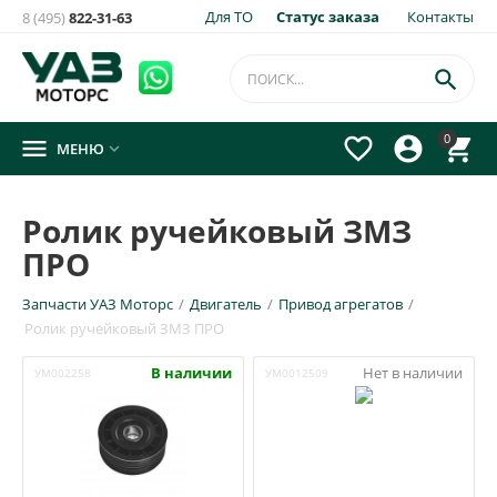
Для ТО
Статус заказа
Контакты
8 (495)
822-31-63

0




МЕНЮ

Ролик ручейковый ЗМЗ
ПРО
Запчасти УАЗ Моторс
/
Двигатель
/
Привод агрегатов
/
Ролик ручейковый ЗМЗ ПРО
В наличии
Нет в наличии
УМ002258
УМ0012509