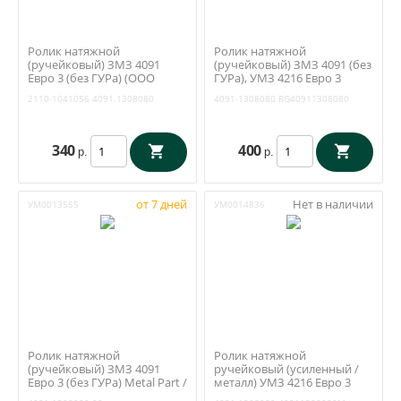
Ролик натяжной
Ролик натяжной
(ручейковый) ЗМЗ 4091
(ручейковый) ЗМЗ 4091 (без
Евро 3 (без ГУРа) (ООО
ГУРа), УМЗ 4216 Евро 3
Дзержинская
(Riginal) RG4091-1308080
2110-1041056
4091.1308080
4091-1308080
RG40911308080
производственная
компания) 4091.1308080
340
400
р.
р.
от 7 дней
Нет в наличии
УМ0013555
УМ0014836
Ролик натяжной
Ролик натяжной
(ручейковый) ЗМЗ 4091
ручейковый (усиленный /
Евро 3 (без ГУРа) Metal Part /
металл) УМЗ 4216 Евро 3
МР-4091-1308080-08
(БонТрейд) 4091.1308080-М