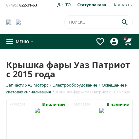
Для ТО
Статус заказа
Контакты
8 (495)
822-31-63

0




МЕНЮ

Крышка фары Уаз Патриот
с 2015 года
Запчасти УАЗ Моторс
/
Электрооборудование
/
Освещение и
световая сигнализация
/
Крышка фары Уаз Патриот с 2015 года
В наличии
В наличии
УМ002236
УМ002230