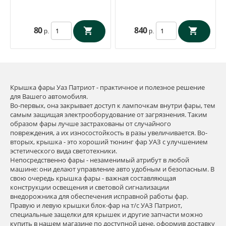
80
840
р.
р.
Крышка фары Уаз Патриот - практичное и полезное решение
для Вашего автомобиля.
Во-первых, она закрывает доступ к лампочкам внутри фары, тем
самым защищая электрооборудование от загрязнения. Таким
образом фары лучше застрахованы от случайного
повреждения, а их износостойкость в разы увеличивается. Во-
вторых, крышка - это хороший тюнинг фар УАЗ с улучшением
эстетического вида светотехники.
Непосредственно фары - незаменимый атрибут в любой
машине: они делают управление авто удобным и безопасным. В
свою очередь крышка фары - важная составляющая
конструкции освещения и световой сигнализации
внедорожника для обеспечения исправной работы фар.
Правую и левую крышки блок-фар на т/с УАЗ Патриот,
специальные защелки для крышек и другие запчасти можно
купить в нашем магазине по доступной цене, оформив доставку