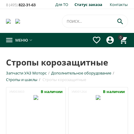
Для ТО
Статус заказа
Контакты
8 (495)
822-31-63

0




МЕНЮ

Стропы корозащитные
Запчасти УАЗ Моторс
/
Дополнительное оборудование
/
Стропы и шаклы
/
Стропы корозащитные
В наличии
В наличии
УМ003803
УМ001264