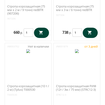
Стропа корозащитная (75
Стропа корозащитная (75
мм х 2 м / 9 тонн) redBTR
мм х 3 м / 6 тонн) redBTR
(907206)
907306
907206
660
738
р.
р.
Нет в наличии
от 3 дней
УМ003702
УМ001879
Стропа корозащитная (10 т /
Стропа корозащитная РИФ
2 м) (Tplus) T000530
(12т / 3м / 75 мм) (STRC12-3)
T000530
STRC12-3