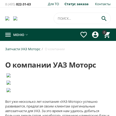
Для ТО
Статус заказа
Контакты
8 (495)
822-31-63

0




МЕНЮ

Запчасти УАЗ Моторс
/
О компании
О компании УАЗ Моторс
Вот уже несколько лет компания «УАЗ-Моторс» успешно
развивается, предлагая своим клиентам оригинальные
автозапчасти для УАЗ. За это время нам удалось добиться
больших результатов, наработать отличную клиентскую базу и