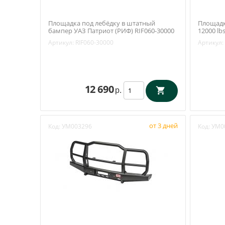
Площадка под лебёдку в штатный
Площадк
бампер УАЗ Патриот (РИФ) RIF060-30000
12000 lb
909095
Артикул:
RIF060-30000
Артикул:
12 690
р.
от 3 дней
Код:
УМ003296
Код:
УМ0