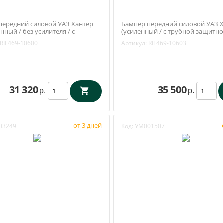
передний силовой УАЗ Хантер
Бампер передний силовой УАЗ 
нный / без усилителя / с
(усиленный / с трубной защитно
защитной дугой) Уаз Хантер,
(РИФ / RIF469-10603)
RIF469-10600
Артикул:
RIF469-10603
469-10600)
31 320
35 500
р.
р.
от 3 дней
03249
Код:
УМ001507