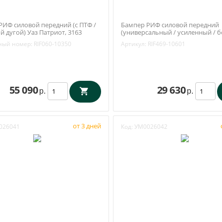
РИФ силовой передний (с ПТФ /
Бампер РИФ силовой передний
 дугой) Уаз Патриот, 3163
(универсальный / усиленный / б
10350)
кенгурина) УАЗ Хантер (RIF469-1
ный номер:
RIF060-10350
Артикул:
RIF469-10601
55 090
29 630
р.
р.
от 3 дней
026041
Код:
УМ0026042