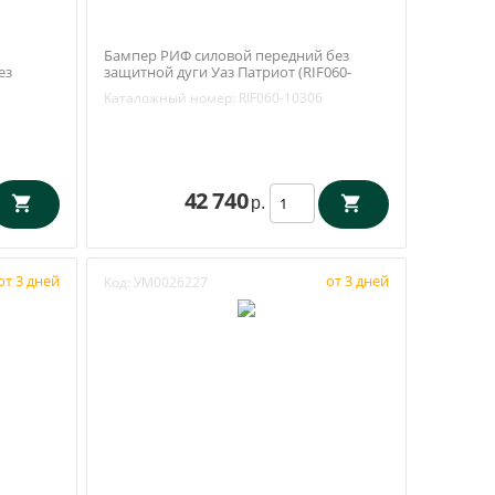
Бампер РИФ силовой передний без
ез
защитной дуги Уаз Патриот (RIF060-
0601)
10306)
Каталожный номер:
RIF060-10306
42 740
р.
от 3 дней
от 3 дней
Код:
УМ0026227