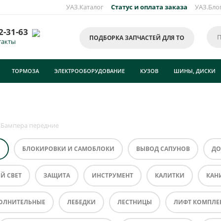
УАЗ.Каталог
Статус и оплата заказа
УАЗ.Бло
2-31-63
ПОДБОРКА ЗАПЧАСТЕЙ ДЛЯ ТО
такты
ТОРМОЗА
ЭЛЕКТРООБОРУДОВАНИЕ
КУЗОВ
ШИНЫ, ДИСКИ
Бампера передние
Е
БЛОКИРОВКИ И САМОБЛОКИ
ВЫВОД САПУНОВ
ДО
Й СВЕТ
ЗАЩИТА
ИНСТРУМЕНТ
КАЛИТКИ
КАН
ОЛНИТЕЛЬНЫЕ
ЛЕБЕДКИ
ЛЕСТНИЦЫ
ЛИФТ КОМПЛЕ