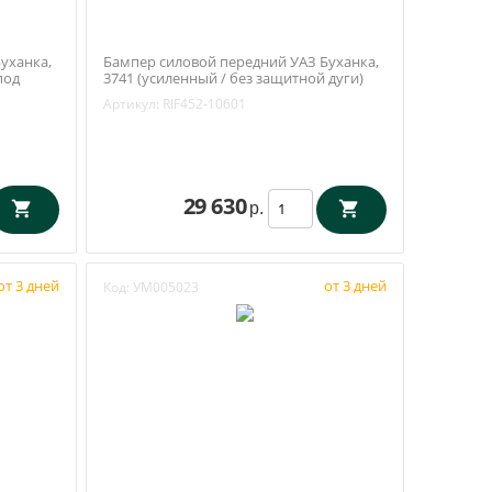
уханка,
Бампер силовой передний УАЗ Буханка,
под
3741 (усиленный / без защитной дуги)
ой /
РИФ (RIF452-10601)
Артикул:
RIF452-10601
29 630
р.
от 3 дней
от 3 дней
Код:
УМ005023