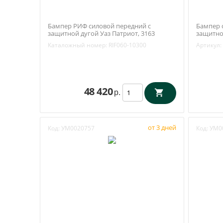
Бампер РИФ силовой передний с
Бампер 
защитной дугой Уаз Патриот, 3163
защитно
(RIF060-10300)
фары (РИ
Каталожный номер:
RIF060-10300
Артикул:
48 420
р.
от 3 дней
Код:
УМ0020757
Код:
УМ0