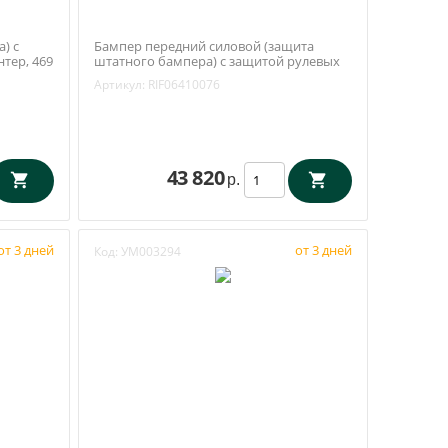
) с
Бампер передний силовой (защита
нтер, 469
штатного бампера) с защитой рулевых
тяг / Уаз Патриот, Пикап с 2015 года
Артикул:
RIF06410076
(РИФ) RIF064-10076
43 820
р.
от 3 дней
от 3 дней
Код:
УМ003294