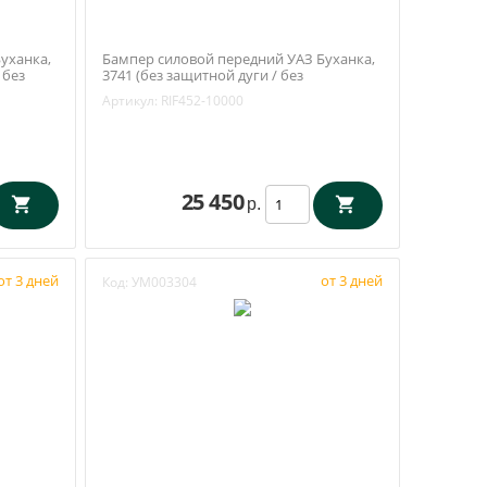
уханка,
Бампер силовой передний УАЗ Буханка,
 без
3741 (без защитной дуги / без
RIF452-
внутренних усилителей) РИФ (RIF452-
Артикул:
RIF452-10000
10000)
25 450
р.
от 3 дней
от 3 дней
Код:
УМ003304