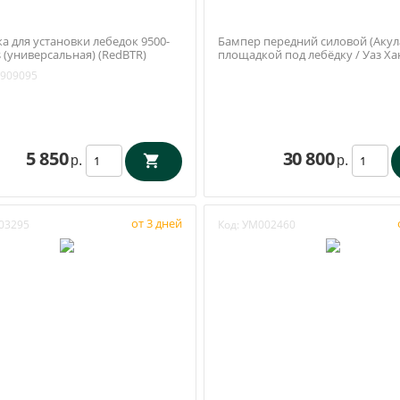
а для установки лебедок 9500-
Бампер передний силовой (Акула
s (универсальная) (RedBTR)
площадкой под лебёдку / Уаз Ха
(Симбирский внедорожник)
909095
5 850
30 800
р.
р.
от 3 дней
03295
Код:
УМ002460