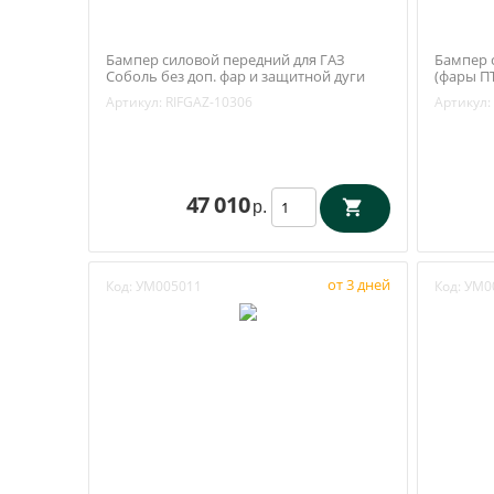
Бампер силовой передний для ГАЗ
Бампер 
Соболь без доп. фар и защитной дуги
(фары ПТ
стандарт (РИФ арт. RIFGAZ-10306)
Газель (
Артикул:
RIFGAZ-10306
Артикул:
47 010
р.
от 3 дней
Код:
УМ005011
Код:
УМ0