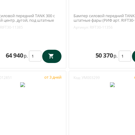
силовой передний TANK 300 c
Бампер силовой передний TANK 
й центр. дугой, под штатные
штатные фары (РИФ арт. RIFT30-
Ф арт. RIFT30-11385)
RIFT30-11385
Артикул:
RIFT30-11356
64 940
50 370
р.
р.
от 3 дней
012851
Код:
УМ003299