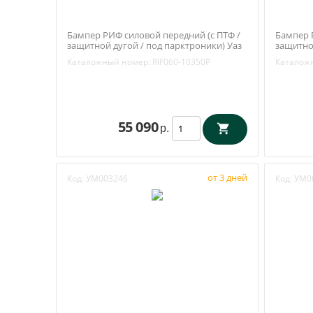
Бампер РИФ силовой передний (с ПТФ /
Бампер 
защитной дугой / под парктроники) Уаз
защитной
Патриот (RIF060-10350P)
(RIF060-
Каталожный номер:
RIF060-10350P
Каталож
55 090
р.
от 3 дней
Код:
УМ003246
Код:
УМ0