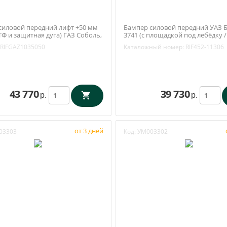
силовой передний лифт +50 мм
Бампер силовой передний УАЗ Б
Ф и защитная дуга) ГАЗ Соболь,
3741 (c площадкой под лебёдку /
РИФ) RIFGAZ-10350-50
защитной дуги / стандарт) РИФ (
RIFGAZ1035050
Каталожный номер:
RIF452-11306
11306)
43 770
39 730
р.
р.
от 3 дней
03303
Код:
УМ003302