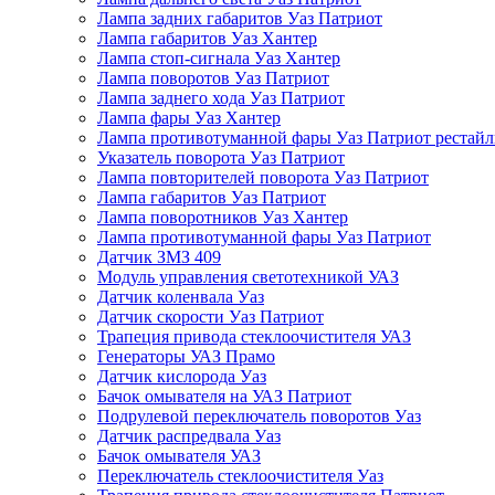
Лампа задних габаритов Уаз Патриот
Лампа габаритов Уаз Хантер
Лампа стоп-сигнала Уаз Хантер
Лампа поворотов Уаз Патриот
Лампа заднего хода Уаз Патриот
Лампа фары Уаз Хантер
Лампа противотуманной фары Уаз Патриот рестай
Указатель поворота Уаз Патриот
Лампа повторителей поворота Уаз Патриот
Лампа габаритов Уаз Патриот
Лампа поворотников Уаз Хантер
Лампа противотуманной фары Уаз Патриот
Датчик ЗМЗ 409
Модуль управления светотехникой УАЗ
Датчик коленвала Уаз
Датчик скорости Уаз Патриот
Трапеция привода стеклоочистителя УАЗ
Генераторы УАЗ Прамо
Датчик кислорода Уаз
Бачок омывателя на УАЗ Патриот
Подрулевой переключатель поворотов Уаз
Датчик распредвала Уаз
Бачок омывателя УАЗ
Переключатель стеклоочистителя Уаз