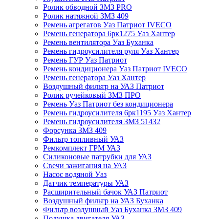
Ролик обводной ЗМЗ PRO
Ролик натяжной ЗМЗ 409
Ремень агрегатов Уаз Патриот IVECO
Ремень генератора 6рк1275 Уаз Хантер
Ремень вентилятора Уаз Буханка
Ремень гидроусилителя руля Уаз Хантер
Ремень ГУР Уаз Патриот
Ремень кондиционера Уаз Патриот IVECO
Ремень генератора Уаз Хантер
Воздушный фильтр на УАЗ Патриот
Ролик ручейковый ЗМЗ ПРО
Ремень Уаз Патриот без кондиционера
Ремень гидроусилителя 6рк1195 Уаз Хантер
Ремень гидроусилителя ЗМЗ 51432
Форсунка ЗМЗ 409
Фильтр топливный УАЗ
Ремкомплект ГРМ УАЗ
Силиконовые патрубки для УАЗ
Свечи зажигания на УАЗ
Насос водяной Уаз
Датчик температуры УАЗ
Расширительный бачок УАЗ Патриот
Воздушный фильтр на УАЗ Буханка
Фильтр воздушный Уаз Буханка ЗМЗ 409
Подушка двигателя УАЗ