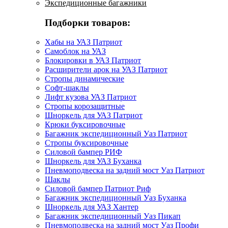
Экспедиционные багажники
Подборки товаров:
Хабы на УАЗ Патриот
Самоблок на УАЗ
Блокировки в УАЗ Патриот
Расширители арок на УАЗ Патриот
Стропы динамические
Софт-шаклы
Лифт кузова УАЗ Патриот
Стропы корозащитные
Шноркель для УАЗ Патриот
Крюки буксировочные
Багажник экспедиционный Уаз Патриот
Стропы буксировочные
Силовой бампер РИФ
Шноркель для УАЗ Буханка
Пневмоподвеска на задний мост Уаз Патриот
Шаклы
Силовой бампер Патриот Риф
Багажник экспедиционный Уаз Буханка
Шноркель для УАЗ Хантер
Багажник экспедиционный Уаз Пикап
Пневмоподвеска на задний мост Уаз Профи