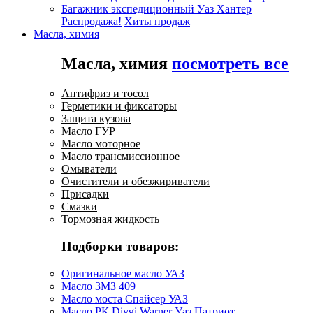
Багажник экспедиционный Уаз Хантер
Распродажа!
Хиты продаж
Масла, химия
Масла, химия
посмотреть все
Антифриз и тосол
Герметики и фиксаторы
Защита кузова
Масло ГУР
Масло моторное
Масло трансмиссионное
Омыватели
Очистители и обезжириватели
Присадки
Смазки
Тормозная жидкость
Подборки товаров:
Оригинальное масло УАЗ
Масло ЗМЗ 409
Масло моста Спайсер УАЗ
Масло РК Divgi Warner Уаз Патриот