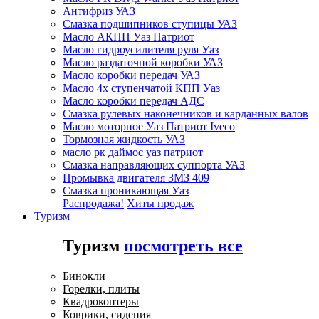
Антифриз УАЗ
Смазка подшипников ступицы УАЗ
Масло АКПП Уаз Патриот
Масло гидроусилителя руля Уаз
Масло раздаточной коробки УАЗ
Масло коробки передач УАЗ
Масло 4х ступенчатой КПП Уаз
Масло коробки передач АДС
Смазка рулевых наконечников и карданных валов
Масло моторное Уаз Патриот Iveco
Тормозная жидкость УАЗ
масло рк даймос уаз патриот
Смазка направляющих суппорта УАЗ
Промывка двигателя ЗМЗ 409
Смазка проникающая Уаз
Распродажа!
Хиты продаж
Туризм
Туризм
посмотреть все
Бинокли
Горелки, плиты
Квадрокоптеры
Коврики, сидения