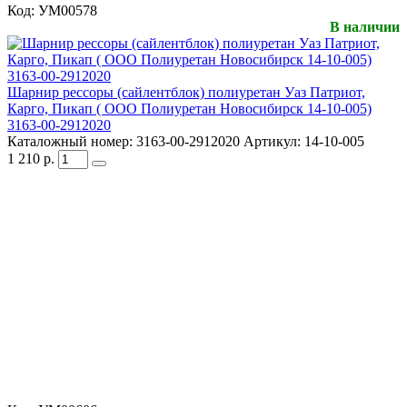
Код:
УМ00578
В наличии
Шарнир рессоры (сайлентблок) полиуретан Уаз Патриот,
Карго, Пикап ( ООО Полиуретан Новосибирск 14-10-005)
3163-00-2912020
Каталожный номер:
3163-00-2912020
Артикул:
14-10-005
1 210
р.