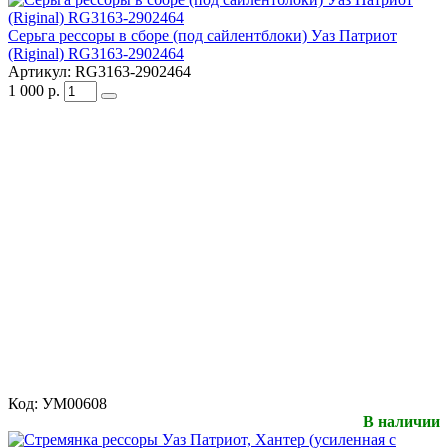
Серьга рессоры в сборе (под сайлентблоки) Уаз Патриот
(Riginal) RG3163-2902464
Артикул:
RG3163-2902464
1 000
р.
Код:
УМ00608
В наличии