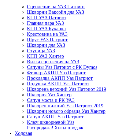
Сцепление на УАЗ Патриот
Шкворни Ваксойл для УАЗ
КПП УАЗ Патриот
Главная пара УАЗ
КПП УАЗ Буханка
Крестовина на УАЗ
Шрус УАЗ Патриот
Шкворни для УАЗ
Ступица УАЗ
КПП УАЗ Хантер
Вилка сцепления на УАЗ
Сапуны Уаз Патриот с РК Dymos
Фильтр АКПП Уаз Патриот
Прокладка АКПП Уаз Патриот
Подушка АКПП Уаз Патриот
Шкворень верхний Уаз Патриот 2019
Шкворня Уаз Хантер
Сапун моста и РК УАЗ
Шкворен нижний Уаз Патриот 2019
Шкворни нового образца Уаз Хантер
Сапун АКПП Уаз Патриот
Ключ шкворневой Уаз
Распродажа!
Хиты продаж
Ходовая