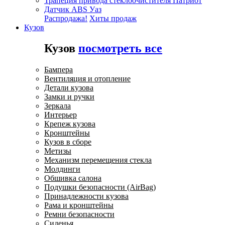
Трапеция привода стеклоочистителя Патриот
Датчик ABS Уаз
Распродажа!
Хиты продаж
Кузов
Кузов
посмотреть все
Бампера
Вентиляция и отопление
Детали кузова
Замки и ручки
Зеркала
Интерьер
Крепеж кузова
Кронштейны
Кузов в сборе
Метизы
Механизм перемещения стекла
Молдинги
Обшивка салона
Подушки безопасности (AirBag)
Принадлежности кузова
Рама и кронштейны
Ремни безопасности
Сиденья