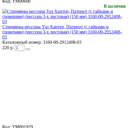
Код:
УМ00606
В наличии
Стремянка рессоры Уаз Хантер, Патриот (с гайками и
гроверами) (рессора 3-х листовая) (150 мм) 3160-00-2912408-
03
Каталожный номер:
3160-00-2912408-03
220
р.
Код:
УМ001929