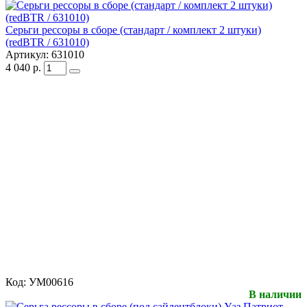
Серьги рессоры в сборе (стандарт / комплект 2 штуки)
(redBTR / 631010)
Артикул:
631010
4 040
р.
Код:
УМ00616
В наличии