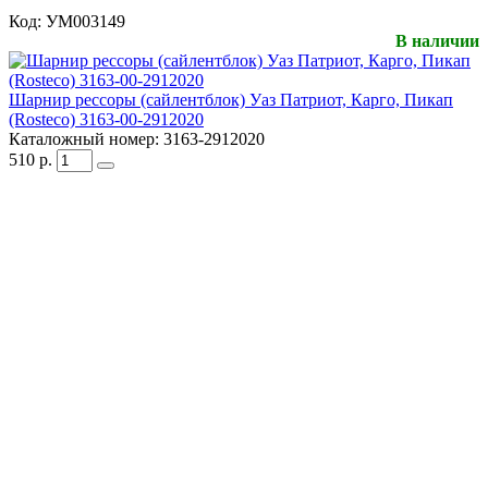
Код:
УМ003149
В наличии
Шарнир рессоры (сайлентблок) Уаз Патриот, Карго, Пикап
(Rosteco) 3163-00-2912020
Каталожный номер:
3163-2912020
510
р.