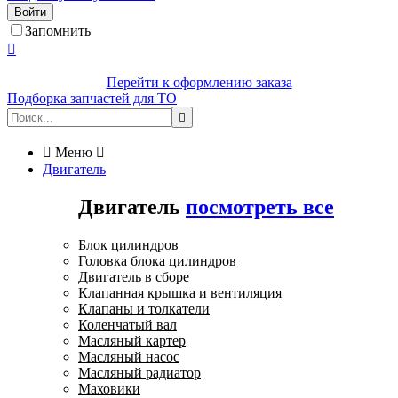
Войти
Запомнить

Перейти к оформлению заказа
Подборка запчастей для ТО


Меню

Двигатель
Двигатель
посмотреть все
Блок цилиндров
Головка блока цилиндров
Двигатель в сборе
Клапанная крышка и вентиляция
Клапаны и толкатели
Коленчатый вал
Масляный картер
Масляный насос
Масляный радиатор
Маховики