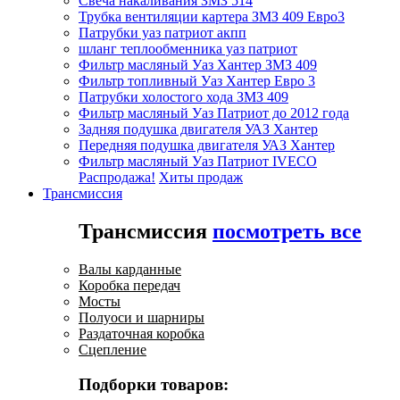
Свеча накаливания ЗМЗ 514
Трубка вентиляции картера ЗМЗ 409 Евро3
Патрубки уаз патриот акпп
шланг теплообменника уаз патриот
Фильтр масляный Уаз Хантер ЗМЗ 409
Фильтр топливный Уаз Хантер Евро 3
Патрубки холостого хода ЗМЗ 409
Фильтр масляный Уаз Патриот до 2012 года
Задняя подушка двигателя УАЗ Хантер
Передняя подушка двигателя УАЗ Хантер
Фильтр масляный Уаз Патриот IVECO
Распродажа!
Хиты продаж
Трансмиссия
Трансмиссия
посмотреть все
Валы карданные
Коробка передач
Мосты
Полуоси и шарниры
Раздаточная коробка
Сцепление
Подборки товаров: