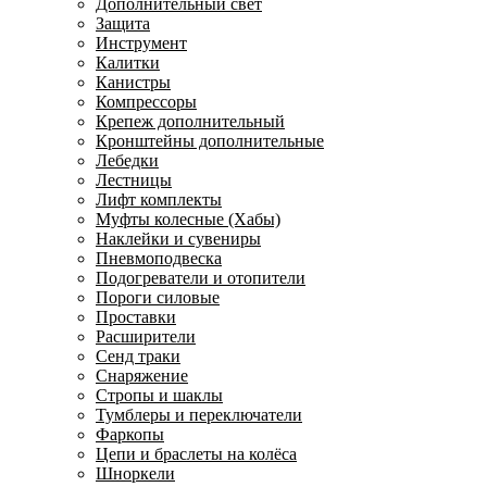
Дополнительный свет
Защита
Инструмент
Калитки
Канистры
Компрессоры
Крепеж дополнительный
Кронштейны дополнительные
Лебедки
Лестницы
Лифт комплекты
Муфты колесные (Хабы)
Наклейки и сувениры
Пневмоподвеска
Подогреватели и отопители
Пороги силовые
Проставки
Расширители
Сенд траки
Снаряжение
Стропы и шаклы
Тумблеры и переключатели
Фаркопы
Цепи и браслеты на колёса
Шноркели