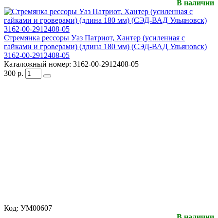
В наличии
Стремянка рессоры Уаз Патриот, Хантер (усиленная с
гайками и гроверами) (длина 180 мм) (СЭД-ВАД Ульяновск)
3162-00-2912408-05
Каталожный номер:
3162-00-2912408-05
300
р.
Код:
УМ00607
В наличии