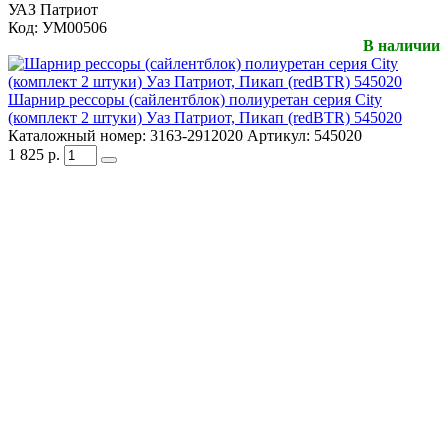
УАЗ Патриот
Код:
УМ00506
В наличии
Шарнир рессоры (сайлентблок) полиуретан серия City
(комплект 2 штуки) Уаз Патриот, Пикап (redBTR) 545020
Каталожный номер:
3163-2912020
Артикул:
545020
1 825
р.