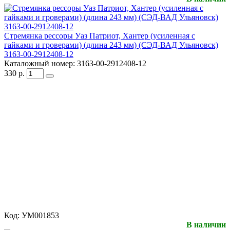
Стремянка рессоры Уаз Патриот, Хантер (усиленная с
гайками и гроверами) (длина 243 мм) (СЭД-ВАД Ульяновск)
3163-00-2912408-12
Каталожный номер:
3163-00-2912408-12
330
р.
Код:
УМ001853
В наличии