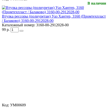
В наличии
Втулка рессоры (полиуретан) Уаз Хантер, 3160 (Промтехпласт
/ Балаково) 3160-00-2912028-00
Каталожный номер:
3160-00-2912028-00
99
р.
Код:
УМ00609