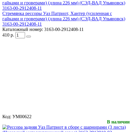
Стремянка рессоры Уаз Патриот, Хантер (усиленная с
гайками и гроверами) (длина 226 мм) (СЭД-ВАД Ульяновск)
3163-00-2912408-11
Каталожный номер:
3163-00-2912408-11
410
р.
Код:
УМ00622
В наличии