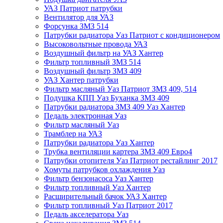
УАЗ Патриот патрубки
Вентилятор для УАЗ
Форсунка ЗМЗ 514
Патрубки радиатора Уаз Патриот с кондиционером
Высоковольтные провода УАЗ
Воздушный фильтр на УАЗ Хантер
Фильтр топливный ЗМЗ 514
Воздушный фильтр ЗМЗ 409
УАЗ Хантер патрубки
Фильтр масляный Уаз Патриот ЗМЗ 409, 514
Подушка КПП Уаз Буханка ЗМЗ 409
Патрубки радиатора ЗМЗ 409 Уаз Хантер
Педаль электронная Уаз
Фильтр масляный Уаз
Трамблер на УАЗ
Патрубки радиатора Уаз Хантер
Трубка вентиляции картера ЗМЗ 409 Евро4
Патрубки отопителя Уаз Патриот рестайлинг 2017
Хомуты патрубков охлаждения Уаз
Фильтр бензонасоса Уаз Хантер
Фильтр топливный Уаз Хантер
Расширительный бачок УАЗ Хантер
Фильтр топливный Уаз Патриот 2017
Педаль акселератора Уаз