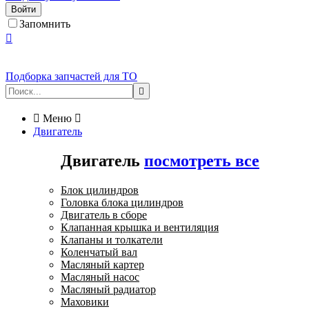
Войти
Запомнить

Подборка запчастей для ТО


Меню

Двигатель
Двигатель
посмотреть все
Блок цилиндров
Головка блока цилиндров
Двигатель в сборе
Клапанная крышка и вентиляция
Клапаны и толкатели
Коленчатый вал
Масляный картер
Масляный насос
Масляный радиатор
Маховики