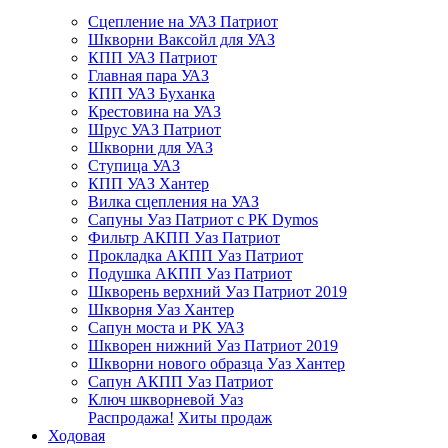
Сцепление на УАЗ Патриот
Шкворни Ваксойл для УАЗ
КПП УАЗ Патриот
Главная пара УАЗ
КПП УАЗ Буханка
Крестовина на УАЗ
Шрус УАЗ Патриот
Шкворни для УАЗ
Ступица УАЗ
КПП УАЗ Хантер
Вилка сцепления на УАЗ
Сапуны Уаз Патриот с РК Dymos
Фильтр АКПП Уаз Патриот
Прокладка АКПП Уаз Патриот
Подушка АКПП Уаз Патриот
Шкворень верхний Уаз Патриот 2019
Шкворня Уаз Хантер
Сапун моста и РК УАЗ
Шкворен нижний Уаз Патриот 2019
Шкворни нового образца Уаз Хантер
Сапун АКПП Уаз Патриот
Ключ шкворневой Уаз
Распродажа!
Хиты продаж
Ходовая