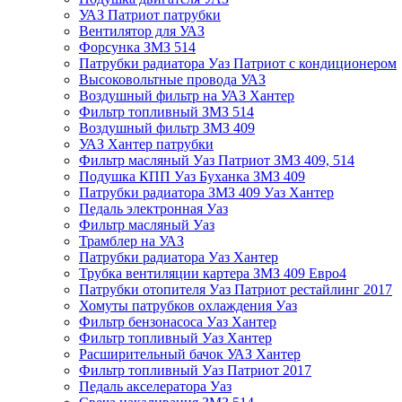
УАЗ Патриот патрубки
Вентилятор для УАЗ
Форсунка ЗМЗ 514
Патрубки радиатора Уаз Патриот с кондиционером
Высоковольтные провода УАЗ
Воздушный фильтр на УАЗ Хантер
Фильтр топливный ЗМЗ 514
Воздушный фильтр ЗМЗ 409
УАЗ Хантер патрубки
Фильтр масляный Уаз Патриот ЗМЗ 409, 514
Подушка КПП Уаз Буханка ЗМЗ 409
Патрубки радиатора ЗМЗ 409 Уаз Хантер
Педаль электронная Уаз
Фильтр масляный Уаз
Трамблер на УАЗ
Патрубки радиатора Уаз Хантер
Трубка вентиляции картера ЗМЗ 409 Евро4
Патрубки отопителя Уаз Патриот рестайлинг 2017
Хомуты патрубков охлаждения Уаз
Фильтр бензонасоса Уаз Хантер
Фильтр топливный Уаз Хантер
Расширительный бачок УАЗ Хантер
Фильтр топливный Уаз Патриот 2017
Педаль акселератора Уаз