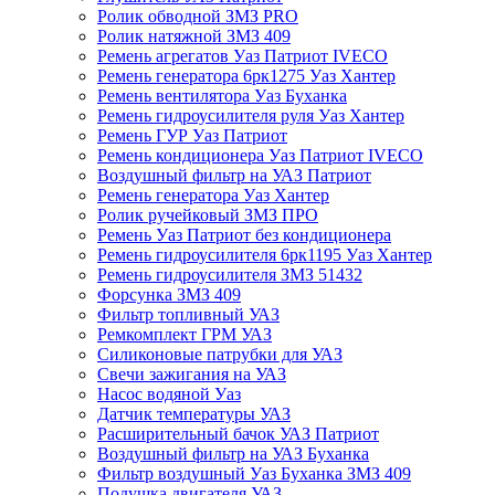
Ролик обводной ЗМЗ PRO
Ролик натяжной ЗМЗ 409
Ремень агрегатов Уаз Патриот IVECO
Ремень генератора 6рк1275 Уаз Хантер
Ремень вентилятора Уаз Буханка
Ремень гидроусилителя руля Уаз Хантер
Ремень ГУР Уаз Патриот
Ремень кондиционера Уаз Патриот IVECO
Воздушный фильтр на УАЗ Патриот
Ремень генератора Уаз Хантер
Ролик ручейковый ЗМЗ ПРО
Ремень Уаз Патриот без кондиционера
Ремень гидроусилителя 6рк1195 Уаз Хантер
Ремень гидроусилителя ЗМЗ 51432
Форсунка ЗМЗ 409
Фильтр топливный УАЗ
Ремкомплект ГРМ УАЗ
Силиконовые патрубки для УАЗ
Свечи зажигания на УАЗ
Насос водяной Уаз
Датчик температуры УАЗ
Расширительный бачок УАЗ Патриот
Воздушный фильтр на УАЗ Буханка
Фильтр воздушный Уаз Буханка ЗМЗ 409
Подушка двигателя УАЗ