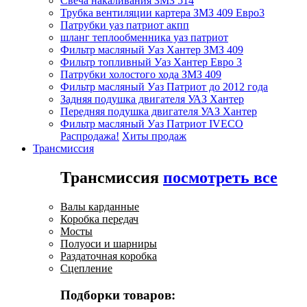
Свеча накаливания ЗМЗ 514
Трубка вентиляции картера ЗМЗ 409 Евро3
Патрубки уаз патриот акпп
шланг теплообменника уаз патриот
Фильтр масляный Уаз Хантер ЗМЗ 409
Фильтр топливный Уаз Хантер Евро 3
Патрубки холостого хода ЗМЗ 409
Фильтр масляный Уаз Патриот до 2012 года
Задняя подушка двигателя УАЗ Хантер
Передняя подушка двигателя УАЗ Хантер
Фильтр масляный Уаз Патриот IVECO
Распродажа!
Хиты продаж
Трансмиссия
Трансмиссия
посмотреть все
Валы карданные
Коробка передач
Мосты
Полуоси и шарниры
Раздаточная коробка
Сцепление
Подборки товаров: