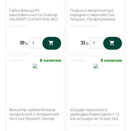
Гайка фланца РК,
Подушка амортизатора
хвостовика моста Спайсер
переднего (верхняя) Уаз
Уаз М20*1,5 (ОАО УАЗ) 452-
Патриот, Профи (резина)
1802078
3741-00-2905440-00
452-1802078
3741-00-2905440-00
39
33
р.
р.
В наличии
В наличии
УМ002038
УМ004152
Фиксатор сайлентблоков
Штуцер тормозного
продольной и поперечной
цилиндра (переходник с 12
тяги Уаз Патриот, Хантер
мм штуцера на 10 мм) Уаз
(Ваксойл / Бийск)
3151, 452 (Ульяновск) 3151-
3151-3506006
3151-00-3506006-00
3506006