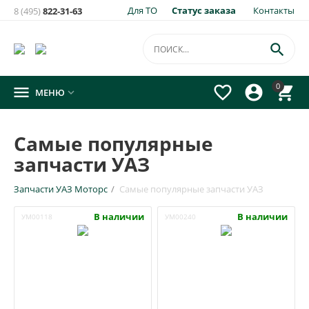
Для ТО
Статус заказа
Контакты
8 (495)
822-31-63

0




МЕНЮ

Самые популярные
запчасти УАЗ
Запчасти УАЗ Моторс
/
Самые популярные запчасти УАЗ
В наличии
В наличии
УМ00118
УМ00240