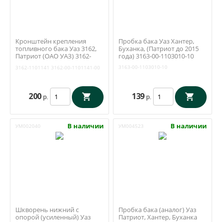
Кронштейн крепления
Пробка бака Уаз Хантер,
топливного бака Уаз 3162,
Буханка, (Патриот до 2015
Патриот (ОАО УАЗ) 3162-
года) 3163-00-1103010-10
1101141
3163-00-1103010-10
3162-1101141
3162-00-1101141-00
200
139
р.
р.
В наличии
В наличии
УМ002040
УМ004523
Шкворень нижний с
Пробка бака (аналог) Уаз
опорой (усиленный) Уаз
Патриот, Хантер, Буханка