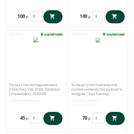
5130016-10
100
149
р.
р.
В наличии
В наличии
УМ00878
УМ0013673
Ручка стеклоподъемника
Кольцо уплотнительное
(пластик) Уаз 3160, Патриот
(силиконовое) погружного
(Ульяновск) 3160-00-
модуля / Уаз Хантер,
6104060-00
Патриот, Буханка (ЗМЗ 409,
3160-00-6104060-00
3162-20-1139022-01
4213) / 3162-1139022
316220113902201
45
70
р.
р.