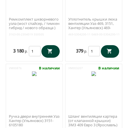
Ремкомплект шкворневого
Уплотнитель крышки люка
узла (мост спайсер, / тимкен
вентиляции Уаз 469, 3151,
гибрид / нового образца )
Хантер (Ульяновск) 469-
(вкладыши, шкворни,
5304200-11
3163-00-2304019
550505
469-5304200-11
0469-00-5304200-11
шкворневой ключ) (RedBTR)
3163-2304019-01
3 180
379
р.
р.
В наличии
В наличии
УМ00876
УМ003207
Ручка двери внутренняя Уаз
Шланг вентиляции картера
Хантер (Ульяновск) 3151-
(от клапанной крышки)
6105180
ЗМЗ 409 Евро 3 (Ярославль)