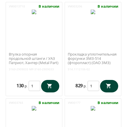
В наличии
В наличии
УМ0013710
УМ003206
Втулка опорная
Прокладка уплотнительная
продольной штанги / УАЗ
форсунки ЗМЗ-514
Патриот, Хантер (Metal Part)
(фторопласт) (ОАО ЗМЗ)
МР-3160-2909033
514.1112106-02
3160-2909033
MP-3160-2909033
514.1112106-02
130
829
р.
р.
В наличии
В наличии
УМ003765
УМ00177