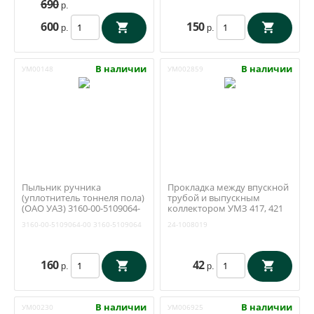
690
р.
600
150
р.
р.
В наличии
В наличии
УМ00148
УМ002859
Пыльник ручника
Прокладка между впускной
(уплотнитель тоннеля пола)
трубой и выпускным
(ОАО УАЗ) 3160-00-5109064-
коллектором УМЗ 417, 421
00
ЗМЗ 402 (Антаресс /
3160-00-5109064-00
3160-5109064
24-1008019
Ульяновск) 24-1008019
160
42
р.
р.
В наличии
В наличии
УМ00230
УМ006925