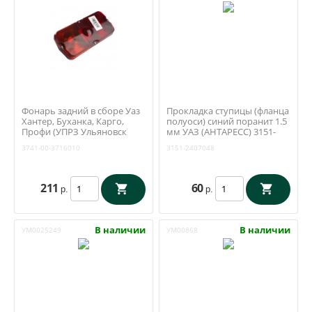
Фонарь задний в сборе Уаз
Прокладка ступицы (фланца
Хантер, Буханка, Карго,
полуоси) синий поранит 1.5
Профи (УПРЗ Ульяновск
мм УАЗ (АНТАРЕСС) 3151-
ФП-132А) 3741-00-3716010
2407048
3741-00-3716010
3151-2407048
211
60
р.
р.
В наличии
В наличии
УМ0025249
УМ00868