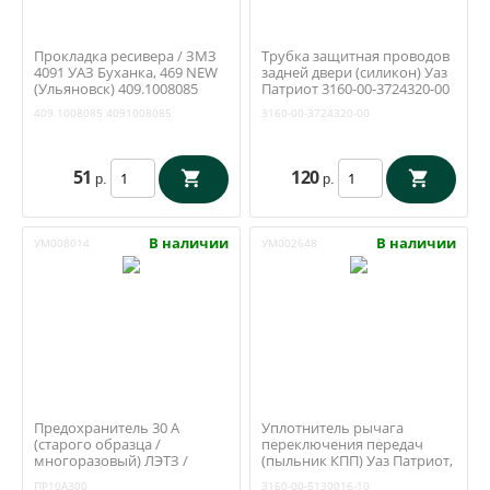
Прокладка ресивера / ЗМЗ
Трубка защитная проводов
4091 УАЗ Буханка, 469 NEW
задней двери (силикон) Уаз
(Ульяновск) 409.1008085
Патриот 3160-00-3724320-00
409.1008085
4091008085
3160-00-3724320-00
51
120
р.
р.
В наличии
В наличии
УМ008014
УМ002648
Предохранитель 30 А
Уплотнитель рычага
(старого образца /
переключения передач
многоразовый) ЛЭТЗ /
(пыльник КПП) Уаз Патриот,
ПР10А300
Хантер (Ульяновск) 3160-00-
ПР10А300
3160-00-5130016-10