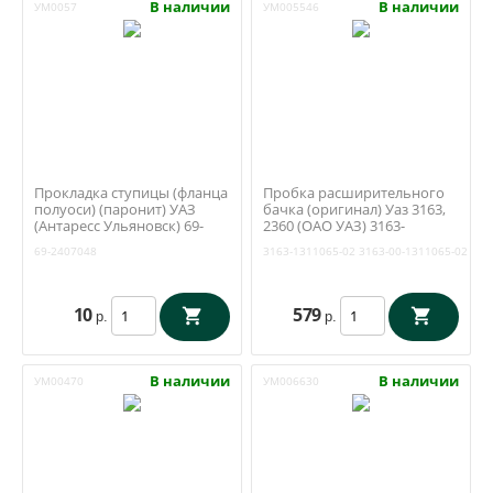
В наличии
В наличии
УМ0057
УМ005546
Прокладка ступицы (фланца
Пробка расширительного
полуоси) (паронит) УАЗ
бачка (оригинал) Уаз 3163,
(Антаресс Ульяновск) 69-
2360 (ОАО УАЗ) 3163-
2407048
1311065-02
69-2407048
3163-1311065-02
3163-00-1311065-02
10
579
р.
р.
В наличии
В наличии
УМ00470
УМ006630