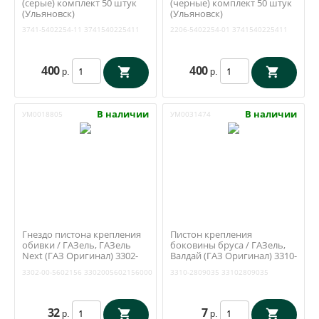
(серые) комплект 50 штук
(черные) комплект 50 штук
(Ульяновск)
(Ульяновск)
3741-5402254-11
3741540225411
2206-5402254-01
3741540225411
400
400
р.
р.
В наличии
В наличии
УМ0018805
УМ0031474
Гнездо пистона крепления
Пистон крепления
обивки / ГАЗель, ГАЗель
боковины бруса / ГАЗель,
Next (ГАЗ Оригинал) 3302-
Валдай (ГАЗ Оригинал) 3310-
5602156
2809035
3302-00-5602156
3302005602156000
3310-2809035
33102809035
32
7
р.
р.