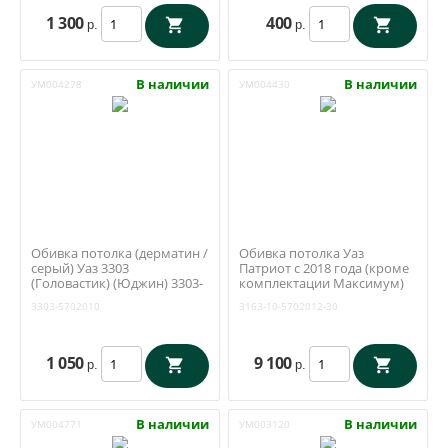
1 300
400
р.
р.
В наличии
В наличии
УМ004278
УМ004430
Обивка потолка (дерматин /
Обивка потолка Уаз
серый) Уаз 3303
Патриот с 2018 года (кроме
(Головастик) (Юджин) 3303-
комплектации Максимум)
5702010
(ОАО УАЗ) 3163-10-5702012-
3303-5702010
3163-10-5702012-30
30
1 050
9 100
р.
р.
В наличии
В наличии
УМ004771
УМ003120