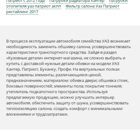
Патриот с 2012 года
Патрубки радиатора Хантер
патрубки
отопителя уаз патриот акпп
Фильтр салона Уаз Патриот
рестайлинг 2017
В процессе эксплуатации автомобиля семейства УАЗ возникает
необходимость заменить обшивку салона, усовершенствовать
характеристики транспортного средства. Зайдя в раздел
«Кузовные детали» интернет-магазина, не сложно выбрать и
купить с доставкой нужные детали обивки на модели УАЗ
Хантер, Патриот, Буханку, Профи. На виртуальных полках
представлены элементы, различающиеся ценой,
предназначением, материалом: обивка двери; обшивка стоек,
боковых поверхностей; элементы пола; покрытие тоннеля;
утеплитель подкапотного пространства. Используя
предлагаемую продукцию, можно улучшить интерьер
автомобиля, обеспечить защиту от шума, усовершенствовать
теплоизоляцию салона, создать комфорт с минимальными
вложениями и трудозатратами.