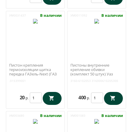
В наличии
В наличии
УМ0031437
УМ0011092
Пистон крепления
Пистоны внутренние
термоизоляции щитка
крепление обивки
передка ГАЗель-Next (ГАЗ
(комплект 50 штук) Уаз
Оригинал) .015399001
Патриот, 3160 (Ульяновск)
.015399001
3160-6102053
316000610205300
20
400
р.
р.
В наличии
В наличии
УМ003480
УМ001083