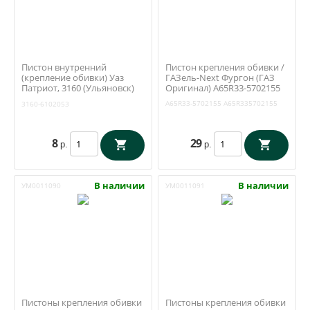
Пистон внутренний
Пистон крепления обивки /
(крепление обивки) Уаз
ГАЗель-Next Фургон (ГАЗ
Патриот, 3160 (Ульяновск)
Оригинал) А65R33-5702155
3160-6102053
А65R33-5702155
А65R335702155
3160-6102053
8
29
р.
р.
В наличии
В наличии
УМ0011090
УМ0011091
Пистоны крепления обивки
Пистоны крепления обивки