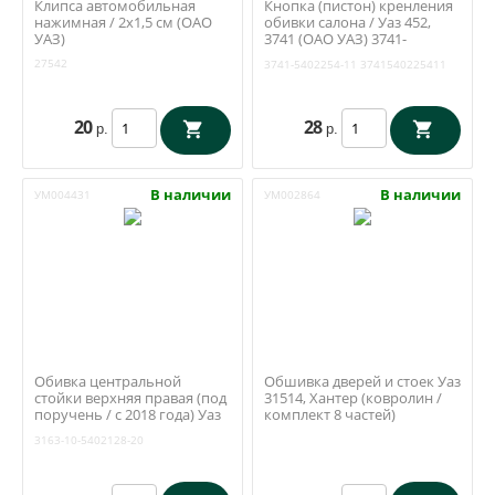
Клипса автомобильная
Кнопка (пистон) кренления
нажимная / 2х1,5 см (ОАО
обивки салона / Уаз 452,
УАЗ)
3741 (ОАО УАЗ) 3741-
5402254-11
27542
3741-5402254-11
3741540225411
20
28
р.
р.
В наличии
В наличии
УМ004431
УМ002864
Обивка центральной
Обшивка дверей и стоек Уаз
стойки верхняя правая (под
31514, Хантер (ковролин /
поручень / с 2018 года) Уаз
комплект 8 частей)
Патриот, Пикап (ОАО УАЗ)
(Автопошив / Ульяновск)
3163-10-5402128-20
3163-10-5402128-20