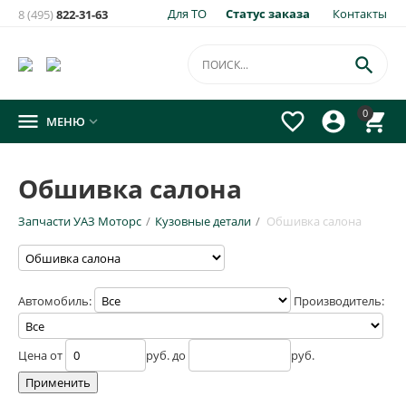
Для ТО
Статус заказа
Контакты
8 (495)
822-31-63

0




МЕНЮ

Обшивка салона
Запчасти УАЗ Моторс
/
Кузовные детали
/
Обшивка салона
Автомобиль:
Производитель:
Цена от
руб. до
руб.