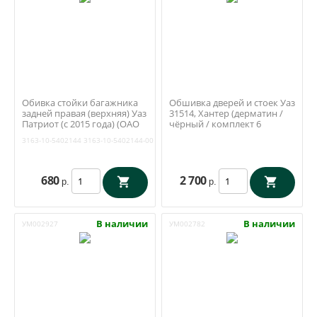
Обивка стойки багажника
Обшивка дверей и стоек Уаз
задней правая (верхняя) Уаз
31514, Хантер (дерматин /
Патриот (с 2015 года) (ОАО
чёрный / комплект 6
УАЗ) 3163-10-5402144
частей) (Ульяновск)
3163-10-5402144
3163-10-5402144-00
680
2 700
р.
р.
В наличии
В наличии
УМ002927
УМ002782