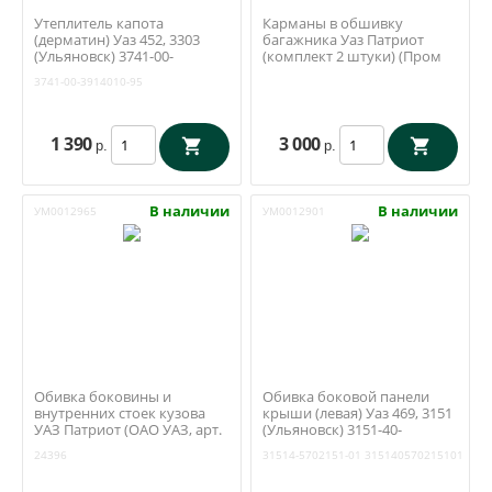
Утеплитель капота
Карманы в обшивку
(дерматин) Уаз 452, 3303
багажника Уаз Патриот
(Ульяновск) 3741-00-
(комплект 2 штуки) (Пром
3914010-95
Деталь)
3741-00-3914010-95
1 390
3 000
р.
р.
В наличии
В наличии
УМ0012965
УМ0012901
Обивка боковины и
Обивка боковой панели
внутренних стоек кузова
крыши (левая) Уаз 469, 3151
УАЗ Патриот (ОАО УАЗ, арт.
(Ульяновск) 3151-40-
3163-00-5402204-01)
5702151-01
24396
31514-5702151-01
315140570215101