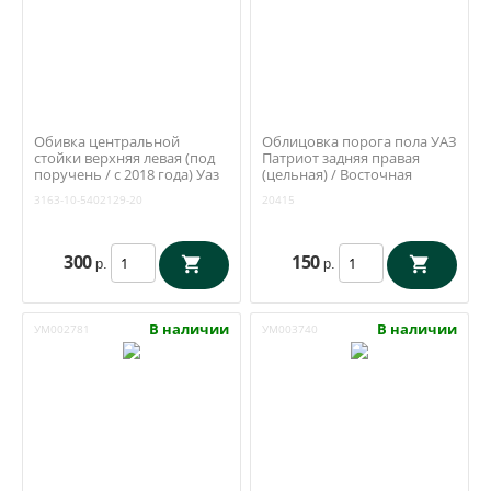
Обивка центральной
Облицовка порога пола УАЗ
стойки верхняя левая (под
Патриот задняя правая
поручень / с 2018 года) Уаз
(цельная) / Восточная
Патриот, Пикап (ОАО УАЗ)
полимерная компания г.
3163-10-5402129-20
20415
3163-10-5402129-20
Санкт-Петербург, арт. 3162-
00-5109074-00
300
150
р.
р.
В наличии
В наличии
УМ002781
УМ003740