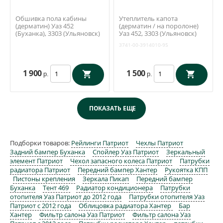
Обшивка пола кабины
Утеплитель капота
(дерматин) Уаз 452
(дерматин / на поролоне)
(Буханка), 3303 (Ульяновск)
Уаз 452, 3303 (Ульяновск)
3741-00-3914010-95
3741-00-3914010-95
1 900
1 500
р.
р.
Подборки товаров:
Рейлинги Патриот
Чехлы Патриот
Задний бампер Буханка
Спойлер Уаз Патриот
Зеркальный
элемент Патриот
Чехол запасного колеса Патриот
Патрубки
радиатора Патриот
Передний бампер Хантер
Рукоятка КПП
Пистоны крепления
Зеркала Пикап
Передний бампер
Буханка
Тент 469
Радиатор кондиционера
Патрубки
отопителя Уаз Патриот до 2012 года
Патрубки отопителя Уаз
Патриот с 2012 года
Облицовка радиатора Хантер
Бар
Хантер
Фильтр салона Уаз Патриот
Фильтр салона Уаз