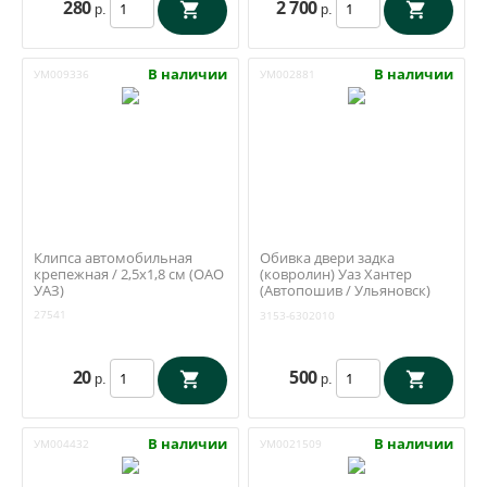
280
2 700
р.
р.
В наличии
В наличии
УМ009336
УМ002881
Клипса автомобильная
Обивка двери задка
крепежная / 2,5х1,8 см (ОАО
(ковролин) Уаз Хантер
УАЗ)
(Автопошив / Ульяновск)
3153-6302010
27541
3153-6302010
20
500
р.
р.
В наличии
В наличии
УМ004432
УМ0021509