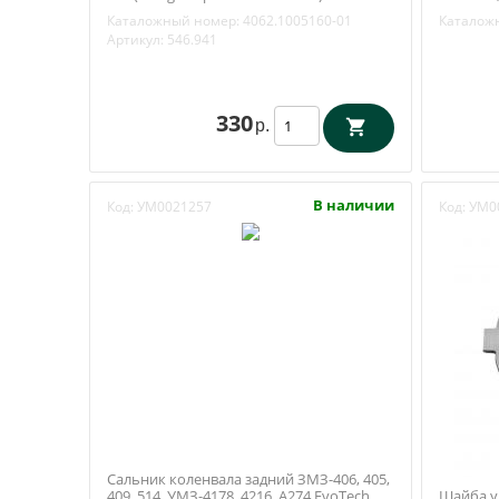
4062.1005160-01
Русь / З
Каталожный номер:
4062.1005160-01
Каталож
Артикул:
546.941
330
р.
В наличии
Код:
УМ0021257
Код:
УМ0
Сальник коленвала задний ЗМЗ-406, 405,
409, 514, УМЗ-4178, 4216, А274 EvoTech
Шайба у