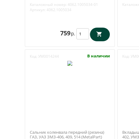
моторы)
Каталожный номер:
4062.1005034-01
Каталож
Артикул:
4062.1005034
759
р.
В наличии
Код:
УМ0014244
Код:
УМ0
Сальник коленвала передний (резина)
Вкладыш
ГАЗ, УАЗ ЗМЗ-406, 409, 514 (MetalPart)
402, УМЗ