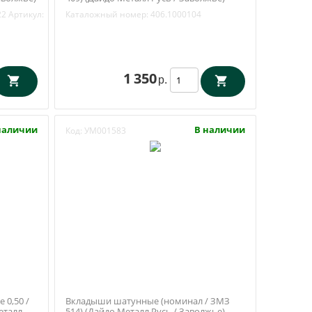
406.1000104
22
Артикул:
Каталожный номер:
406.1000104
1 350
р.
наличии
В наличии
Код:
УМ001583
0,50 /
Вкладыши шатунные (номинал / ЗМЗ
еталл
514) (Дайдо Металл Русь / Заволжье)