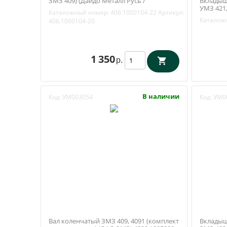
ЗМЗ 409) (Дайдо Металл Русь /
Вкладыш
Заволжье) 406.1000104-22
УМЗ 421,
Каталожный номер:
406.1000104-22
Артикул:
Русь / З
Каталож
406.1000104-20
1 350
р.
В наличии
Код:
УМ003054
Код:
УМ0
Вал коленчатый ЗМЗ 409, 4091 (комплект
Вкладыш