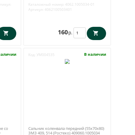
тикул:
Каталожный номер:
4062.1005034-01
Артикул:
4062100503401
160
р.
наличии
В наличии
Код:
УМ004535
е со
Сальник коленвала передний (55х70х80)
9
ЗМЗ 409, 514 (Ростеко) 409060.1005034