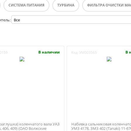
СИСТЕМА ПИТАНИЯ
ТУРБИНА
ФИЛЬТРА ОЧИСТКИ МА
итель:
В наличии
В 
0159
Код:
УМ003565
(заглушка) коленчатого вала УАЗ
Набивка сальниковая коленчато
, 406, 409) (ОАО Волжские
УМЗ 4178, ЗМЗ 402 (Tanaki) 11-67