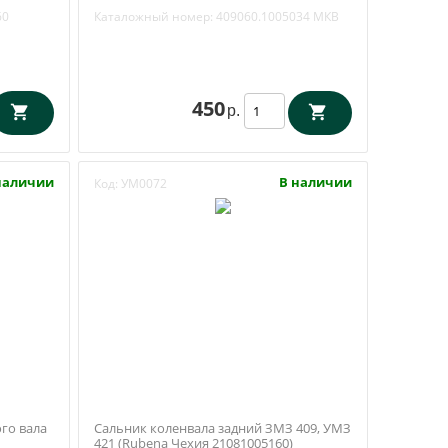
0
МКВ
60
Каталожный номер:
409060.1005034 МКВ
450
р.
наличии
В наличии
Код:
УМ0072
го вала
Сальник коленвала задний ЗМЗ 409, УМЗ
421 (Rubena Чехия 21081005160)