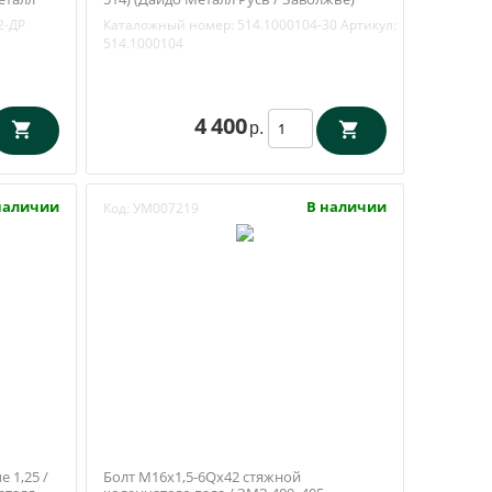
ДР
514.1000104-30
2-ДР
Каталожный номер:
514.1000104-30
Артикул:
514.1000104
4 400
р.
наличии
В наличии
Код:
УМ007219
 1,25 /
Болт М16х1,5-6Qх42 стяжной