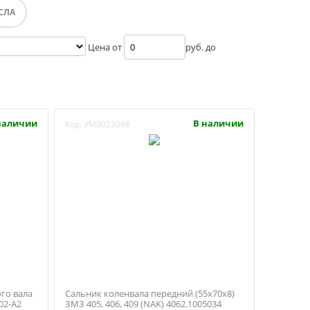
СЛА
Цена от
руб. до
наличии
В наличии
Код:
УМ0023068
го вала
Сальник коленвала передний (55х70х8)
02-А2
ЗМЗ 405, 406, 409 (NAK) 4062.1005034