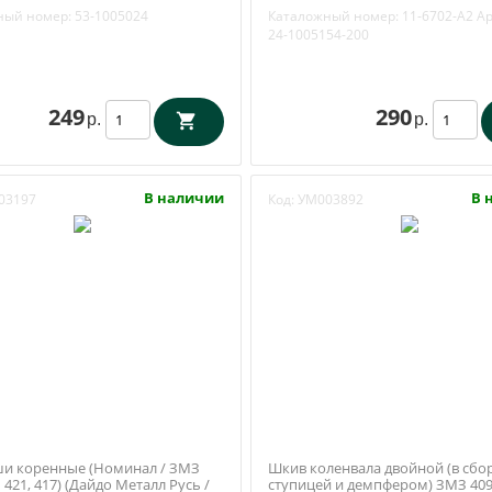
 53-1005024
ный номер:
53-1005024
Каталожный номер:
11-6702-А2
Ар
24-1005154-200
249
290
р.
р.
В наличии
В 
03197
Код:
УМ003892
и коренные (Номинал / ЗМЗ
Шкив коленвала двойной (в сбор
 421, 417) (Дайдо Металл Русь /
ступицей и демпфером) ЗМЗ 40