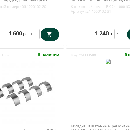
) 406.1000102-20
Русь / Заволжье) ВК-24-1000102-
ный номер:
406.1000102-20
Каталожный номер:
ВК-24-100010
Артикул:
24-1000102-31
1 600
1 240
р.
р.
В наличии
В 
01582
Код:
УМ003508
Вкладыши шатунные (ремонтные