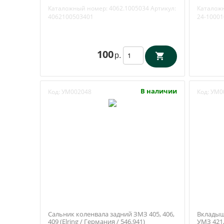
МР-4062.1005034
Заволжье
Каталожный номер:
4062.1005034
Артикул:
Каталож
4062100503401
24-10001
100
р.
В наличии
Код:
УМ002048
Код:
УМ0
Сальник коленвала задний ЗМЗ 405, 406,
Вкладыш
409 (Elring / Германия / 546.941)
УМЗ 421,