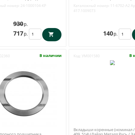
аволжье) 24-1000104-КР
ный номер:
24-1000104-КР
Каталожный номер:
11-6702-А2
Ар
417.1009073
930
р.
717
140
р.
р.
В наличии
В 
02360
Код:
УМ001580
Вкладыши коренные (номинал 
порного подшипника
409, 514) (Дайдо Металл Русь / 