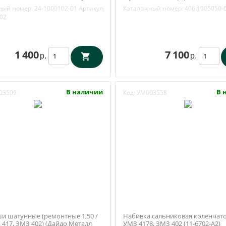
) 24-1000102-01
(Прогресс-Мотор) 406.1005050-6
ный номер:
24-1000102-01
Артикул:
Каталожный номер:
406.1005050-
02
1 400
7 100
р.
р.
В наличии
В 
03509
Код:
УМ003558
и шатунные (ремонтные 1,50 /
Набивка сальниковая коленчато
 417, ЗМЗ 402) (Дайдо Металл
УМЗ 4178, ЗМЗ 402 (11-6702-А2)