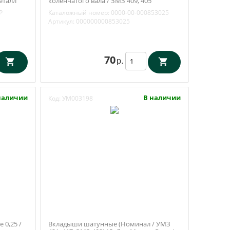
еталл
коленчатого вала / ЗМЗ 409, 405
(Автометиз-НН) 853025
Р
Каталожный номер:
0000-00-000853025
Артикул:
000000000853025
70
р.
наличии
В наличии
Код:
УМ003198
0,25 /
Вкладыши шатунные (Номинал / УМЗ