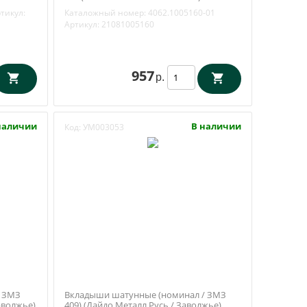
4062.1005160-01
тикул:
Каталожный номер:
4062.1005160-01
Артикул:
21081005160
957
р.
наличии
В наличии
Код:
УМ003053
/ ЗМЗ
Вкладыши шатунные (номинал / ЗМЗ
Заволжье)
409) (Дайдо Металл Русь / Заволжье)