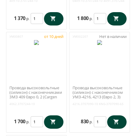
409-10-3707244-10
0409-10-3707244-10
4091.3707244
1 370
1 800
р.
р.
от 10 дней
Нет в наличии
УМ00807
УМ002207
Провода высоковольтные
Провода высоковольтные
(силикон) с наконечниками
(силикон) с наконечником
ЗМЗ 409 Евро 0, 2 (Cargen
УМЗ-4216, 4213 (Евро 2, 3)
Тольятти) 4062.3707244-10
(Tanaki / KNG-3707090-65)
4062.3707244-10
4216.3707090-10
KNG-3707090-65
4216.3707090-10
1 700
830
р.
р.