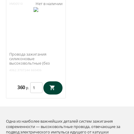
Нет в наличии
УМ00510
Провода зажигания
силиконовые
высоковольтные (без
наконечников) redBTR (ЗМЗ
4062.3707244
660406
405, 406, 409 Евро 0, 2)
4062.3707244
360
р.
Одна из наиболее важнейших деталей систем зажигания
современности — высоковольтные провода, отвечающие за
подвод электрического импульса идущего от катушки