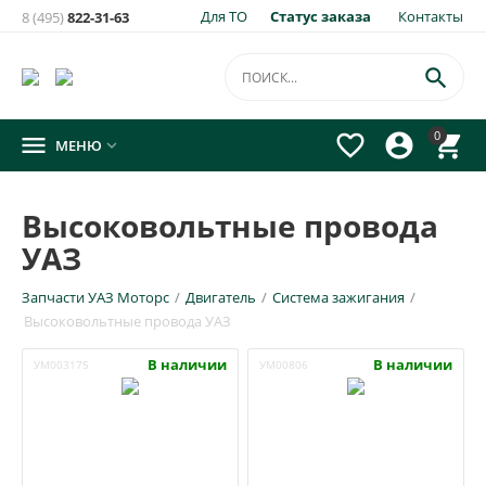
Для ТО
Статус заказа
Контакты
8 (495)
822-31-63

0




МЕНЮ

Высоковольтные провода
УАЗ
Запчасти УАЗ Моторс
/
Двигатель
/
Система зажигания
/
Высоковольтные провода УАЗ
В наличии
В наличии
УМ003175
УМ00806