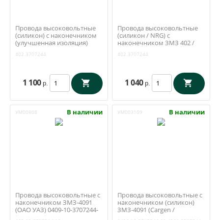
Провода высоковольтные
Провода высоковольтные
(силикон) с наконечником
(силикон / NRG) с
(улучшенная изоляция)
наконечником ЗМЗ 402 /
ЗМЗ 402 / УМЗ 417, 421
УМЗ 417, 421 (Cargen
402.3707244
402.3707244
(Cargen Тольятти)
Тольятти) 402.3707244
402.3707244
1 100
1 040
р.
р.
В наличии
В наличии
УМ00808
УМ003109
Провода высоковольтные с
Провода высоковольтные с
наконечником ЗМЗ-4091
наконечником (силикон)
(ОАО УАЗ) 0409-10-3707244-
ЗМЗ-4091 (Cargen /
10
Тольятти) 4091.3707244