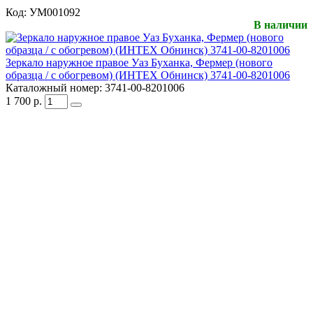
Код:
УМ001092
В наличии
Зеркало наружное правое Уаз Буханка, Фермер (нового
образца / с обогревом) (ИНТЕХ Обнинск) 3741-00-8201006
Каталожный номер:
3741-00-8201006
1 700
р.