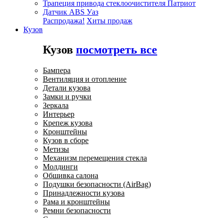
Трапеция привода стеклоочистителя Патриот
Датчик ABS Уаз
Распродажа!
Хиты продаж
Кузов
Кузов
посмотреть все
Бампера
Вентиляция и отопление
Детали кузова
Замки и ручки
Зеркала
Интерьер
Крепеж кузова
Кронштейны
Кузов в сборе
Метизы
Механизм перемещения стекла
Молдинги
Обшивка салона
Подушки безопасности (AirBag)
Принадлежности кузова
Рама и кронштейны
Ремни безопасности