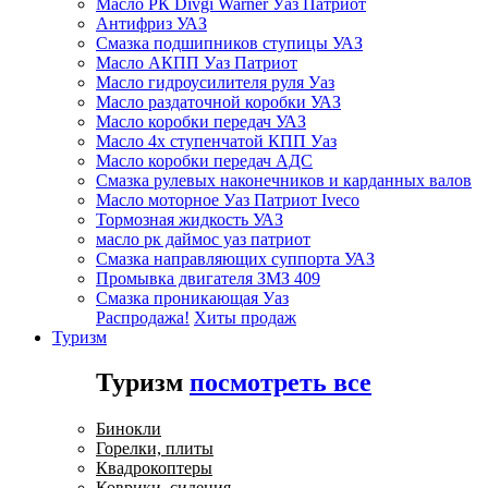
Масло РК Divgi Warner Уаз Патриот
Антифриз УАЗ
Смазка подшипников ступицы УАЗ
Масло АКПП Уаз Патриот
Масло гидроусилителя руля Уаз
Масло раздаточной коробки УАЗ
Масло коробки передач УАЗ
Масло 4х ступенчатой КПП Уаз
Масло коробки передач АДС
Смазка рулевых наконечников и карданных валов
Масло моторное Уаз Патриот Iveco
Тормозная жидкость УАЗ
масло рк даймос уаз патриот
Смазка направляющих суппорта УАЗ
Промывка двигателя ЗМЗ 409
Смазка проникающая Уаз
Распродажа!
Хиты продаж
Туризм
Туризм
посмотреть все
Бинокли
Горелки, плиты
Квадрокоптеры
Коврики, сидения