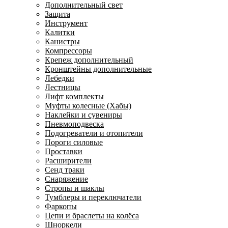
Дополнительный свет
Защита
Инструмент
Калитки
Канистры
Компрессоры
Крепеж дополнительный
Кронштейны дополнительные
Лебедки
Лестницы
Лифт комплекты
Муфты колесные (Хабы)
Наклейки и сувениры
Пневмоподвеска
Подогреватели и отопители
Пороги силовые
Проставки
Расширители
Сенд траки
Снаряжение
Стропы и шаклы
Тумблеры и переключатели
Фаркопы
Цепи и браслеты на колёса
Шноркели