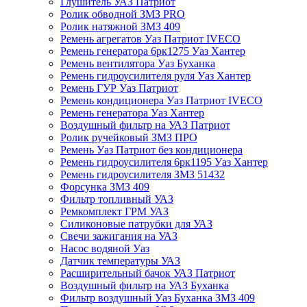
Глушитель УАЗ Патриот
Ролик обводной ЗМЗ PRO
Ролик натяжной ЗМЗ 409
Ремень агрегатов Уаз Патриот IVECO
Ремень генератора 6рк1275 Уаз Хантер
Ремень вентилятора Уаз Буханка
Ремень гидроусилителя руля Уаз Хантер
Ремень ГУР Уаз Патриот
Ремень кондиционера Уаз Патриот IVECO
Ремень генератора Уаз Хантер
Воздушный фильтр на УАЗ Патриот
Ролик ручейковый ЗМЗ ПРО
Ремень Уаз Патриот без кондиционера
Ремень гидроусилителя 6рк1195 Уаз Хантер
Ремень гидроусилителя ЗМЗ 51432
Форсунка ЗМЗ 409
Фильтр топливный УАЗ
Ремкомплект ГРМ УАЗ
Силиконовые патрубки для УАЗ
Свечи зажигания на УАЗ
Насос водяной Уаз
Датчик температуры УАЗ
Расширительный бачок УАЗ Патриот
Воздушный фильтр на УАЗ Буханка
Фильтр воздушный Уаз Буханка ЗМЗ 409