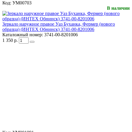
Код:
УМ00703
В наличии
Зеркало наружное правое Уаз Буханка, Фермер (нового
образца) (ИНТЕХ Обнинск) 3741-00-8201006
Каталожный номер:
3741-00-8201006
1 350
р.