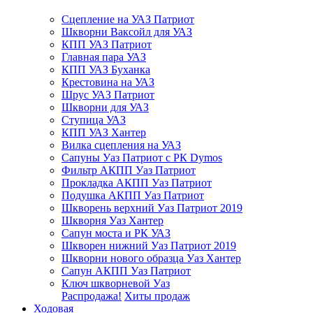
Сцепление на УАЗ Патриот
Шкворни Ваксойл для УАЗ
КПП УАЗ Патриот
Главная пара УАЗ
КПП УАЗ Буханка
Крестовина на УАЗ
Шрус УАЗ Патриот
Шкворни для УАЗ
Ступица УАЗ
КПП УАЗ Хантер
Вилка сцепления на УАЗ
Сапуны Уаз Патриот с РК Dymos
Фильтр АКПП Уаз Патриот
Прокладка АКПП Уаз Патриот
Подушка АКПП Уаз Патриот
Шкворень верхний Уаз Патриот 2019
Шкворня Уаз Хантер
Сапун моста и РК УАЗ
Шкворен нижний Уаз Патриот 2019
Шкворни нового образца Уаз Хантер
Сапун АКПП Уаз Патриот
Ключ шкворневой Уаз
Распродажа!
Хиты продаж
Ходовая