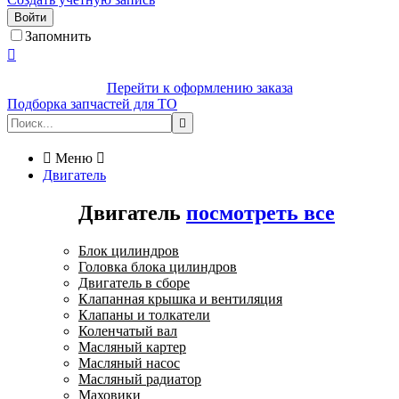
Войти
Запомнить

Перейти к оформлению заказа
Подборка запчастей для ТО


Меню

Двигатель
Двигатель
посмотреть все
Блок цилиндров
Головка блока цилиндров
Двигатель в сборе
Клапанная крышка и вентиляция
Клапаны и толкатели
Коленчатый вал
Масляный картер
Масляный насос
Масляный радиатор
Маховики