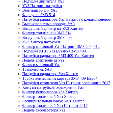
Подушка двигателя УАЗ
УАЗ Патриот патрубки
Вентилятор для УАЗ
Форсунка ЗМЗ 514
Патрубки радиатора Уаз Патриот с кондиционером
Высоковольтные провода УАЗ
Воздушный фильтр на УАЗ Хантер
Фильтр топливный ЗМЗ 514
Воздушный фильтр ЗМЗ 409
УАЗ Хантер патрубки
Фильтр масляный Уаз Патриот ЗМЗ 409, 514
Подушка КПП Уаз Буханка ЗМЗ 409
Патрубки радиатора ЗМЗ 409 Уаз Хантер
Педаль электронная Уаз
Фильтр масляный Уаз
Трамблер на УАЗ
Патрубки радиатора Уаз Хантер
Трубка вентиляции картера ЗМЗ 409 Евро4
Патрубки отопителя Уаз Патриот рестайлинг 2017
Хомуты патрубков охлаждения Уаз
Фильтр бензонасоса Уаз Хантер
Фильтр топливный Уаз Хантер
Расширительный бачок УАЗ Хантер
Фильтр топливный Уаз Патриот 2017
Педаль акселератора Уаз