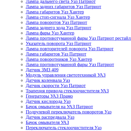
Лампа дальнего света Уаз Патриот
Лампа задних габаритов Уаз Патриот
Лампа габаритов Уаз Хантер
Лампа стоп-сигнала Уаз Хантер
Лампа поворотов Уаз Патриот
Лампа заднего хода Уаз Патриот
Лампа фары Уаз Хантер
Лампа противотуманной фары Уаз Патриот рестай
Указатель поворота Уаз Патриот
Лампа повторителей поворота Уаз Патриот
Лампа габаритов Уаз Патриот
Лампа поворотников Уаз Хантер
Лампа противотуманной фары Уаз Патриот
Датчик ЗМЗ 409
Модуль управления светотехникой УАЗ
Датчик коленвала Уаз
Датчик скорости Уаз Патриот
Трапеция привода стеклоочистителя УАЗ
Генераторы УАЗ Прамо
Датчик кислорода Уаз
Бачок омывателя на УАЗ Патриот
Подрулевой переключатель поворотов Уаз
Датчик распредвала Уаз
Бачок омывателя УАЗ
Переключатель стеклоочистителя Уаз