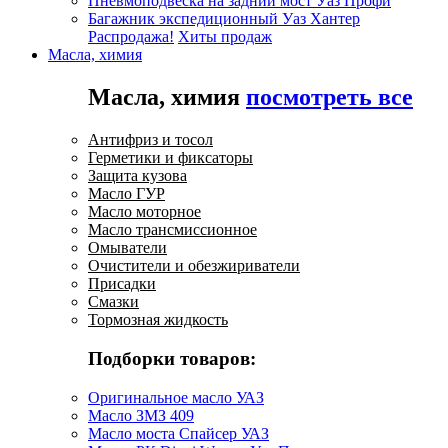
Пневмоподвеска на задний мост Уаз Профи
Багажник экспедиционный Уаз Хантер
Распродажа!
Хиты продаж
Масла, химия
Масла, химия
посмотреть все
Антифриз и тосол
Герметики и фиксаторы
Защита кузова
Масло ГУР
Масло моторное
Масло трансмиссионное
Омыватели
Очистители и обезжириватели
Присадки
Смазки
Тормозная жидкость
Подборки товаров:
Оригинальное масло УАЗ
Масло ЗМЗ 409
Масло моста Спайсер УАЗ