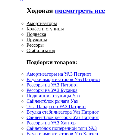
Ходовая
посмотреть все
Амортизаторы
Колёса и ступицы
Подвеска
Пружины
Рессоры
Стабилизатор
Подборки товаров:
Амортизаторы на УАЗ Патриот
Втулки амортизаторов Уаз Патриот
Рессоры на УАЗ Патриот
Рессоры на УАЗ Буханка
Подшипник ступицы Уаз
Сайлентблок рычага Уаз
Тяга Панара на УАЗ Патриот
Втулка стабилизатора Уаз Патриот
Сайлентблок рессоры Уаз Патриот
Рессоры на УАЗ Хантер
Сайлетблок поперечной тяги УАЗ
Втулки амортизаторов Уаз Хантер