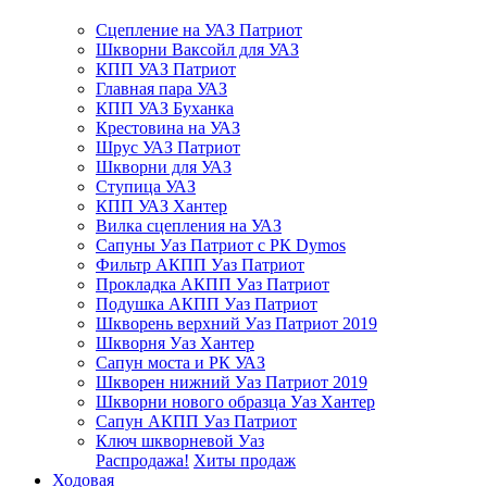
Сцепление на УАЗ Патриот
Шкворни Ваксойл для УАЗ
КПП УАЗ Патриот
Главная пара УАЗ
КПП УАЗ Буханка
Крестовина на УАЗ
Шрус УАЗ Патриот
Шкворни для УАЗ
Ступица УАЗ
КПП УАЗ Хантер
Вилка сцепления на УАЗ
Сапуны Уаз Патриот с РК Dymos
Фильтр АКПП Уаз Патриот
Прокладка АКПП Уаз Патриот
Подушка АКПП Уаз Патриот
Шкворень верхний Уаз Патриот 2019
Шкворня Уаз Хантер
Сапун моста и РК УАЗ
Шкворен нижний Уаз Патриот 2019
Шкворни нового образца Уаз Хантер
Сапун АКПП Уаз Патриот
Ключ шкворневой Уаз
Распродажа!
Хиты продаж
Ходовая