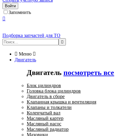
Войти
Запомнить

Подборка запчастей для ТО


Меню

Двигатель
Двигатель
посмотреть все
Блок цилиндров
Головка блока цилиндров
Двигатель в сборе
Клапанная крышка и вентиляция
Клапаны и толкатели
Коленчатый вал
Масляный картер
Масляный насос
Масляный радиатор
Маховики