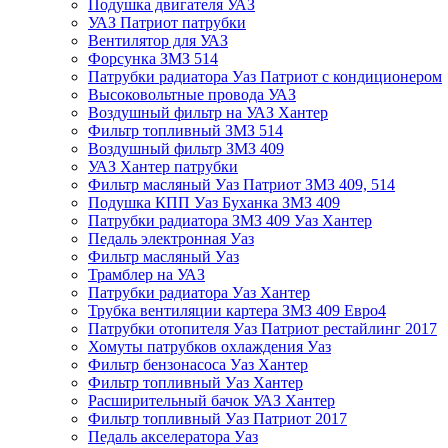
Подушка двигателя УАЗ
УАЗ Патриот патрубки
Вентилятор для УАЗ
Форсунка ЗМЗ 514
Патрубки радиатора Уаз Патриот с кондиционером
Высоковольтные провода УАЗ
Воздушный фильтр на УАЗ Хантер
Фильтр топливный ЗМЗ 514
Воздушный фильтр ЗМЗ 409
УАЗ Хантер патрубки
Фильтр масляный Уаз Патриот ЗМЗ 409, 514
Подушка КПП Уаз Буханка ЗМЗ 409
Патрубки радиатора ЗМЗ 409 Уаз Хантер
Педаль электронная Уаз
Фильтр масляный Уаз
Трамблер на УАЗ
Патрубки радиатора Уаз Хантер
Трубка вентиляции картера ЗМЗ 409 Евро4
Патрубки отопителя Уаз Патриот рестайлинг 2017
Хомуты патрубков охлаждения Уаз
Фильтр бензонасоса Уаз Хантер
Фильтр топливный Уаз Хантер
Расширительный бачок УАЗ Хантер
Фильтр топливный Уаз Патриот 2017
Педаль акселератора Уаз