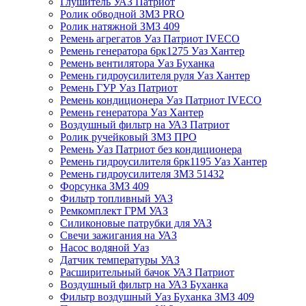
Глушитель УАЗ Патриот
Ролик обводной ЗМЗ PRO
Ролик натяжной ЗМЗ 409
Ремень агрегатов Уаз Патриот IVECO
Ремень генератора 6рк1275 Уаз Хантер
Ремень вентилятора Уаз Буханка
Ремень гидроусилителя руля Уаз Хантер
Ремень ГУР Уаз Патриот
Ремень кондиционера Уаз Патриот IVECO
Ремень генератора Уаз Хантер
Воздушный фильтр на УАЗ Патриот
Ролик ручейковый ЗМЗ ПРО
Ремень Уаз Патриот без кондиционера
Ремень гидроусилителя 6рк1195 Уаз Хантер
Ремень гидроусилителя ЗМЗ 51432
Форсунка ЗМЗ 409
Фильтр топливный УАЗ
Ремкомплект ГРМ УАЗ
Силиконовые патрубки для УАЗ
Свечи зажигания на УАЗ
Насос водяной Уаз
Датчик температуры УАЗ
Расширительный бачок УАЗ Патриот
Воздушный фильтр на УАЗ Буханка
Фильтр воздушный Уаз Буханка ЗМЗ 409