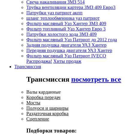
Свеча накаливания ЗМЗ 514
Трубка вентиляции картера ЗМЗ 409 Евро3
Патрубки уаз патриот акпп
шланг теплообменника уаз патриот
Фильтр масляный Уаз Хантер ЗМЗ 409
Фильтр топливный Уаз Хантер Евро 3
Патрубки холостого хода ЗМЗ 409
Фильтр масляный Уаз Патриот до 2012 года
Задняя подушка двигателя УАЗ Хантер
Передняя подушка двигателя УАЗ Хантер
Фильтр масляный Уаз Патриот IVECO
Распродажа!
Хиты продаж
Трансмиссия
Трансмиссия
посмотреть все
Валы карданные
Коробка передач
Мосты
Полуоси и шарниры
Раздаточная коробка
Сцепление
Подборки товаров: