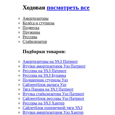
Ходовая
посмотреть все
Амортизаторы
Колёса и ступицы
Подвеска
Пружины
Рессоры
Стабилизатор
Подборки товаров:
Амортизаторы на УАЗ Патриот
Втулки амортизаторов Уаз Патриот
Рессоры на УАЗ Патриот
Рессоры на УАЗ Буханка
Подшипник ступицы Уаз
Сайлентблок рычага Уаз
Тяга Панара на УАЗ Патриот
Втулка стабилизатора Уаз Патриот
Сайлентблок рессоры Уаз Патриот
Рессоры на УАЗ Хантер
Сайлетблок поперечной тяги УАЗ
Втулки амортизаторов Уаз Хантер