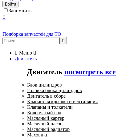
Войти
Запомнить

Подборка запчастей для ТО


Меню

Двигатель
Двигатель
посмотреть все
Блок цилиндров
Головка блока цилиндров
Двигатель в сборе
Клапанная крышка и вентиляция
Клапаны и толкатели
Коленчатый вал
Масляный картер
Масляный насос
Масляный радиатор
Маховики