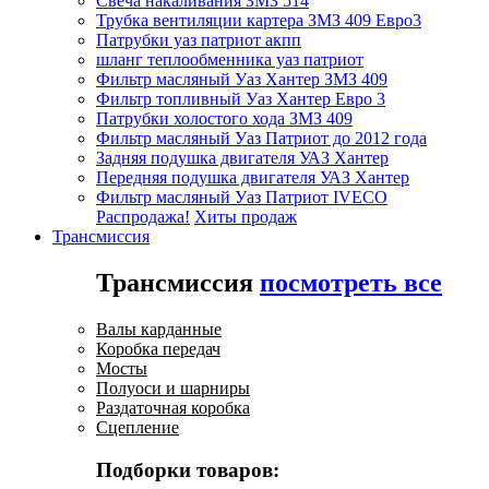
Свеча накаливания ЗМЗ 514
Трубка вентиляции картера ЗМЗ 409 Евро3
Патрубки уаз патриот акпп
шланг теплообменника уаз патриот
Фильтр масляный Уаз Хантер ЗМЗ 409
Фильтр топливный Уаз Хантер Евро 3
Патрубки холостого хода ЗМЗ 409
Фильтр масляный Уаз Патриот до 2012 года
Задняя подушка двигателя УАЗ Хантер
Передняя подушка двигателя УАЗ Хантер
Фильтр масляный Уаз Патриот IVECO
Распродажа!
Хиты продаж
Трансмиссия
Трансмиссия
посмотреть все
Валы карданные
Коробка передач
Мосты
Полуоси и шарниры
Раздаточная коробка
Сцепление
Подборки товаров: