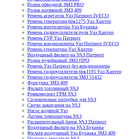
Ролик обводной ЗМЗ PRO
Ролик натяжной ЗМЗ 409
Ремень агрегатов Уаз Патриот IVECO
Ремень генератора 6рк1275 Уаз Хантер
Ремень вентилятора Уаз Буханка
Ремень гидроусилителя руля Уаз Хантер
Ремень ГУР Уаз Патриот
Ремень кондиционера Уаз Патриот IVECO
Ремень генератора Уаз Хантер
Воздушный фильтр на УАЗ Патриот
Ролик ручейковый ЗМЗ ПРО
Ремень Уаз Патриот без кондиционера
Ремень гидроусилителя 6рк1195 Уаз Хантер
Ремень гидроусилителя ЗМЗ 51432
Форсунка ЗМЗ 409
Фильтр топливный УАЗ
Ремкомплект ГРМ УАЗ
Силиконовые патрубки для УАЗ
Свечи зажигания на УАЗ
Насос водяной Уаз
Датчик температуры УАЗ
Расширительный бачок УАЗ Патриот
Воздушный фильтр на УАЗ Буханка
Фильтр воздушный Уаз Буханка ЗМЗ 409
Подушка двигателя УАЗ