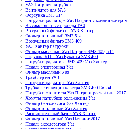
УАЗ Патриот патрубки
Вентилятор для УАЗ
Форсунка ЗМЗ 514
Патрубки радиатора Уаз Патриот с кондиционером
Высоковольтные провода УАЗ
Воздушный фильтр на УАЗ Хантер
Фильтр топливный ЗМЗ 514
Воздушный фильтр ЗМЗ 409
УАЗ Хантер патрубки
Фильтр масляный Уаз Патриот ЗМЗ 409, 514
Подушка КПП Уаз Буханка ЗМЗ 409
Патрубки радиатора ЗМЗ 409 Уаз Хантер
Педаль электронная Уаз
Фильтр масляный Уаз
Трамблер на УАЗ
Патрубки радиатора Уаз Хантер
Трубка вентиляции картера ЗМЗ 409 Евро4
Патрубки отопителя Уаз Патриот рестайлинг 2017
Хомуты патрубков охлаждения Уаз
Фильтр бензонасоса Уаз Хантер
Фильтр топливный Уаз Хантер
Расширительный бачок УАЗ Хантер
Фильтр топливный Уаз Патриот 2017
Педаль акселератора Уаз