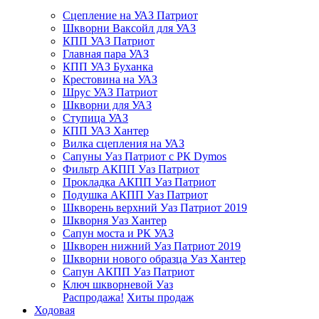
Сцепление на УАЗ Патриот
Шкворни Ваксойл для УАЗ
КПП УАЗ Патриот
Главная пара УАЗ
КПП УАЗ Буханка
Крестовина на УАЗ
Шрус УАЗ Патриот
Шкворни для УАЗ
Ступица УАЗ
КПП УАЗ Хантер
Вилка сцепления на УАЗ
Сапуны Уаз Патриот с РК Dymos
Фильтр АКПП Уаз Патриот
Прокладка АКПП Уаз Патриот
Подушка АКПП Уаз Патриот
Шкворень верхний Уаз Патриот 2019
Шкворня Уаз Хантер
Сапун моста и РК УАЗ
Шкворен нижний Уаз Патриот 2019
Шкворни нового образца Уаз Хантер
Сапун АКПП Уаз Патриот
Ключ шкворневой Уаз
Распродажа!
Хиты продаж
Ходовая