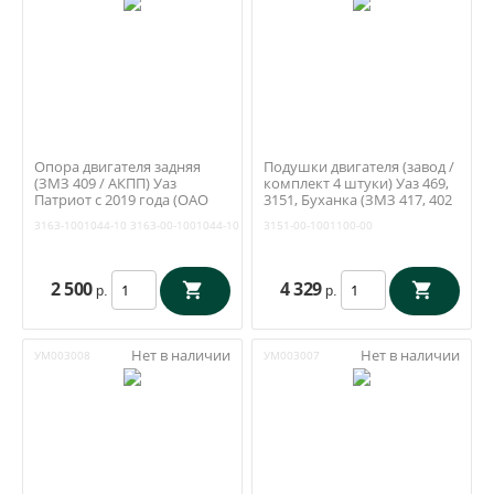
Опора двигателя задняя
Подушки двигателя (завод /
(ЗМЗ 409 / АКПП) Уаз
комплект 4 штуки) Уаз 469,
Патриот с 2019 года (ОАО
3151, Буханка (ЗМЗ 417, 402
УАЗ) 3163-1001044-10
/ УМЗ 421) (ОАО УАЗ) 3151-
3163-1001044-10
3163-00-1001044-10
3151-00-1001100-00
00-1001100-00
2 500
4 329
р.
р.
Нет в наличии
Нет в наличии
УМ003008
УМ003007