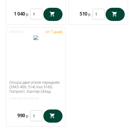
1 040
510
р.
р.
от 7 дней
УМ00938
Опора двигателя передняя
(ЗМЗ 409, 514) Уаз 3160,
Патриот, Хантер (Элад
Дмитровград) 3160-00-
3160-00-1001020-00
1001020-00
990
р.