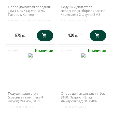
Опора двигателя передняя
Подушки двигателя
(ЗМЗ 409, 514) Уаз 3160,
передние (в сборе / красная
Патриот, Хантер
/ комплект 2 штуки) ЗМЗ
(Волжскрезинотехника)
402, 417 УМЗ 421 (ПК АЛЬФА
3160-1001020
3160-00-1001020-00
3151-00-1001100-00
3160-1001020
Ульяновск) 3151-00-1001100-
00
679
420
р.
р.
В наличии
В наличии
УМ003021
УМ00936
Подушки двигателя
Опора двигателя задняя Уаз
(красные / комплект 4
3160, Патриот (Элад
штуки) Уаз 469, 3151,
Дмитровград) 3160-00-
Буханка (ЗМЗ 417, 402 / УМЗ
1001044-00
3151-00-1001100-00
3160-00-1001044-00
421) (ПК Альфа / Ульяновск)
3151-00-1001100-00