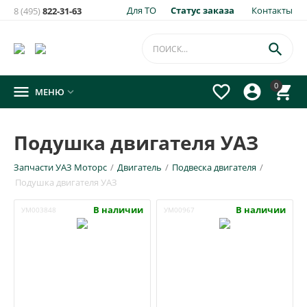
Для ТО
Статус заказа
Контакты
8 (495)
822-31-63

0




МЕНЮ

Подушка двигателя УАЗ
Запчасти УАЗ Моторс
/
Двигатель
/
Подвеска двигателя
/
Подушка двигателя УАЗ
В наличии
В наличии
УМ003848
УМ00967