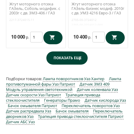
Жгут моторного отсека
Жгут моторного отсека
ГАЗель, Соболь модифик. с
ГАЗель-Бизнес модиф. 2010г
2003г с дв. ЗМЗ-406 / ГАЗ
с дв. УМЗ 4216 Евро-3 / ГАЗ
Оригинал арт. 2217-3724015-
Оригинал арт. 2705-00-
2217-3724015-11
2705-00-3724012
11
3724012
2705-00-3724012-000
10 000
10 400
р.
р.
Подборки товаров:
Лампа поворотников Уаз Хантер
Лампа
противотуманной фары Уаз Патриот
Датчик ЗМЗ 409
Модуль управления светотехникой
Датчик коленвала Уаз
Датчик скорости Уаз Патриот
Трапеция привода
стеклоочистителя
Генераторы Прамо
Датчик кислорода Уаз
Бачок омывателя Патриот
Переключатель поворотов Уаз
Датчик распредвала Уаз
Бачок омывателя
Переключатель
дворников Уаз
Трапеция привода стеклоочистителя Патриот
Датчик АБС Уаз