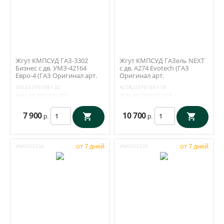
Жгут КМПСУД ГАЗ-3302
Жгут КМПСУД ГАЗель NEXT
Бизнес с дв. УМЗ-42164
с дв. А274 Evotech (ГАЗ
Евро-4 (ГАЗ Оригинал арт.
Оригинал арт.
33023-3761581-22)
A21R233761581-18)
33023-3761581-22
A21R233761581-18
3302-30-3761581-022
2123-00-3761581-018
7 900
10 700
р.
р.
от 7 дней
от 7 дней
УМ0022334
УМ0022335