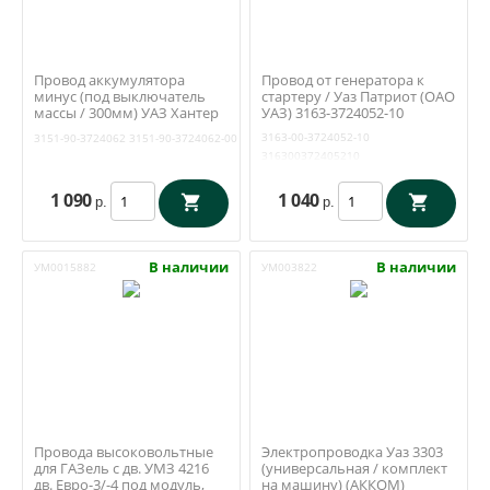
Провод аккумулятора
Провод от генератора к
минус (под выключатель
стартеру / Уаз Патриот (ОАО
массы / 300мм) УАЗ Хантер
УАЗ) 3163-3724052-10
(ОАО УАЗ) 3151-90-3724062
3163-00-3724052-10
3151-90-3724062
3151-90-3724062-00
316300372405210
1 090
1 040
р.
р.
В наличии
В наличии
УМ0015882
УМ003822
Провода высоковольтные
Электропроводка Уаз 3303
для ГАЗель с дв. УМЗ 4216
(универсальная / комплект
дв. Евро-3/-4 под модуль,
на машину) (АККОМ)