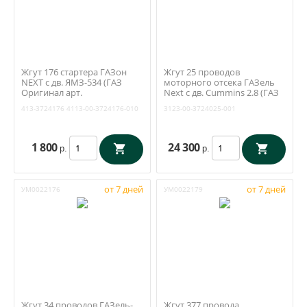
Жгут 176 стартера ГАЗон
Жгут 25 проводов
NEXT с дв. ЯМЗ-534 (ГАЗ
моторного отсека ГАЗель
Оригинал арт.
Next с дв. Cummins 2.8 (ГАЗ
С41R13.3724176)
арт. A31R23.3724025-01)
413-3724176
4113-00-3724176-010
3123-00-3724025-001
1 800
24 300
р.
р.
от 7 дней
от 7 дней
УМ0022176
УМ0022179
Жгут 34 проводов ГАЗель-
Жгут 377 провода