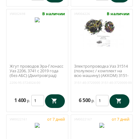
В наличии
В наличии
УМ002698
УМ004226
Жгут проводов Эра-Глонасс
Электропроводка Уаз 31514
Уаз 2206, 3741 с 2019 года
(полулюкс / комплект на
(без АБС) (Дмитровград)
всю машину) (АККОМ) 3151-
2206-95-3724024-00
40-3720000
2206-95-3724024-00
3151-40-3720000
3151-40-3720000-00
1 400
6 500
р.
р.
от 7 дней
от 7 дней
УМ0022161
УМ0022167