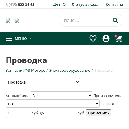
Для ТО
Статус заказа
Контакты
8 (495)
822-31-63

0




МЕНЮ

Проводка
Запчасти УАЗ Моторс
/
Электрооборудование
/
Проводка
Автомобиль:
Производитель:
Цена от
руб. до
руб.