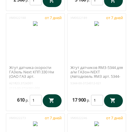
р.
р.
от 7 дней
от 7 дней
УМ0022188
УМ0022189
Жгут датчика скорости
Жгут датчиков ЯМЗ-5344 для
ГАЗель Next КПП 330 Нм
а/м ГАЗон-NEXT
(ОАО ГАЗ арт.
(Автодизель ЯМЗ арт. 5344-
А21R23.3724301)
3724012-21)
А21R23.3724301
5344-00-3724012-021
2123-00-3724301-000
610
17 900
р.
р.
от 7 дней
от 7 дней
УМ0022273
УМ0022246