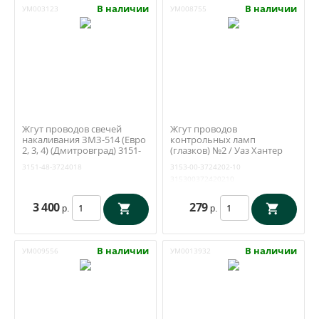
В наличии
В наличии
УМ003123
УМ008755
Жгут проводов свечей
Жгут проводов
накаливания ЗМЗ-514 (Евро
контрольных ламп
2, 3, 4) (Дмитровград) 3151-
(глазков) №2 / Уаз Хантер
48-3724018
(бензин/дизель) с 09.2010 до
3151-48-3724018
3153-00-3724202-10
09.2016
315300372420210
(ДимитровоградЖгутКомпл
ект) 3153-3724202-10
3 400
279
р.
р.
В наличии
В наличии
УМ009556
УМ0013932