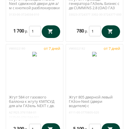
Next сдвижной двери для а/
генератора ГАЗель Бизнес с
м с кнопкой разблокировки
дв CUMMINS 2.8 (ОАО ГАЗ
(ОАО ГАЗ арт.
арт. 33023-3724377)
3133-00-3724034-010
33023-3724377
3302-30-3724377-000
А32R33.3724034-10)
1 700
780
р.
р.
от 7 дней
от 7 дней
УМ0022180
УМ0022182
Жгут 584 от газового
Жгут 805 дверной левый
баллона к жгуту КМПСУД
ГАЗон-Next (двери
для а/м ГАЗель NEXT с дв.
водителя) с
А275 Евро-5 с ГБО (ОАО ГАЗ
электроприводом
A21R25.3761584-01
4111-00-3770805-020
арт. A21R25.3761584-01)
наружных зеркал / ОАО ГАЗ
2125-00-3761584-001
арт. С41R11.3770805
2 300
5 100