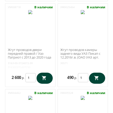
В наличии
В наличии
УМ008718
УМ0025464
Жгут проводов двери
Жгут проводов камеры
передней правой / Уаз
заднего вида УАЗ Пикап с
Патриот с 2013 до 2020 года
12.2016г.в. (ОАО УАЗ арт.
(ДимитровоградЖгутКомпл
2363-00-3775114-60)
3163-00-3724072-30
30571
ект) 3163-3724072-30
316300372407230
2 600
490
р.
р.
В наличии
В наличии
УМ004462
УМ009328