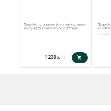
Патрубки отопителя (силикон / комплект
Патрубк
4 штуки) Уаз Патриот (до 2012 года)
комплект
(Технопартнёр / Балаково) 3163-00-
года (П
Артикул:
8101204-12
1 230
р.