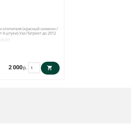
и отопителя (красный силикон /
 4 штуки) Уаз Патриот до 2012
РОМТЕХПЛАСТ)
26305
2 000
р.