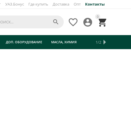
г
УАЗ.Бонус
Где купить
Доставка
Опт
Контакты
0




1/2
ДОП. ОБОРУДОВАНИЕ
МАСЛА, ХИМИЯ
ТУРИЗМ