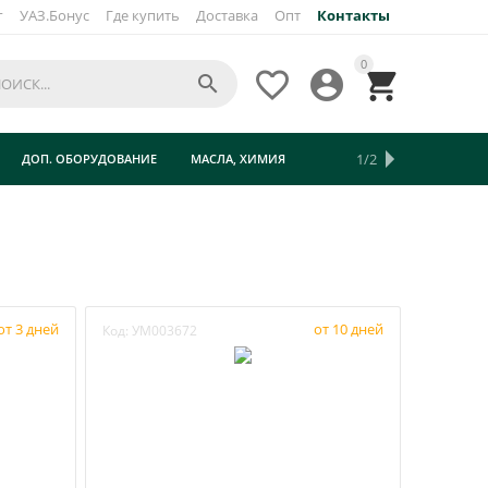
г
УАЗ.Бонус
Где купить
Доставка
Опт
Контакты
0




1/2
ДОП. ОБОРУДОВАНИЕ
МАСЛА, ХИМИЯ
ТУРИЗМ
от 3 дней
от 10 дней
Код:
УМ003672