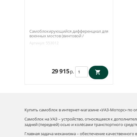
Самоблокирующийся дифференциал для
военных мостов (винтовой /
коэффициент блокирования 85%)
Артикул:
553012
(redBTR) 553012
29 915
р.
Купить самоблок в интернет-магазине «УАЗ-Моторс» по о
Самоблок на УАЗ – устройство, относящееся к дополнит
задней (передней) осью и колёсами транспортного средст
Главная задача механизма – обеспечение качественного в