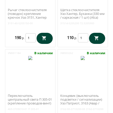
Рычаг стеклоочистителя
Щетка стеклоочистителя
(поводок) крепление
Уаз Хантер, Буханка (330 мм
крючок Уаз 3151, Хантер
/ каркасная / 1 шт) (Alca)
(Ульяновск) 3151-40-
31514-5205200
3151-40-5205150-00
31514-5205200
72.5205900
5205150-00
190
110
р.
р.
В наличии
В наличии
УМ001184
УМ003262
Переключатель
Концевик (выключатель
центральный света П 305-01
подсветки / сигнализации)
(крепление проводов-винт)
Уаз Патриот, 3163 (Авар /
(Освар Вязники) 469-
Псков) 3162-00-3710200-00
469-3709010-01
П 305-01
3162-00-3710200-00
3162-3710200
3709010-01