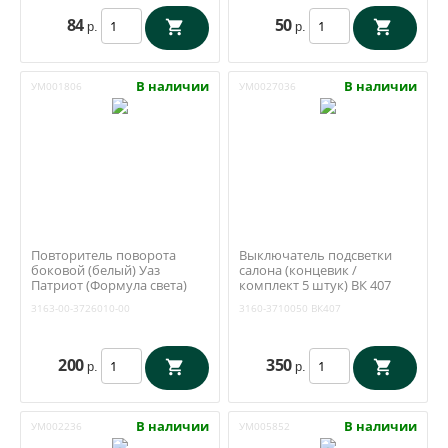
84
50
р.
р.
В наличии
В наличии
УМ001806
УМ0027036
Повторитель поворота
Выключатель подсветки
боковой (белый) Уаз
салона (концевик /
Патриот (Формула света)
комплект 5 штук) ВК 407
3163-00-3726010-00
(ЛЭЗ)
3163-00-3726010-00
3160-3710050
ВК407
200
350
р.
р.
В наличии
В наличии
УМ002236
УМ005852