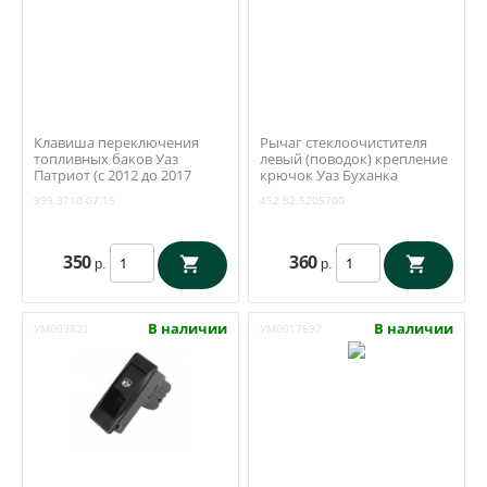
Клавиша переключения
Рычаг стеклоочистителя
топливных баков Уаз
левый (поводок) крепление
Патриот (с 2012 до 2017
крючок Уаз Буханка
года) (АВАР / Псков)
(Ульяновск) 452 82.5205700
999.3710-07.15
452 82.5205700
999.3710-07.15
350
360
р.
р.
В наличии
В наличии
УМ003821
УМ0017597