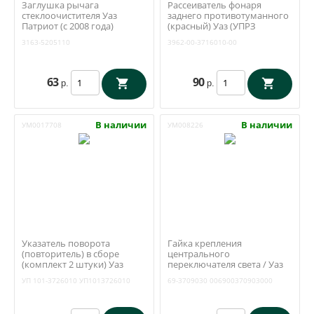
Заглушка рычага
Рассеиватель фонаря
стеклоочистителя Уаз
заднего противотуманного
Патриот (с 2008 года)
(красный) Уаз (УПРЗ
(Ульяновск) 3163-5205110
Ульяновск) 3962-00-3716010-
3163-5205110
3962-00-3716010-00
00
63
90
р.
р.
В наличии
В наличии
УМ0017708
УМ008226
Указатель поворота
Гайка крепления
(повторитель) в сборе
центрального
(комплект 2 штуки) Уаз
переключателя света / Уаз
Хантер, Буханка (УПРЗ
452, 469 (ОАО УАЗ) 69-
УП 101-3726010
УП1013726010
69-3709030
006900370903000
Ульяновск) УП101-3726010
3709030