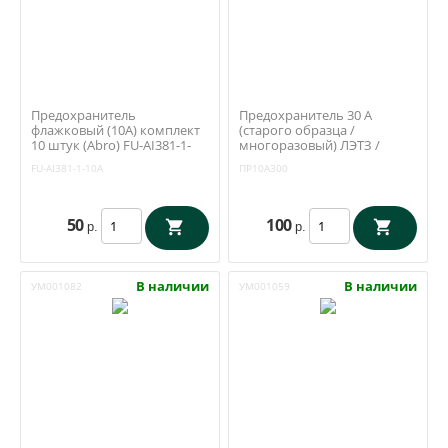
Предохранитель
Предохранитель 30 А
флажковый (10А) комплект
(старого образца /
10 штук (Abro) FU-AI381-1-
многоразовый) ЛЭТЗ /
10A
ПР10А300
FU-AI381-1-10A
ПР10А300
50
100
р.
р.
В наличии
В наличии
УМ001082
УМ001059