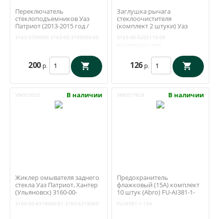
Переключатель
Заглушка рычага
стеклоподъемников Уаз
стеклоочистителя
Патриот (2013-2015 год /
(комплект 2 штуки) Уаз
центральный блок на 2
Патриот с 2008 года
3163-3709050
3163-00-3709050-00
3163-00-5205110-00
окна) (Авар) 921.3709.000-03
(Ульяновск) 3163-5205110
316300520511000
200
126
р.
р.
В наличии
В наличии
УМ003020
УМ0017824
Жиклер омывателя заднего
Предохранитель
стекла Уаз Патриот, Хантер
флажковый (15А) комплект
(Ульяновск) 3160-00-
10 штук (Abro) FU-AI381-1-
6318060-01
15A
3160-00-6318060-01
3160-6318060
FU-AI381-1-15A