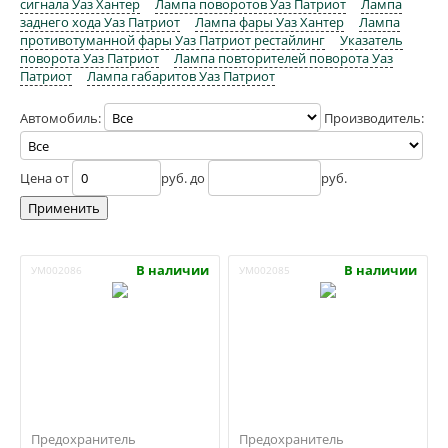
сигнала Уаз Хантер
Лампа поворотов Уаз Патриот
Лампа
заднего хода Уаз Патриот
Лампа фары Уаз Хантер
Лампа
противотуманной фары Уаз Патриот рестайлинг
Указатель
поворота Уаз Патриот
Лампа повторителей поворота Уаз
Патриот
Лампа габаритов Уаз Патриот
Автомобиль:
Производитель:
Цена от
руб. до
руб.
В наличии
В наличии
УМ002086
УМ002085
Предохранитель
Предохранитель