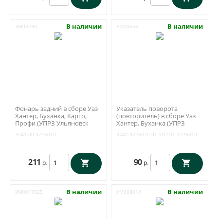
В наличии
В наличии
УМ00230
УМ00656
Фонарь задний в сборе Уаз
Указатель поворота
Хантер, Буханка, Карго,
(повторитель) в сборе Уаз
Профи (УПРЗ Ульяновск
Хантер, Буханка (УПРЗ
ФП-132А) 3741-00-3716010
Ульяновск) УП 101-3726010
3741-00-3716010
3741-3726020-01
УП 101-3726010
211
90
р.
р.
В наличии
В наличии
УМ0017825
УМ008014