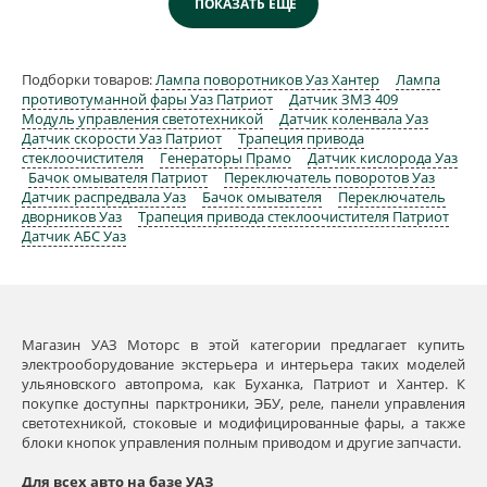
Подборки товаров:
Лампа поворотников Уаз Хантер
Лампа
противотуманной фары Уаз Патриот
Датчик ЗМЗ 409
Модуль управления светотехникой
Датчик коленвала Уаз
Датчик скорости Уаз Патриот
Трапеция привода
стеклоочистителя
Генераторы Прамо
Датчик кислорода Уаз
Бачок омывателя Патриот
Переключатель поворотов Уаз
Датчик распредвала Уаз
Бачок омывателя
Переключатель
дворников Уаз
Трапеция привода стеклоочистителя Патриот
Датчик АБС Уаз
Магазин УАЗ Моторс в этой категории предлагает купить
электрооборудование экстерьера и интерьера таких моделей
ульяновского автопрома, как Буханка, Патриот и Хантер. К
покупке доступны парктроники, ЭБУ, реле, панели управления
светотехникой, стоковые и модифицированные фары, а также
блоки кнопок управления полным приводом и другие запчасти.
Для всех авто на базе УАЗ