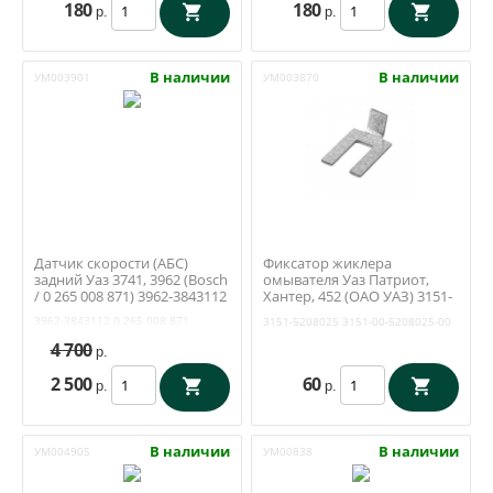
180
180
р.
р.
В наличии
В наличии
УМ003901
УМ003870
Датчик скорости (АБС)
Фиксатор жиклера
задний Уаз 3741, 3962 (Bosch
омывателя Уаз Патриот,
/ 0 265 008 871) 3962-3843112
Хантер, 452 (ОАО УАЗ) 3151-
5208025
3962-3843112
0 265 008 871
3151-5208025
3151-00-5208025-00
4 700
р.
2 500
60
р.
р.
В наличии
В наличии
УМ004905
УМ00838