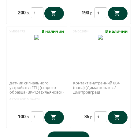
200
190
р.
р.
В наличии
В наличии
УМ008473
УМ002054
Датчик сигнального
Контакт внутренний 804
устройства ГТЦ (старого
(папа) (Димавтоплюс /
образца) ВК-424 (Ульяновск)
Дмитровград)
452-3720015
452-3720015
ВК-424
100
36
р.
р.