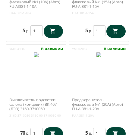
флажковый №1 (10А) (Abro)
флажковый №1 (15А) (Abro)
FU-AI381-1-10A
FU-AI381-1-15A
FU-AI381-1-10A
FU-AI381-1-15A
5
5
р.
р.
В наличии
В наличии
УМ004136
УМ002087
Выключатель подсветки
Предохранитель
салона (концевик) ВК 407
флажковый №1 (20А) (Abro)
(ЛЭЗ) 3160-3710050
FU-AI381-1-20A
3160-3710050
3160-00-3710050-00
FU-AI381-1-20A
70
5
р.
р.