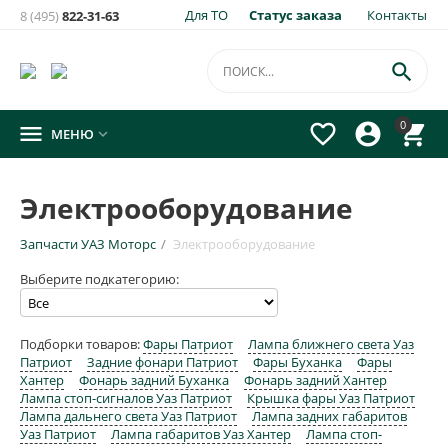
Для ТО
Статус заказа
Контакты
8 (495)
822-31-63

0




МЕНЮ

Электрооборудование
Запчасти УАЗ Моторс
/
Электрооборудование
Выберите подкатегорию:
Подборки товаров:
Фары Патриот
Лампа ближнего света Уаз
Патриот
Задние фонари Патриот
Фары Буханка
Фары
Хантер
Фонарь задний Буханка
Фонарь задний Хантер
Лампа стоп-сигналов Уаз Патриот
Крышка фары Уаз Патриот
Лампа дальнего света Уаз Патриот
Лампа задних габаритов
Уаз Патриот
Лампа габаритов Уаз Хантер
Лампа стоп-