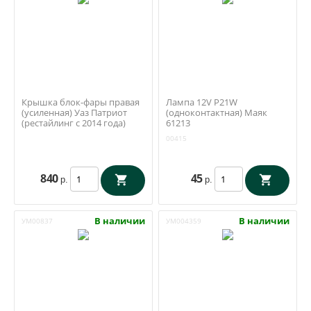
Крышка блок-фары правая
Лампа 12V P21W
(усиленная) Уаз Патриот
(одноконтактная) Маяк
(рестайлинг с 2014 года)
61213
00415
840
45
р.
р.
В наличии
В наличии
УМ00837
УМ004359