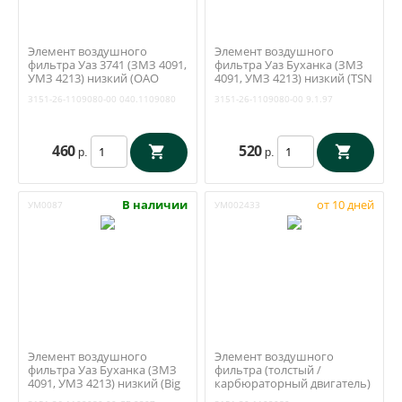
Элемент воздушного
Элемент воздушного
фильтра Уаз 3741 (ЗМЗ 4091,
фильтра Уаз Буханка (ЗМЗ
УМЗ 4213) низкий (ОАО
4091, УМЗ 4213) низкий (TSN
Цитрон / Михайловск /
/ 9.1.97) 3151-26-1109080-00
3151-26-1109080-00
040.1109080
3151-26-1109080-00
9.1.97
EFV197) 3151-26-1109080-00
460
520
р.
р.
В наличии
от 10 дней
УМ0087
УМ002433
Элемент воздушного
Элемент воздушного
фильтра Уаз Буханка (ЗМЗ
фильтра (толстый /
4091, УМЗ 4213) низкий (Big
карбюраторный двигатель)
Filter GB-9207) 3151-26-
Уаз 469, 452 (Ульяновск)