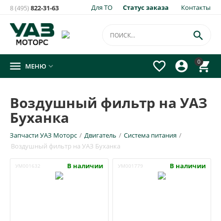
Для ТО
Статус заказа
Контакты
8 (495)
822-31-63

0




МЕНЮ

Воздушный фильтр на УАЗ
Буханка
Запчасти УАЗ Моторс
/
Двигатель
/
Система питания
/
Воздушный фильтр на УАЗ Буханка
В наличии
В наличии
УМ001632
УМ001779