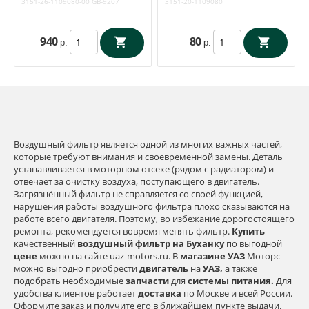
3151-26-1109080-00
GB-9207
3151-20-1109080
1109080
3151-20-1109080
940
80
р.
р.
Воздушный фильтр является одной из многих важных частей,
которые требуют внимания и своевременной замены. Деталь
устанавливается в моторном отсеке (рядом с радиатором) и
отвечает за очистку воздуха, поступающего в двигатель.
Загрязнённый фильтр не справляется со своей функцией,
нарушения работы воздушного фильтра плохо сказываются на
работе всего двигателя. Поэтому, во избежание дорогостоящего
ремонта, рекомендуется вовремя менять фильтр.
Купить
качественный
воздушный фильтр на Буханку
по выгодной
цене
можно на сайте uaz-motors.ru. В
магазине
УАЗ
Моторс
можно выгодно приобрести
двигатель
на
УАЗ,
а также
подобрать необходимые
запчасти
для
системы питания.
Для
удобства клиентов работает
доставка
по Москве и всей России.
Оформите заказ и получите его в ближайшем пункте выдачи.