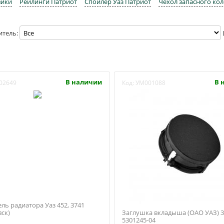
вики
Рейлинги Патриот
Спойлер Уаз Патриот
Чехол запасного кол
итель:
В наличии
В 
02649
Код:
УМ001088
ль радиатора Уаз 452, 3741
ск)
Заглушка вкладыша (ОАО УАЗ) 3
5301245-04