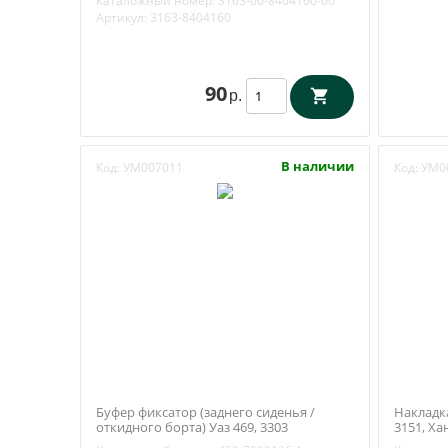
Каталожный номер:
3163-00-8404160-00
Артикул:
3163-8404160
90
р.
В наличии
Код:
УМ007011
Код:
УМ0
Буфер фиксатор (заднего сиденья /
Накладка
откидного борта) Уаз 469, 3303
3151, Ха
(Ульяновск) 469-7000126