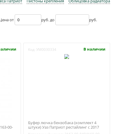
еса Патриот
Пистоны крепления
Облицовка радиатора
Цена от
руб. до
руб.
наличии
В наличии
Код:
УМ0030334
Буфер лючка бензобака (комплект 4
163-00-
штуки) Уаз Патриот рестайлинг с 2017
года (ОАО УАЗ) 3163-8404160