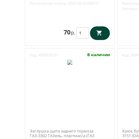
3163-00-
Каталожный номер:
3303-00-8208010
Каталож
Артикул:
70
р.
В наличии
Код:
УМ0028261
Код:
УМ0
Заглушка щита заднего тормоза
Крюк бу
ГАЗ-3302 ГАЗель, пластмасса (ГАЗ
3151 (ОА