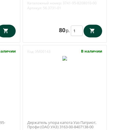
95-8208010-00
Каталожный номер:
3741-95-8208010-00
Артикул:
56.3731-01
80
р.
наличии
В наличии
Код:
УМ00143
95-
Держатель упора капота Уаз Патриот,
Профи (ОАО УАЗ) 3163-00-8407138-00