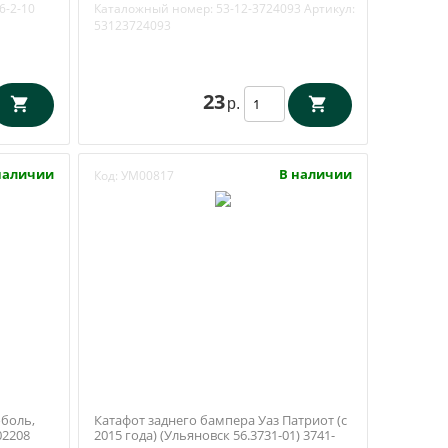
3724093
6-2-10
Каталожный номер:
53-12-3724093
Артикул:
53123724093
23
р.
наличии
В наличии
Код:
УМ00817
оболь,
Катафот заднего бампера Уаз Патриот (с
02208
2015 года) (Ульяновск 56.3731-01) 3741-