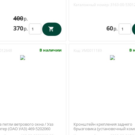
Каталожный номер:
3163-00-5301
400
р.
370
60
р.
р.
В наличии
В 
012648
Код:
УМ0011189
 петли ветрового окна / Уаз
Кронштейн крепления заднего
нтер (ОАО УАЗ) 469-5202060
брызговика (установочный ком
Уаз Пикап с 2009 года (Ульяновск