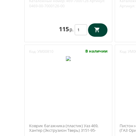
Каталожный номер:
469-7000126
Артикул:
Каталож
0469-00-7000126-00
Артикул:
115
р.
В наличии
Код:
УМ00810
Код:
УМ0
Коврик багажника (пластик) Уаз 469,
Пистон 
Хантер (Экструзион Тверь) 3151-95-
(ГАЗ Ор
5109055-00