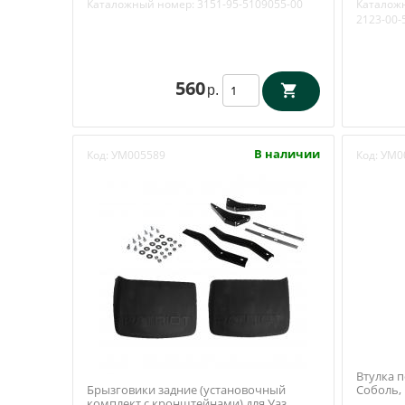
Каталожный номер:
3151-95-5109055-00
Каталож
2123-00-
560
р.
В наличии
Код:
УМ005589
Код:
УМ0
Втулка п
Брызговики задние (установочный
Соболь, 
комплект с кронштейнами) для Уаз
6106020)