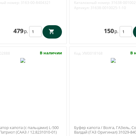
пласт Балаково) 3163-00-
ный номер:
3163-00-8404321
Каталожный номер:
31638-001002
Артикул:
31638-0010025-1-10
479
150
р.
р.
В наличии
В 
02888
Код:
УМ0018168
тор капота (с пальцами) L-500
Буфер капота / Волга, ГАЗель, С
атриот (СААЗ / 12.8231010-01)
Валдай (ГАЗ Оригинал) 31029-84