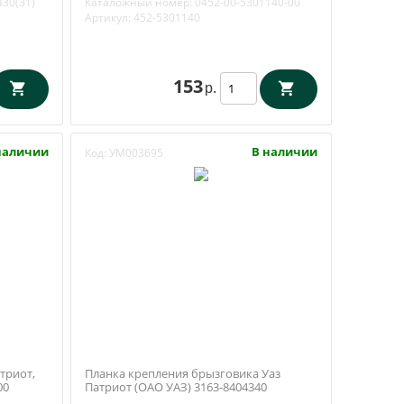
430(31)
Каталожный номер:
0452-00-5301140-00
Артикул:
452-5301140
153
р.
наличии
В наличии
Код:
УМ003695
триот,
Планка крепления брызговика Уаз
00
Патриот (ОАО УАЗ) 3163-8404340