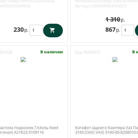
ный номер:
469-00-5202060-00
Каталожный номер:
2363-00-8404
8404430(31)
46900520206000
Артикул:
2363008404430(31)
1 310
р.
230
867
р.
р.
В наличии
В 
031438
Код:
УМ00816
настила подножек ГАЗель-Next
Катафот заднего бампера Уаз Па
игинал) А21R23-5109116
3160 (ОАО УАЗ) 3160-00-8208010-