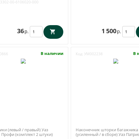
3302-00-6106020-000
36
1 500
р.
р.
В наличии
В 
0866
Код:
УМ002238
ки (левый / правый) Уаз
Наконечник шторки багажника
, Профи (комплект 2 штуки)
(усиленный / в сборе) Уаз Патри