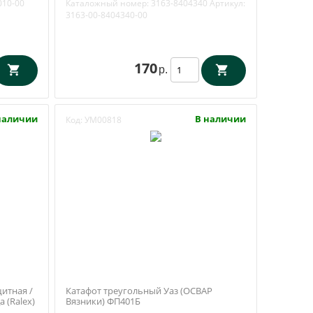
010-00
Каталожный номер:
3163-8404340
Артикул:
3163-00-8404340-00
170
р.
наличии
В наличии
Код:
УМ00818
итная /
Катафот треугольный Уаз (ОСВАР
 (Ralex)
Вязники) ФП401Б