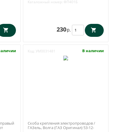
Каталожный номер:
ФП401Б
230
р.
наличии
В наличии
Код:
УМ0031481
 правый
Скоба крепления электропроводов /
от
ГАЗель, Волга (ГАЗ Оригинал) 53-12-