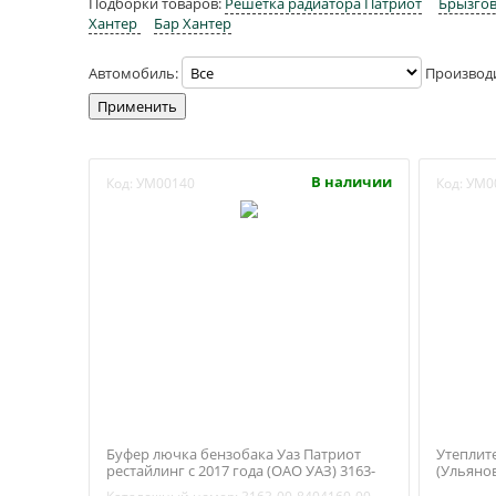
Подборки товаров:
Решетка радиатора Патриот
Брызго
Хантер
Бар Хантер
Автомобиль:
Производ
В наличии
Код:
УМ00140
Код:
УМ0
Буфер лючка бензобака Уаз Патриот
Утеплите
рестайлинг с 2017 года (ОАО УАЗ) 3163-
(Ульянов
8404160