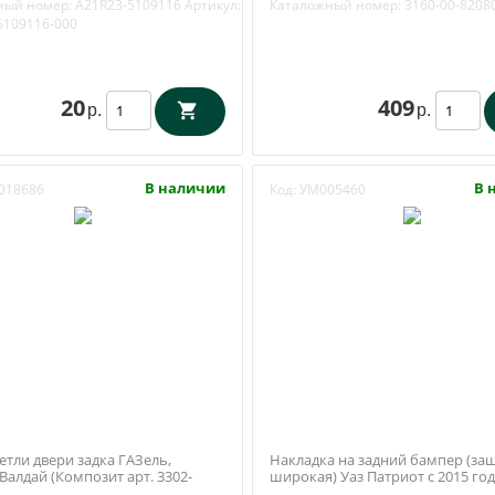
ный номер:
А21R23-5109116
Артикул:
Каталожный номер:
3160-00-8208
5109116-000
20
409
р.
р.
В наличии
В 
018686
Код:
УМ005460
етли двери задка ГАЗель,
Накладка на задний бампер (защ
Валдай (Композит арт. 3302-
широкая) Уаз Патриот с 2015 года