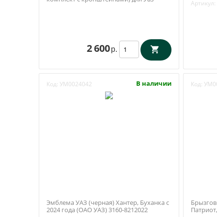
Артикул:
Патриот с 2019 года (Ульяновск)
2 600
р.
В наличии
Код:
УМ0024042
Код:
УМ0
Эмблема УАЗ (черная) Хантер, Буханка с
Брызгови
2024 года (ОАО УАЗ) 3160-8212022
Патриот