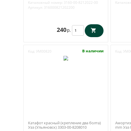
(Промтех
Каталожный номер:
3160-00-8212022-00
Каталож
8404321
Артикул:
316000821202200
240
р.
В наличии
Код:
УМ00820
Код:
УМ0
Катафот красный (крепление два болта)
Амортиза
Уаз (Ульяновск) 3303-00-8208010
mm Уаз П