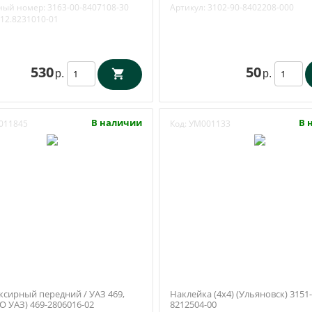
8407108-30
ный номер:
3163-00-8407108-30
Артикул:
3102-90-8402208-000
12.8231010-01
530
50
р.
р.
В наличии
В 
011845
Код:
УМ001133
ксирный передний / УАЗ 469,
Наклейка (4х4) (Ульяновск) 3151-
О УАЗ) 469-2806016-02
8212504-00