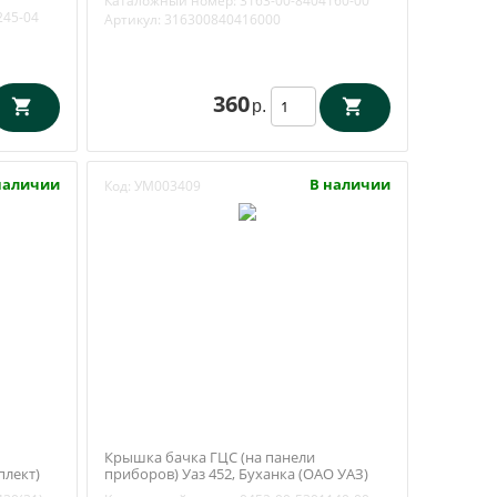
Каталожный номер:
3163-00-8404160-00
245-04
Артикул:
316300840416000
360
р.
наличии
В наличии
Код:
УМ003409
Крышка бачка ГЦС (на панели
плект)
приборов) Уаз 452, Буханка (ОАО УАЗ)
) 2363-
0452-00-5301140-00