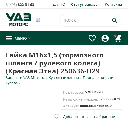
Для ТО
Статус заказа
Контакты
8 (495)
822-31-63
×
Уведомить о появлении на складе
товара:

Гайка М16х1,5 (тормозного шланга / рулевого колеса)
0




МЕНЮ

(Красная Этна) 250636-П29
Укажите e-mail и\или номер телефона для SMS уведомления.
Гайка М16х1,5 (тормозного
шланга / рулевого колеса)
E-mail для уведомления письмом
(Красная Этна) 250636-П29
Запчасти УАЗ Моторс
Кузовные детали
Принадлежности
/
/
Номер телефона для SMS уведомления
кузова
/
Код товара:
УМ004390
Каталожный номер:
250636-П29
Артикул:
0000-00-0250636-29
ОТПРАВИТЬ

Добавить товар в избранное