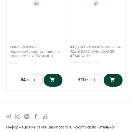
Рычаг-флажок
Жидкость тормозная DOT-4
переключения топливного
(0,5 л) (ОАО УАЗ) 0000-00-
крана УАЗ ( ИП Мизин, г.
4734024-00
Ульяновск)
0000-00-4734024-00
11120
84
310
р.
р.
Информация на сайте uaz-motors.ru носит исключительно