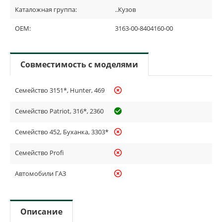
Каталожная группа:
..Кузов
OEM:
3163-00-8404160-00
Совместимость с моделями
Семейство 3151*, Hunter, 469
highlight_off
Семейство Patriot, 316*, 2360
check_circle_outline
Семейство 452, Буханка, 3303*
highlight_off
Семейство Profi
highlight_off
Автомобили ГАЗ
highlight_off
Описание