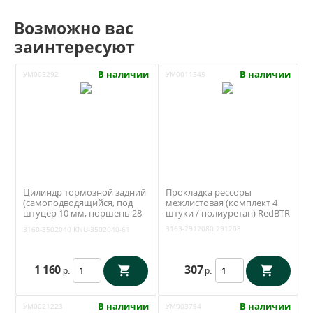
Возможно вас
заинтересуют
В наличии
В наличии
УМ005292
УМ0011545
Цилиндр тормозной задний
Прокладка рессоры
(самоподводящийся, под
межлистовая (комплект 4
штуцер 10 мм, поршень 28
штуки / полиуретан) RedBTR
мм) Уаз 3163, 31519, 3741
3163-2912080
291208
3160-3502040
KNU-3502040-61
(Tanaki) 3160-3502040
1 160
307
р.
р.
В наличии
В наличии
УМ0021223
УМ003794