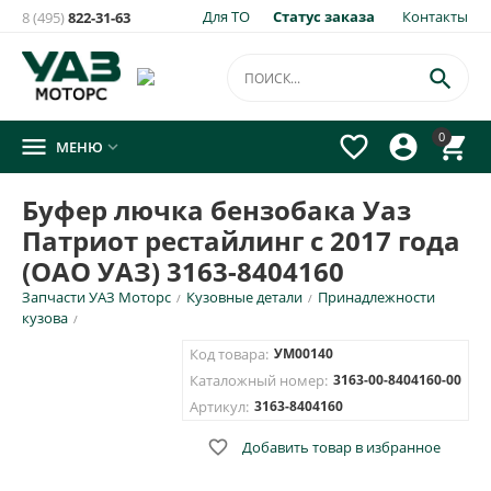
Для ТО
Статус заказа
Контакты
8 (495)
822-31-63

0




МЕНЮ

Буфер лючка бензобака Уаз
Патриот рестайлинг с 2017 года
(ОАО УАЗ) 3163-8404160
Запчасти УАЗ Моторс
Кузовные детали
Принадлежности
/
/
кузова
/
Код товара:
УМ00140
Каталожный номер:
3163-00-8404160-00
Артикул:
3163-8404160

Добавить товар в избранное