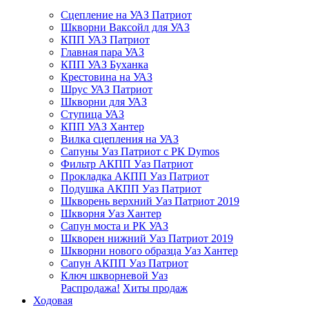
Сцепление на УАЗ Патриот
Шкворни Ваксойл для УАЗ
КПП УАЗ Патриот
Главная пара УАЗ
КПП УАЗ Буханка
Крестовина на УАЗ
Шрус УАЗ Патриот
Шкворни для УАЗ
Ступица УАЗ
КПП УАЗ Хантер
Вилка сцепления на УАЗ
Сапуны Уаз Патриот с РК Dymos
Фильтр АКПП Уаз Патриот
Прокладка АКПП Уаз Патриот
Подушка АКПП Уаз Патриот
Шкворень верхний Уаз Патриот 2019
Шкворня Уаз Хантер
Сапун моста и РК УАЗ
Шкворен нижний Уаз Патриот 2019
Шкворни нового образца Уаз Хантер
Сапун АКПП Уаз Патриот
Ключ шкворневой Уаз
Распродажа!
Хиты продаж
Ходовая