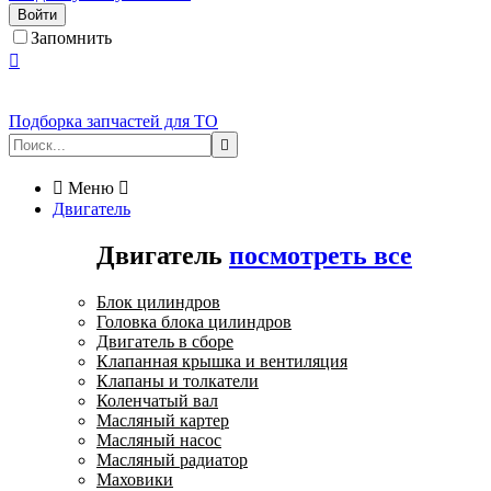
Войти
Запомнить

Подборка запчастей для ТО


Меню

Двигатель
Двигатель
посмотреть все
Блок цилиндров
Головка блока цилиндров
Двигатель в сборе
Клапанная крышка и вентиляция
Клапаны и толкатели
Коленчатый вал
Масляный картер
Масляный насос
Масляный радиатор
Маховики