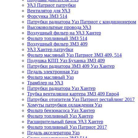
УАЗ Патриот патрубки
Вентилятор для УАЗ
Форсунка ЗМЗ 514
Патрубки радиатора Уаз Патриот с кондиционером
Высоковольтные провода УАЗ
Воздушный фильтр на УАЗ Хантер
Фильтр топливный ЗМЗ 514
Воздушный фильтр ЗМЗ 409
УАЗ Хантер патрубки
Фильтр масляный Уаз Патриот ЗМЗ 409, 514
Подушка КПП Уаз Буханка ЗМЗ 409
Патрубки радиатора ЗМЗ 409 Уаз Хантер
Педаль электронная Уаз
Фильтр масляный Уаз
Трамблер на УАЗ
Патрубки радиатора Уаз Хантер
Трубка вентиляции картера ЗМЗ 409 Евро4
Патрубки отопителя Уаз Патриот рестайлинг 2017
Хомуты патрубков охлаждения Уаз
Фильтр бензонасоса Уаз Хантер
Фильтр топливный Уаз Хантер
Расширительный бачок УАЗ Хантер
Фильтр топливный Уаз Патриот 2017
Педаль акселератора Уаз