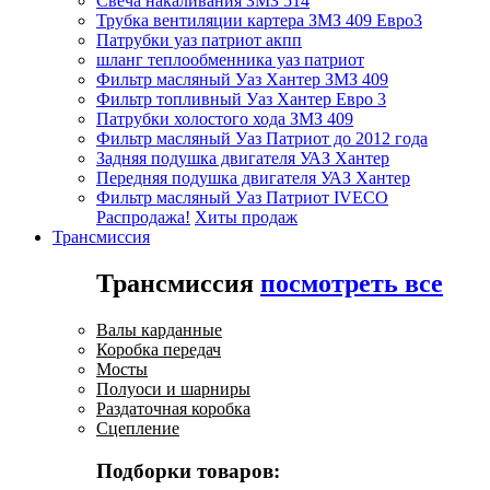
Свеча накаливания ЗМЗ 514
Трубка вентиляции картера ЗМЗ 409 Евро3
Патрубки уаз патриот акпп
шланг теплообменника уаз патриот
Фильтр масляный Уаз Хантер ЗМЗ 409
Фильтр топливный Уаз Хантер Евро 3
Патрубки холостого хода ЗМЗ 409
Фильтр масляный Уаз Патриот до 2012 года
Задняя подушка двигателя УАЗ Хантер
Передняя подушка двигателя УАЗ Хантер
Фильтр масляный Уаз Патриот IVECO
Распродажа!
Хиты продаж
Трансмиссия
Трансмиссия
посмотреть все
Валы карданные
Коробка передач
Мосты
Полуоси и шарниры
Раздаточная коробка
Сцепление
Подборки товаров: