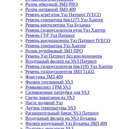
Ролик обводной ЗМЗ PRO
Ролик натяжной ЗМЗ 409
Ремень агрегатов Уаз Патриот IVECO
Ремень генератора 6рк1275 Уаз Хантер
Ремень вентилятора Уаз Буханка
Ремень гидроусилителя руля Уаз Хантер
Ремень ГУР Уаз Патриот
Ремень кондиционера Уаз Патриот IVECO
Ремень генератора Уаз Хантер
Ролик ручейковый ЗМЗ ПРО
Ремень Уаз Патриот без кондиционера
Воздушный фильтр на УАЗ Патриот
Ремень гидроусилителя 6рк1195 Уаз Хантер
Ремень гидроусилителя ЗМЗ 51432
Форсунка ЗМЗ 409
Фильтр топливный УАЗ
Ремкомплект ГРМ УАЗ
Силиконовые патрубки для УАЗ
Свечи зажигания на УАЗ
Насос водяной Уаз
Датчик температуры УАЗ
Расширительный бачок УАЗ Патриот
Воздушный фильтр на УАЗ Буханка
Фильтр воздушный Уаз Буханка ЗМЗ 409
Подушка двигателя УАЗ