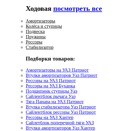
Ходовая
посмотреть все
Амортизаторы
Колёса и ступицы
Подвеска
Пружины
Рессоры
Стабилизатор
Подборки товаров:
Амортизаторы на УАЗ Патриот
Втулки амортизаторов Уаз Патриот
Рессоры на УАЗ Патриот
Рессоры на УАЗ Буханка
Подшипник ступицы Уаз
Сайлентблок рычага Уаз
Тяга Панара на УАЗ Патриот
Втулка стабилизатора Уаз Патриот
Сайлентблок рессоры Уаз Патриот
Рессоры на УАЗ Хантер
Сайлетблок поперечной тяги УАЗ
Втулки амортизаторов Уаз Хантер