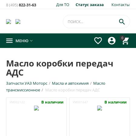
Для ТО
Статус заказа
Контакты
8 (495)
822-31-63

0




МЕНЮ

Масло коробки передач
АДС
Запчасти УАЗ Моторс
/
Масла и автохимия
/
Масло
трансмиссионное
/
Масло коробки передач АДС
В наличии
В наличии
УМ002122
УМ001647