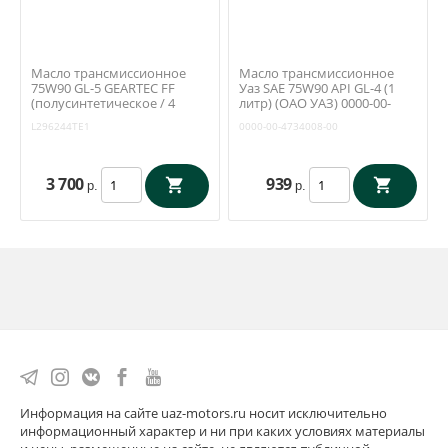
Масло трансмиссионное
Масло трансмиссионное
75W90 GL-5 GEARTEC FF
Уаз SAE 75W90 API GL-4 (1
(полусинтетическое / 4
литр) (ОАО УАЗ) 0000-00-
литра) Kixx L296244TE1
4734008-00
L296244TE1
0000-00-4734008-00
3 700
939
р.
р.
Информация на сайте uaz-motors.ru носит исключительно
информационный характер и ни при каких условиях материалы