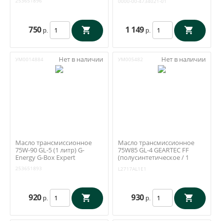
253651896
0000-00-4734021-01
750
1 149
р.
р.
Нет в наличии
Нет в наличии
УМ0014884
УМ005482
Масло трансмиссионное
Масло трансмиссионное
75W-90 GL-5 (1 литр) G-
75W85 GL-4 GEARTEC FF
Energy G-Box Expert
(полусинтетическое / 1
литр) Kixx L2717AL1E1
253651893
L2717AL1E1
920
930
р.
р.