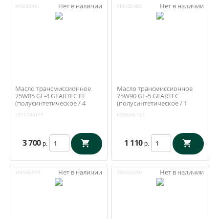
Нет в наличии
Нет в наличии
УМ005481
УМ005480
Масло трансмиссионное
Масло трансмиссионное
75W85 GL-4 GEARTEC FF
75W90 GL-5 GEARTEC
(полусинтетическое / 4
(полусинтетическое / 1
литра) Kixx L271744TE1
литр) Kixx L2962AL1E1
L271744TE1
L2962AL1E1
3 700
1 110
р.
р.
Нет в наличии
Нет в наличии
УМ005479
УМ004098