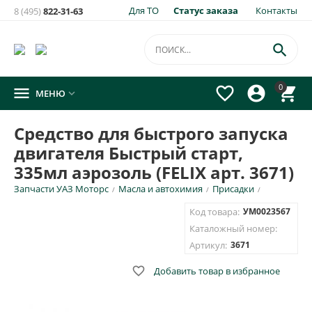
Для ТО
Статус заказа
Контакты
8 (495)
822-31-63
×
Уведомить о появлении на складе
товара:

Средство для быстрого запуска двигателя Быстрый старт,
0




МЕНЮ

335мл аэрозоль (FELIX арт. 3671)
Укажите e-mail и\или номер телефона для SMS уведомления.
Средство для быстрого запуска
двигателя Быстрый старт,
E-mail для уведомления письмом
335мл аэрозоль (FELIX арт. 3671)
Запчасти УАЗ Моторс
Масла и автохимия
Присадки
/
/
/
Номер телефона для SMS уведомления
Код товара:
УМ0023567
Каталожный номер:
Артикул:
3671

Добавить товар в избранное
ОТПРАВИТЬ