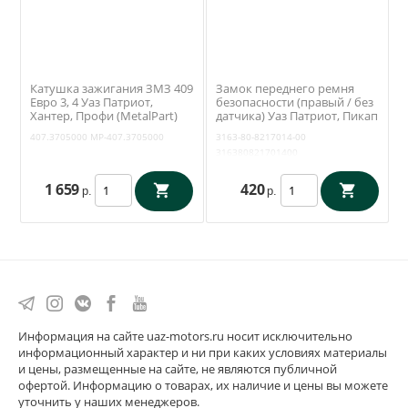
Катушка зажигания ЗМЗ 409
Замок переднего ремня
Евро 3, 4 Уаз Патриот,
безопасности (правый / без
Хантер, Профи (MetalPart)
датчика) Уаз Патриот, Пикап
МР-407.3705000
(СИБЕКО) 3163-80-8217014
407.3705000
MP-407.3705000
3163-80-8217014-00
316380821701400
1 659
420
р.
р.
Информация на сайте uaz-motors.ru носит исключительно
информационный характер и ни при каких условиях материалы
и цены, размещенные на сайте, не являются публичной
офертой. Информацию о товарах, их наличие и цены вы можете
уточнить у наших менеджеров.