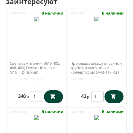
заинтересуют
В наличии
В наличии
УМ002155
УМ002859
Свеча зажигания (ЗМЗ 405,
Прокладка между впускной
406, 409) Denso Universal
трубой и выпускным
Q16TT (Япония)
коллектором УМЗ 417, 421
4052.3707010-10
ЗМЗ 402 (Антаресс /
4052.3707010-10
Q16TT
24-1008019
Ульяновск) 24-1008019
340
42
р.
р.
В наличии
В наличии
УМ0013835
УМ009080