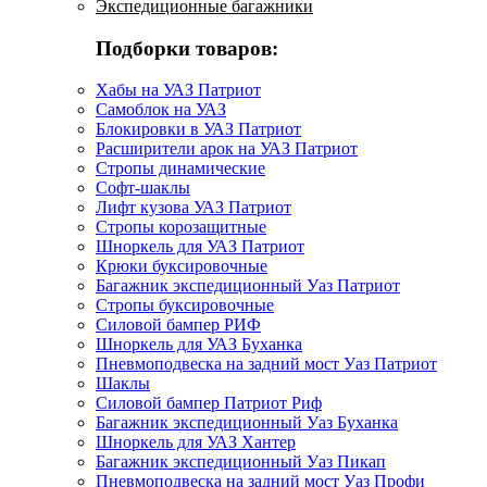
Экспедиционные багажники
Подборки товаров:
Хабы на УАЗ Патриот
Самоблок на УАЗ
Блокировки в УАЗ Патриот
Расширители арок на УАЗ Патриот
Стропы динамические
Софт-шаклы
Лифт кузова УАЗ Патриот
Стропы корозащитные
Шноркель для УАЗ Патриот
Крюки буксировочные
Багажник экспедиционный Уаз Патриот
Стропы буксировочные
Силовой бампер РИФ
Шноркель для УАЗ Буханка
Пневмоподвеска на задний мост Уаз Патриот
Шаклы
Силовой бампер Патриот Риф
Багажник экспедиционный Уаз Буханка
Шноркель для УАЗ Хантер
Багажник экспедиционный Уаз Пикап
Пневмоподвеска на задний мост Уаз Профи