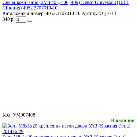
Свеча зажигания (ЗМЗ 405, 406, 409) Denso Universal Q16TT
(Япония) 4052.3707010-10
Каталожный номер:
4052.3707010-10
Артикул:
Q16TT
340
р.
Код:
УМ007408
В наличии
Болт М8х1х20 крепления петли двери УАЗ (Красная Этна)