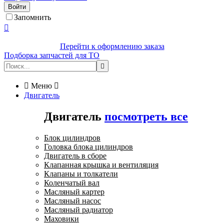
Войти
Запомнить

Перейти к оформлению заказа
Подборка запчастей для ТО


Меню

Двигатель
Двигатель
посмотреть все
Блок цилиндров
Головка блока цилиндров
Двигатель в сборе
Клапанная крышка и вентиляция
Клапаны и толкатели
Коленчатый вал
Масляный картер
Масляный насос
Масляный радиатор
Маховики