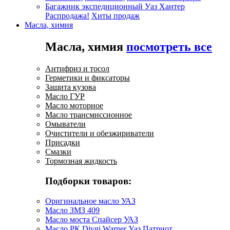
Багажник экспедиционный Уаз Хантер
Распродажа!
Хиты продаж
Масла, химия
Масла, химия
посмотреть все
Антифриз и тосол
Герметики и фиксаторы
Защита кузова
Масло ГУР
Масло моторное
Масло трансмиссионное
Омыватели
Очистители и обезжириватели
Присадки
Смазки
Тормозная жидкость
Подборки товаров:
Оригинальное масло УАЗ
Масло ЗМЗ 409
Масло моста Спайсер УАЗ
Масло РК Divgi Warner Уаз Патриот