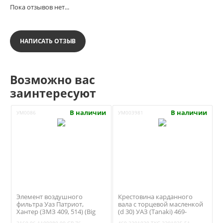
Пока отзывов нет...
НАПИСАТЬ ОТЗЫВ
Возможно вас
заинтересуют
В наличии
В наличии
УМ0086
УМ003981
Элемент воздушного
Крестовина карданного
фильтра Уаз Патриот,
вала с торцевой масленкой
Хантер (ЗМЗ 409, 514) (Big
(d 30) УАЗ (Tanaki) 469-
Filter GB-76) 3160-06-1109080
2201030