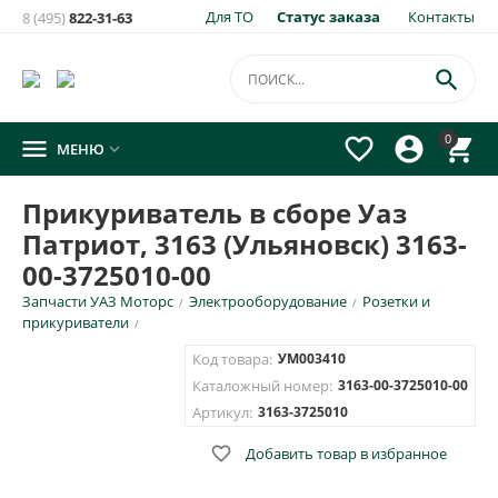
Для ТО
Статус заказа
Контакты
8 (495)
822-31-63

0




МЕНЮ

Прикуриватель в сборе Уаз
Патриот, 3163 (Ульяновск) 3163-
00-3725010-00
Запчасти УАЗ Моторс
Электрооборудование
Розетки и
/
/
прикуриватели
/
Код товара:
УМ003410
Каталожный номер:
3163-00-3725010-00
Артикул:
3163-3725010

Добавить товар в избранное