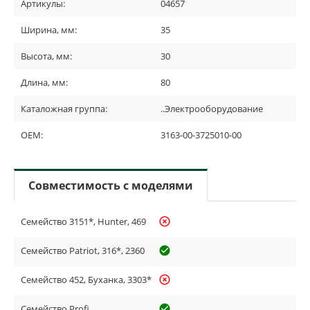
Артикулы:
04657
Ширина, мм:
35
Высота, мм:
30
Длина, мм:
80
Каталожная группа:
..Электрооборудование
OEM:
3163-00-3725010-00
Совместимость с моделями
Семейство 3151*, Hunter, 469
highlight_off
Семейство Patriot, 316*, 2360
check_circle_outline
Семейство 452, Буханка, 3303*
highlight_off
Семейство Profi
check_circle_outline