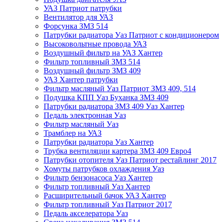
УАЗ Патриот патрубки
Вентилятор для УАЗ
Форсунка ЗМЗ 514
Патрубки радиатора Уаз Патриот с кондиционером
Высоковольтные провода УАЗ
Воздушный фильтр на УАЗ Хантер
Фильтр топливный ЗМЗ 514
Воздушный фильтр ЗМЗ 409
УАЗ Хантер патрубки
Фильтр масляный Уаз Патриот ЗМЗ 409, 514
Подушка КПП Уаз Буханка ЗМЗ 409
Патрубки радиатора ЗМЗ 409 Уаз Хантер
Педаль электронная Уаз
Фильтр масляный Уаз
Трамблер на УАЗ
Патрубки радиатора Уаз Хантер
Трубка вентиляции картера ЗМЗ 409 Евро4
Патрубки отопителя Уаз Патриот рестайлинг 2017
Хомуты патрубков охлаждения Уаз
Фильтр бензонасоса Уаз Хантер
Фильтр топливный Уаз Хантер
Расширительный бачок УАЗ Хантер
Фильтр топливный Уаз Патриот 2017
Педаль акселератора Уаз