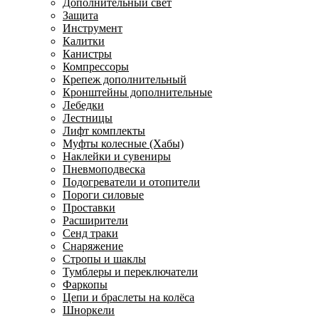
Дополнительный свет
Защита
Инструмент
Калитки
Канистры
Компрессоры
Крепеж дополнительный
Кронштейны дополнительные
Лебедки
Лестницы
Лифт комплекты
Муфты колесные (Хабы)
Наклейки и сувениры
Пневмоподвеска
Подогреватели и отопители
Пороги силовые
Проставки
Расширители
Сенд траки
Снаряжение
Стропы и шаклы
Тумблеры и переключатели
Фаркопы
Цепи и браслеты на колёса
Шноркели