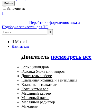
Войти
Запомнить

Перейти к оформлению заказа
Подборка запчастей для ТО


Меню

Двигатель
Двигатель
посмотреть все
Блок цилиндров
Головка блока цилиндров
Двигатель в сборе
Клапанная крышка и вентиляция
Клапаны и толкатели
Коленчатый вал
Масляный картер
Масляный насос
Масляный радиатор
Маховики