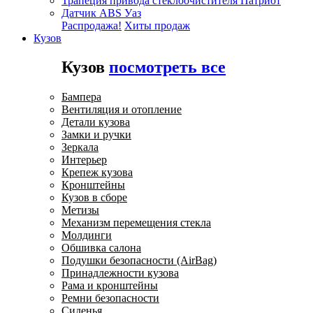
Трапеция привода стеклоочистителя Патриот
Датчик ABS Уаз
Распродажа!
Хиты продаж
Кузов
Кузов
посмотреть все
Бампера
Вентиляция и отопление
Детали кузова
Замки и ручки
Зеркала
Интерьер
Крепеж кузова
Кронштейны
Кузов в сборе
Метизы
Механизм перемещения стекла
Молдинги
Обшивка салона
Подушки безопасности (AirBag)
Принадлежности кузова
Рама и кронштейны
Ремни безопасности
Сиденья