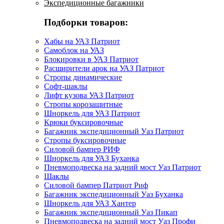
Экспедиционные багажники
Подборки товаров:
Хабы на УАЗ Патриот
Самоблок на УАЗ
Блокировки в УАЗ Патриот
Расширители арок на УАЗ Патриот
Стропы динамические
Софт-шаклы
Лифт кузова УАЗ Патриот
Стропы корозащитные
Шноркель для УАЗ Патриот
Крюки буксировочные
Багажник экспедиционный Уаз Патриот
Стропы буксировочные
Силовой бампер РИФ
Шноркель для УАЗ Буханка
Пневмоподвеска на задний мост Уаз Патриот
Шаклы
Силовой бампер Патриот Риф
Багажник экспедиционный Уаз Буханка
Шноркель для УАЗ Хантер
Багажник экспедиционный Уаз Пикап
Пневмоподвеска на задний мост Уаз Профи