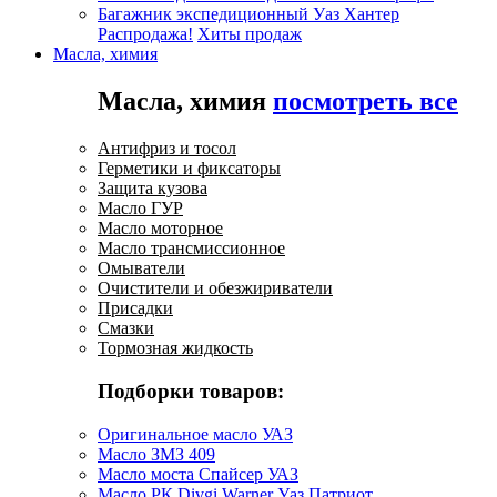
Багажник экспедиционный Уаз Хантер
Распродажа!
Хиты продаж
Масла, химия
Масла, химия
посмотреть все
Антифриз и тосол
Герметики и фиксаторы
Защита кузова
Масло ГУР
Масло моторное
Масло трансмиссионное
Омыватели
Очистители и обезжириватели
Присадки
Смазки
Тормозная жидкость
Подборки товаров:
Оригинальное масло УАЗ
Масло ЗМЗ 409
Масло моста Спайсер УАЗ
Масло РК Divgi Warner Уаз Патриот