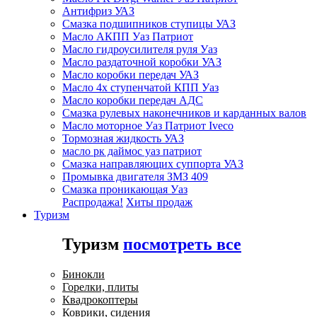
Антифриз УАЗ
Смазка подшипников ступицы УАЗ
Масло АКПП Уаз Патриот
Масло гидроусилителя руля Уаз
Масло раздаточной коробки УАЗ
Масло коробки передач УАЗ
Масло 4х ступенчатой КПП Уаз
Масло коробки передач АДС
Смазка рулевых наконечников и карданных валов
Масло моторное Уаз Патриот Iveco
Тормозная жидкость УАЗ
масло рк даймос уаз патриот
Смазка направляющих суппорта УАЗ
Промывка двигателя ЗМЗ 409
Смазка проникающая Уаз
Распродажа!
Хиты продаж
Туризм
Туризм
посмотреть все
Бинокли
Горелки, плиты
Квадрокоптеры
Коврики, сидения