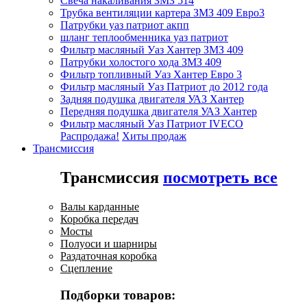
Свеча накаливания ЗМЗ 514
Трубка вентиляции картера ЗМЗ 409 Евро3
Патрубки уаз патриот акпп
шланг теплообменника уаз патриот
Фильтр масляный Уаз Хантер ЗМЗ 409
Патрубки холостого хода ЗМЗ 409
Фильтр топливный Уаз Хантер Евро 3
Фильтр масляный Уаз Патриот до 2012 года
Задняя подушка двигателя УАЗ Хантер
Передняя подушка двигателя УАЗ Хантер
Фильтр масляный Уаз Патриот IVECO
Распродажа!
Хиты продаж
Трансмиссия
Трансмиссия
посмотреть все
Валы карданные
Коробка передач
Мосты
Полуоси и шарниры
Раздаточная коробка
Сцепление
Подборки товаров: