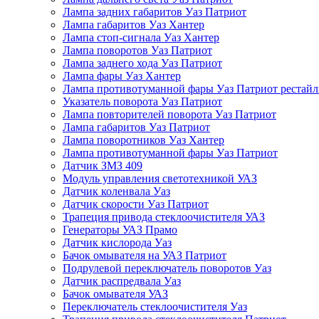
Лампа задних габаритов Уаз Патриот
Лампа габаритов Уаз Хантер
Лампа стоп-сигнала Уаз Хантер
Лампа поворотов Уаз Патриот
Лампа заднего хода Уаз Патриот
Лампа фары Уаз Хантер
Лампа противотуманной фары Уаз Патриот рестай
Указатель поворота Уаз Патриот
Лампа повторителей поворота Уаз Патриот
Лампа габаритов Уаз Патриот
Лампа поворотников Уаз Хантер
Лампа противотуманной фары Уаз Патриот
Датчик ЗМЗ 409
Модуль управления светотехникой УАЗ
Датчик коленвала Уаз
Датчик скорости Уаз Патриот
Трапеция привода стеклоочистителя УАЗ
Генераторы УАЗ Прамо
Датчик кислорода Уаз
Бачок омывателя на УАЗ Патриот
Подрулевой переключатель поворотов Уаз
Датчик распредвала Уаз
Бачок омывателя УАЗ
Переключатель стеклоочистителя Уаз