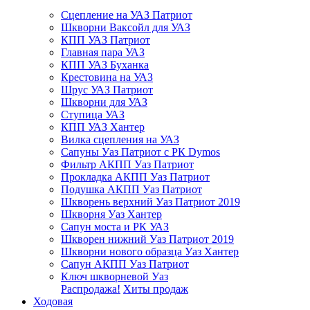
Сцепление на УАЗ Патриот
Шкворни Ваксойл для УАЗ
КПП УАЗ Патриот
Главная пара УАЗ
КПП УАЗ Буханка
Крестовина на УАЗ
Шрус УАЗ Патриот
Шкворни для УАЗ
Ступица УАЗ
КПП УАЗ Хантер
Вилка сцепления на УАЗ
Сапуны Уаз Патриот с РК Dymos
Фильтр АКПП Уаз Патриот
Прокладка АКПП Уаз Патриот
Подушка АКПП Уаз Патриот
Шкворень верхний Уаз Патриот 2019
Шкворня Уаз Хантер
Сапун моста и РК УАЗ
Шкворен нижний Уаз Патриот 2019
Шкворни нового образца Уаз Хантер
Сапун АКПП Уаз Патриот
Ключ шкворневой Уаз
Распродажа!
Хиты продаж
Ходовая