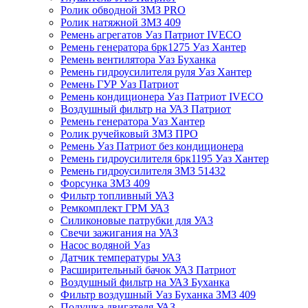
Ролик обводной ЗМЗ PRO
Ролик натяжной ЗМЗ 409
Ремень агрегатов Уаз Патриот IVECO
Ремень генератора 6рк1275 Уаз Хантер
Ремень вентилятора Уаз Буханка
Ремень гидроусилителя руля Уаз Хантер
Ремень ГУР Уаз Патриот
Ремень кондиционера Уаз Патриот IVECO
Воздушный фильтр на УАЗ Патриот
Ремень генератора Уаз Хантер
Ролик ручейковый ЗМЗ ПРО
Ремень Уаз Патриот без кондиционера
Ремень гидроусилителя 6рк1195 Уаз Хантер
Ремень гидроусилителя ЗМЗ 51432
Форсунка ЗМЗ 409
Фильтр топливный УАЗ
Ремкомплект ГРМ УАЗ
Силиконовые патрубки для УАЗ
Свечи зажигания на УАЗ
Насос водяной Уаз
Датчик температуры УАЗ
Расширительный бачок УАЗ Патриот
Воздушный фильтр на УАЗ Буханка
Фильтр воздушный Уаз Буханка ЗМЗ 409
Подушка двигателя УАЗ