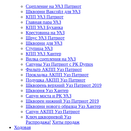
Сцепление на УАЗ Патриот
Шкворни Ваксойл для УАЗ
КПП УАЗ Патриот
Главная пара УАЗ
КПП УАЗ Буханка
Крестовина на УАЗ
Шрус УАЗ Патриот
Шкворни для УАЗ
Ступица УАЗ
КПП УАЗ Хантер
Вилка сцепления на УАЗ
Сапуны Уаз Патриот с РК Dymos
Фильтр АКПП Уаз Патриот
Прокладка АКПП Уаз Патриот
Подушка АКПП Уаз Патриот
Шкворень верхний Уаз Патриот 2019
Шкворня Уаз Хантер
Сапун моста и РК УАЗ
Шкворен нижний Уаз Патриот 2019
Шкворни нового образца Уаз Хантер
Сапун АКПП Уаз Патриот
Ключ шкворневой Уаз
Распродажа!
Хиты продаж
Ходовая