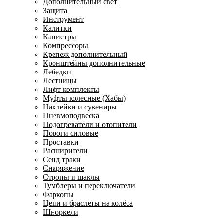
Дополнительный свет
Защита
Инструмент
Калитки
Канистры
Компрессоры
Крепеж дополнительный
Кронштейны дополнительные
Лебедки
Лестницы
Лифт комплекты
Муфты колесные (Хабы)
Наклейки и сувениры
Пневмоподвеска
Подогреватели и отопители
Пороги силовые
Проставки
Расширители
Сенд траки
Снаряжение
Стропы и шаклы
Тумблеры и переключатели
Фаркопы
Цепи и браслеты на колёса
Шноркели