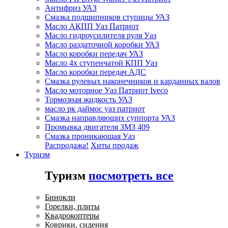
Антифриз УАЗ
Смазка подшипников ступицы УАЗ
Масло АКПП Уаз Патриот
Масло гидроусилителя руля Уаз
Масло раздаточной коробки УАЗ
Масло коробки передач УАЗ
Масло 4х ступенчатой КПП Уаз
Масло коробки передач АДС
Смазка рулевых наконечников и карданных валов
Масло моторное Уаз Патриот Iveco
Тормозная жидкость УАЗ
масло рк даймос уаз патриот
Смазка направляющих суппорта УАЗ
Промывка двигателя ЗМЗ 409
Смазка проникающая Уаз
Распродажа!
Хиты продаж
Туризм
Туризм
посмотреть все
Бинокли
Горелки, плиты
Квадрокоптеры
Коврики, сидения