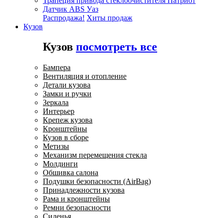
Трапеция привода стеклоочистителя Патриот
Датчик ABS Уаз
Распродажа!
Хиты продаж
Кузов
Кузов
посмотреть все
Бампера
Вентиляция и отопление
Детали кузова
Замки и ручки
Зеркала
Интерьер
Крепеж кузова
Кронштейны
Кузов в сборе
Метизы
Механизм перемещения стекла
Молдинги
Обшивка салона
Подушки безопасности (AirBag)
Принадлежности кузова
Рама и кронштейны
Ремни безопасности
Сиденья