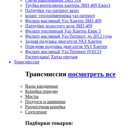
Свеча накаливания ЗМЗ 514
Трубка вентиляции картера ЗМЗ 409 Евро3
Патрубки уаз патриот акпп
шланг теплообменника уаз патриот
Фильтр масляный Уаз Хантер ЗМЗ 409
Патрубки холостого хода ЗМЗ 409
Фильтр топливный Уаз Хантер Евро 3
Фильтр масляный Уаз Патриот до 2012 года
Задняя подушка двигателя УАЗ Хантер
Передняя подушка двигателя УАЗ Хантер
Фильтр масляный Уаз Патриот IVECO
Распродажа!
Хиты продаж
Трансмиссия
Трансмиссия
посмотреть все
Валы карданные
Коробка передач
Мосты
Полуоси и шарниры
Раздаточная коробка
Сцепление
Подборки товаров: