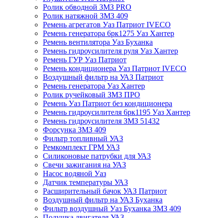
Ролик обводной ЗМЗ PRO
Ролик натяжной ЗМЗ 409
Ремень агрегатов Уаз Патриот IVECO
Ремень генератора 6рк1275 Уаз Хантер
Ремень вентилятора Уаз Буханка
Ремень гидроусилителя руля Уаз Хантер
Ремень ГУР Уаз Патриот
Ремень кондиционера Уаз Патриот IVECO
Воздушный фильтр на УАЗ Патриот
Ремень генератора Уаз Хантер
Ролик ручейковый ЗМЗ ПРО
Ремень Уаз Патриот без кондиционера
Ремень гидроусилителя 6рк1195 Уаз Хантер
Ремень гидроусилителя ЗМЗ 51432
Форсунка ЗМЗ 409
Фильтр топливный УАЗ
Ремкомплект ГРМ УАЗ
Силиконовые патрубки для УАЗ
Свечи зажигания на УАЗ
Насос водяной Уаз
Датчик температуры УАЗ
Расширительный бачок УАЗ Патриот
Воздушный фильтр на УАЗ Буханка
Фильтр воздушный Уаз Буханка ЗМЗ 409
Подушка двигателя УАЗ