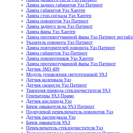
Лампа задних габаритов Уаз Патриот
Лампа габаритов Уаз Хантер
Лампа стоп-сигнала Уаз Хантер
Лампа поворотов Уаз Патриот
Лампа заднего хода Уаз Патриот
Лампа фары Уаз Хантер
Лампа противотуманной фары Уаз Патриот рестай
Указатель поворота Уаз Патриот
Лампа повторителей поворота Уаз Патриот
Лампа габаритов Уаз Патриот
Лампа поворотников Уаз Хантер
Лампа противотуманной фары Уаз Патриот
Датчик ЗМЗ 409
Модуль управления светотехникой УАЗ
Датчик коленвала Уаз
Датчик скорости Уаз Патриот
Трапеция привода стеклоочистителя УАЗ
Генераторы УАЗ Прамо
Датчик кислорода Уаз
Бачок омывателя на УАЗ Патриот
Подрулевой переключатель поворотов Уаз
Датчик распредвала Уаз
Бачок омывателя УАЗ
Переключатель стеклоочистителя Уаз