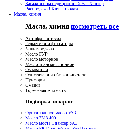
Багажник экспедиционный Уаз Хантер
Распродажа!
Хиты продаж
Масла, химия
Масла, химия
посмотреть все
Антифриз и тосол
Герметики и фиксаторы
Защита кузова
Масло ГУР
Масло моторное
Масло трансмиссионное
Омыватели
Очистители и обезжириватели
Присадки
Смазки
Тормозная жидкость
Подборки товаров:
Оригинальное масло УАЗ
Масло ЗМЗ 409
Масло моста Спайсер УАЗ
Масло РК Divgi Warner Уаз Патриот