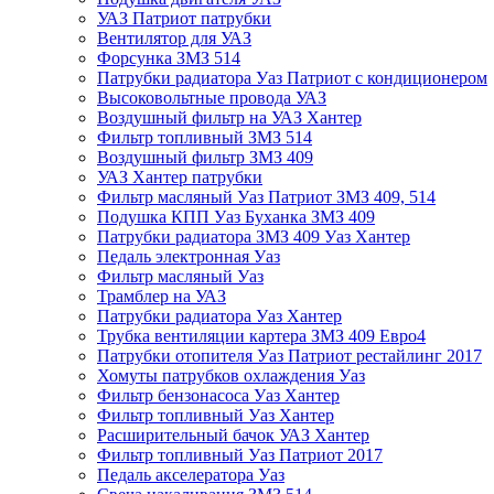
УАЗ Патриот патрубки
Вентилятор для УАЗ
Форсунка ЗМЗ 514
Патрубки радиатора Уаз Патриот с кондиционером
Высоковольтные провода УАЗ
Воздушный фильтр на УАЗ Хантер
Фильтр топливный ЗМЗ 514
Воздушный фильтр ЗМЗ 409
УАЗ Хантер патрубки
Фильтр масляный Уаз Патриот ЗМЗ 409, 514
Подушка КПП Уаз Буханка ЗМЗ 409
Патрубки радиатора ЗМЗ 409 Уаз Хантер
Педаль электронная Уаз
Фильтр масляный Уаз
Трамблер на УАЗ
Патрубки радиатора Уаз Хантер
Трубка вентиляции картера ЗМЗ 409 Евро4
Патрубки отопителя Уаз Патриот рестайлинг 2017
Хомуты патрубков охлаждения Уаз
Фильтр бензонасоса Уаз Хантер
Фильтр топливный Уаз Хантер
Расширительный бачок УАЗ Хантер
Фильтр топливный Уаз Патриот 2017
Педаль акселератора Уаз