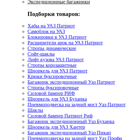
Экспедиционные багажники
Подборки товаров:
Хабы на УАЗ Патриот
Самоблок на УАЗ
Блокировки в УАЗ Патриот
Расширители арок на УАЗ Патриот
Стропы динамические
Софт-шаклы
Лифт кузова УАЗ Патриот
Стропы корозащитные
Шноркель для УАЗ Патриот
Крюки буксировочные
Багажник экспедиционный Уаз Патриот
Стропы буксировочные
Силовой бампер РИФ
Шноркель для УАЗ Буханка
Пневмоподвеска на задний мост Уаз Патриот
Шаклы
Силовой бампер Патриот Риф
Багажник экспедиционный Уаз Буханка
Шноркель для УАЗ Хантер
Багажник экспедиционный Уаз Пикап
Пневмоподвеска на задний мост Уаз Профи