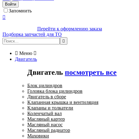
Войти
Запомнить

Перейти к оформлению заказа
Подборка запчастей для ТО


Меню

Двигатель
Двигатель
посмотреть все
Блок цилиндров
Головка блока цилиндров
Двигатель в сборе
Клапанная крышка и вентиляция
Клапаны и толкатели
Коленчатый вал
Масляный картер
Масляный насос
Масляный радиатор
Маховики