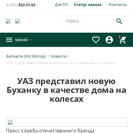
Для ТО
Статус заказа
Контакты
8 (495)
822-31-63

0




МЕНЮ

Запчасти УАЗ Моторс
/
Новости
/
УАЗ представил новую Буханку в качестве дома на колесах
УАЗ представил новую
Буханку в качестве дома на
колесах
Пресс-служба отечественного бренда