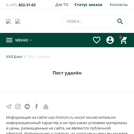
Для ТО
Статус заказа
Контакты
8 (495)
822-31-63

0




МЕНЮ

УАЗ.Блог
/
Пост удалён
Пост удалён
Информация на сайте uaz-motors.ru носит исключительно
информационный характер и ни при каких условиях материалы
и цены, размещенные на сайте, не являются публичной
офертой. Информацию о товарах, их наличие и цены вы можете