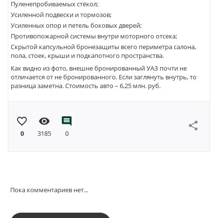
Пуленепробиваемых стёкол;
Усиленной подвески и тормозов;
Усиленных опор и петель боковых дверей;
Противопожарной системы внутри моторного отсека;
Скрытой капсульной бронезащиты всего периметра салона,
пола, стоек, крыши и подкапотного пространства.
Как видно из фото, внешне бронированный УАЗ почти не
отличается от не бронированного. Если заглянуть внутрь, то
разница заметна. Стоимость авто – 6,25 млн. руб.
favorite_border
visibility
comment
share
0
3185
0
Пока комментариев нет...