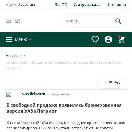
Для ТО
Статус заказа
Контакты
8 (495)
822-31-63

0




МЕНЮ

УАЗ.Блог
/
В свободной продаже появилась бронированная версия УАЗа
Патриот
← НАЗАД
Vasilich2020
3 года назад
В свободной продаже появилась бронированная
версия УАЗа Патриот
Как сообщает сайт «За рулём», в последнее время на некоторых
специализированных сайтах стали встречаться не совсем