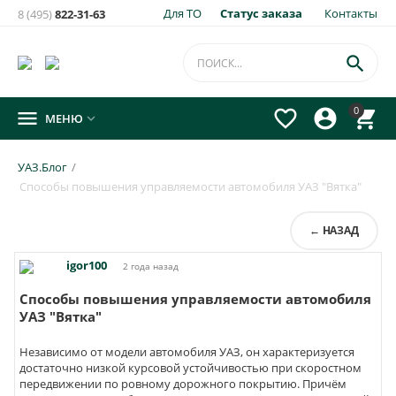
Для ТО
Статус заказа
Контакты
8 (495)
822-31-63

0




МЕНЮ

УАЗ.Блог
/
Способы повышения управляемости автомобиля УАЗ "Вятка"
← НАЗАД
igor100
2 года назад
Способы повышения управляемости автомобиля
УАЗ "Вятка"
Независимо от модели автомобиля УАЗ, он характеризуется
достаточно низкой курсовой устойчивостью при скоростном
передвижении по ровному дорожного покрытию. Причём