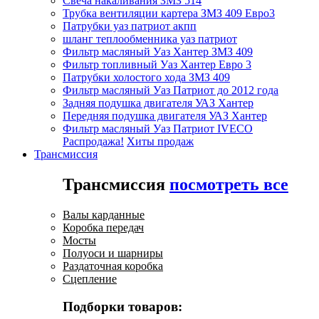
Свеча накаливания ЗМЗ 514
Трубка вентиляции картера ЗМЗ 409 Евро3
Патрубки уаз патриот акпп
шланг теплообменника уаз патриот
Фильтр масляный Уаз Хантер ЗМЗ 409
Фильтр топливный Уаз Хантер Евро 3
Патрубки холостого хода ЗМЗ 409
Фильтр масляный Уаз Патриот до 2012 года
Задняя подушка двигателя УАЗ Хантер
Передняя подушка двигателя УАЗ Хантер
Фильтр масляный Уаз Патриот IVECO
Распродажа!
Хиты продаж
Трансмиссия
Трансмиссия
посмотреть все
Валы карданные
Коробка передач
Мосты
Полуоси и шарниры
Раздаточная коробка
Сцепление
Подборки товаров: