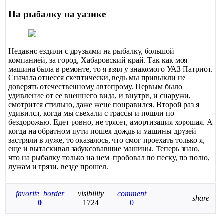
На рыбалку на уазике
Недавно ездили с друзьями на рыбалку, большой
компанией, за город, Хабаровский край. Так как моя
машина была в ремонте, то я взял у знакомого УАЗ Патриот.
Сначала отнесся скептически, ведь мы привыкли не
доверять отечественному автопрому. Первым было
удивление от ее внешнего вида, и внутри, и снаружи,
смотрится стильно, даже жене понравился. Второй раз я
удивился, когда мы съехали с трассы и пошли по
бездорожью. Едет ровно, не трясет, амортизация хорошая. А
когда на обратном пути пошел дождь и машины друзей
застряли в луже, то оказалось, что смог проехать только я,
еще и вытаскивал забуксовавшие машины. Теперь знаю,
что на рыбалку только на нем, пробовал по песку, по полю,
лужам и грязи, везде прошел.
favorite_border
visibility
comment
share
0
1724
0