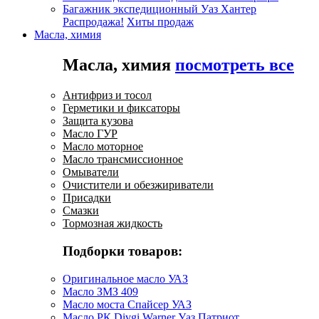
Багажник экспедиционный Уаз Хантер
Распродажа!
Хиты продаж
Масла, химия
Масла, химия
посмотреть все
Антифриз и тосол
Герметики и фиксаторы
Защита кузова
Масло ГУР
Масло моторное
Масло трансмиссионное
Омыватели
Очистители и обезжириватели
Присадки
Смазки
Тормозная жидкость
Подборки товаров:
Оригинальное масло УАЗ
Масло ЗМЗ 409
Масло моста Спайсер УАЗ
Масло РК Divgi Warner Уаз Патриот