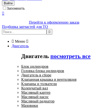
Войти
Запомнить

Перейти к оформлению заказа
Подборка запчастей для ТО


Меню

Двигатель
Двигатель
посмотреть все
Блок цилиндров
Головка блока цилиндров
Двигатель в сборе
Клапанная крышка и вентиляция
Клапаны и толкатели
Коленчатый вал
Масляный картер
Масляный насос
Масляный радиатор
Маховики