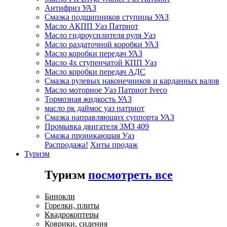
Антифриз УАЗ
Смазка подшипников ступицы УАЗ
Масло АКПП Уаз Патриот
Масло гидроусилителя руля Уаз
Масло раздаточной коробки УАЗ
Масло коробки передач УАЗ
Масло 4х ступенчатой КПП Уаз
Масло коробки передач АДС
Смазка рулевых наконечников и карданных валов
Масло моторное Уаз Патриот Iveco
Тормозная жидкость УАЗ
масло рк даймос уаз патриот
Смазка направляющих суппорта УАЗ
Промывка двигателя ЗМЗ 409
Смазка проникающая Уаз
Распродажа!
Хиты продаж
Туризм
Туризм
посмотреть все
Бинокли
Горелки, плиты
Квадрокоптеры
Коврики, сидения