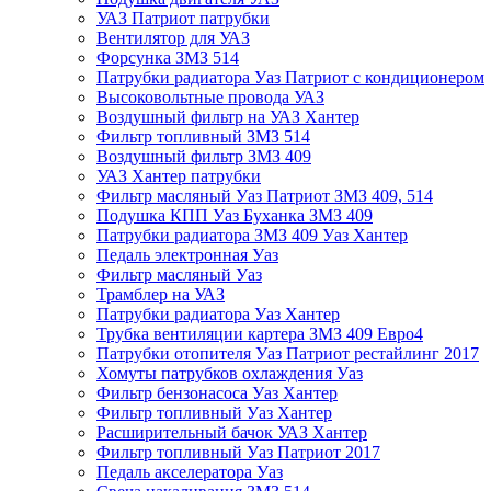
УАЗ Патриот патрубки
Вентилятор для УАЗ
Форсунка ЗМЗ 514
Патрубки радиатора Уаз Патриот с кондиционером
Высоковольтные провода УАЗ
Воздушный фильтр на УАЗ Хантер
Фильтр топливный ЗМЗ 514
Воздушный фильтр ЗМЗ 409
УАЗ Хантер патрубки
Фильтр масляный Уаз Патриот ЗМЗ 409, 514
Подушка КПП Уаз Буханка ЗМЗ 409
Патрубки радиатора ЗМЗ 409 Уаз Хантер
Педаль электронная Уаз
Фильтр масляный Уаз
Трамблер на УАЗ
Патрубки радиатора Уаз Хантер
Трубка вентиляции картера ЗМЗ 409 Евро4
Патрубки отопителя Уаз Патриот рестайлинг 2017
Хомуты патрубков охлаждения Уаз
Фильтр бензонасоса Уаз Хантер
Фильтр топливный Уаз Хантер
Расширительный бачок УАЗ Хантер
Фильтр топливный Уаз Патриот 2017
Педаль акселератора Уаз