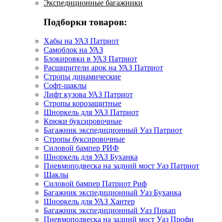
Экспедиционные багажники
Подборки товаров:
Хабы на УАЗ Патриот
Самоблок на УАЗ
Блокировки в УАЗ Патриот
Расширители арок на УАЗ Патриот
Стропы динамические
Софт-шаклы
Лифт кузова УАЗ Патриот
Стропы корозащитные
Шноркель для УАЗ Патриот
Крюки буксировочные
Багажник экспедиционный Уаз Патриот
Стропы буксировочные
Силовой бампер РИФ
Шноркель для УАЗ Буханка
Пневмоподвеска на задний мост Уаз Патриот
Шаклы
Силовой бампер Патриот Риф
Багажник экспедиционный Уаз Буханка
Шноркель для УАЗ Хантер
Багажник экспедиционный Уаз Пикап
Пневмоподвеска на задний мост Уаз Профи