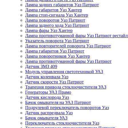
Лампа задних габаритов Уаз Патриот
Лампа габаритов Уаз Хантер
Лампа стоп-сигнала Уаз Хантер
Лампа поворотов Уаз Патриот
Лампа заднего хода Уаз Патриот
Лампа фары Уаз Хантер
Лампа противотуманной фары Уаз Патриот рестай
Указатель поворота Уаз Патриот
Лампа повторителей поворота Уаз Патриот
Лампа габаритов Уаз Патриот
Лампа поворотников Уаз Хантер
Лампа противотуманной фары Уаз Патриот
Датчик ЗМЗ 409
Модуль управления светотехникой УАЗ
Датчик коленвала Уаз
Датчик скорости Уаз Патриот
Трапеция привода стеклоочистителя УАЗ
Генераторы УАЗ Прамо
Датчик кислорода Уаз
Бачок омывателя на УАЗ Патриот
Подрулевой переключатель поворотов Уаз
Датчик распредвала Уаз
Бачок омывателя УАЗ
Переключатель стеклоочистителя Уаз