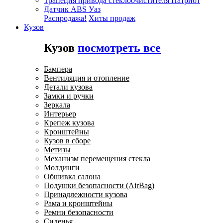
Трапеция привода стеклоочистителя Патриот
Датчик ABS Уаз
Распродажа!
Хиты продаж
Кузов
Кузов
посмотреть все
Бампера
Вентиляция и отопление
Детали кузова
Замки и ручки
Зеркала
Интерьер
Крепеж кузова
Кронштейны
Кузов в сборе
Метизы
Механизм перемещения стекла
Молдинги
Обшивка салона
Подушки безопасности (AirBag)
Принадлежности кузова
Рама и кронштейны
Ремни безопасности
Сиденья