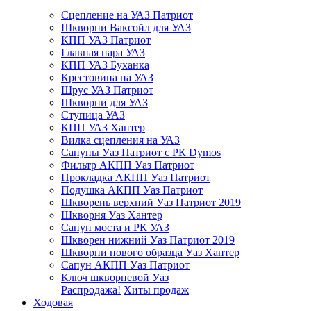
Сцепление на УАЗ Патриот
Шкворни Ваксойл для УАЗ
КПП УАЗ Патриот
Главная пара УАЗ
КПП УАЗ Буханка
Крестовина на УАЗ
Шрус УАЗ Патриот
Шкворни для УАЗ
Ступица УАЗ
КПП УАЗ Хантер
Вилка сцепления на УАЗ
Сапуны Уаз Патриот с РК Dymos
Фильтр АКПП Уаз Патриот
Прокладка АКПП Уаз Патриот
Подушка АКПП Уаз Патриот
Шкворень верхний Уаз Патриот 2019
Шкворня Уаз Хантер
Сапун моста и РК УАЗ
Шкворен нижний Уаз Патриот 2019
Шкворни нового образца Уаз Хантер
Сапун АКПП Уаз Патриот
Ключ шкворневой Уаз
Распродажа!
Хиты продаж
Ходовая