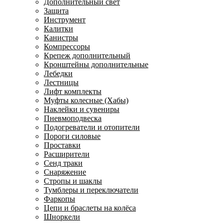
Дополнительный свет
Защита
Инструмент
Калитки
Канистры
Компрессоры
Крепеж дополнительный
Кронштейны дополнительные
Лебедки
Лестницы
Лифт комплекты
Муфты колесные (Хабы)
Наклейки и сувениры
Пневмоподвеска
Подогреватели и отопители
Пороги силовые
Проставки
Расширители
Сенд траки
Снаряжение
Стропы и шаклы
Тумблеры и переключатели
Фаркопы
Цепи и браслеты на колёса
Шноркели