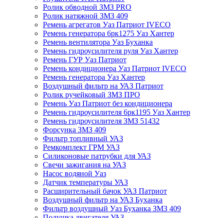
Ролик обводной ЗМЗ PRO
Ролик натяжной ЗМЗ 409
Ремень агрегатов Уаз Патриот IVECO
Ремень генератора 6рк1275 Уаз Хантер
Ремень вентилятора Уаз Буханка
Ремень гидроусилителя руля Уаз Хантер
Ремень ГУР Уаз Патриот
Ремень кондиционера Уаз Патриот IVECO
Ремень генератора Уаз Хантер
Воздушный фильтр на УАЗ Патриот
Ролик ручейковый ЗМЗ ПРО
Ремень Уаз Патриот без кондиционера
Ремень гидроусилителя 6рк1195 Уаз Хантер
Ремень гидроусилителя ЗМЗ 51432
Форсунка ЗМЗ 409
Фильтр топливный УАЗ
Ремкомплект ГРМ УАЗ
Силиконовые патрубки для УАЗ
Свечи зажигания на УАЗ
Насос водяной Уаз
Датчик температуры УАЗ
Расширительный бачок УАЗ Патриот
Воздушный фильтр на УАЗ Буханка
Фильтр воздушный Уаз Буханка ЗМЗ 409
Подушка двигателя УАЗ