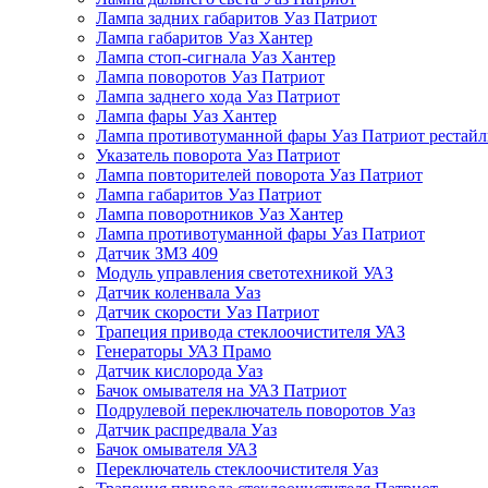
Лампа задних габаритов Уаз Патриот
Лампа габаритов Уаз Хантер
Лампа стоп-сигнала Уаз Хантер
Лампа поворотов Уаз Патриот
Лампа заднего хода Уаз Патриот
Лампа фары Уаз Хантер
Лампа противотуманной фары Уаз Патриот рестай
Указатель поворота Уаз Патриот
Лампа повторителей поворота Уаз Патриот
Лампа габаритов Уаз Патриот
Лампа поворотников Уаз Хантер
Лампа противотуманной фары Уаз Патриот
Датчик ЗМЗ 409
Модуль управления светотехникой УАЗ
Датчик коленвала Уаз
Датчик скорости Уаз Патриот
Трапеция привода стеклоочистителя УАЗ
Генераторы УАЗ Прамо
Датчик кислорода Уаз
Бачок омывателя на УАЗ Патриот
Подрулевой переключатель поворотов Уаз
Датчик распредвала Уаз
Бачок омывателя УАЗ
Переключатель стеклоочистителя Уаз