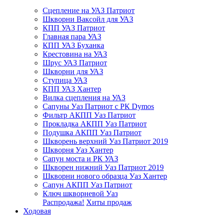
Сцепление на УАЗ Патриот
Шкворни Ваксойл для УАЗ
КПП УАЗ Патриот
Главная пара УАЗ
КПП УАЗ Буханка
Крестовина на УАЗ
Шрус УАЗ Патриот
Шкворни для УАЗ
Ступица УАЗ
КПП УАЗ Хантер
Вилка сцепления на УАЗ
Сапуны Уаз Патриот с РК Dymos
Фильтр АКПП Уаз Патриот
Прокладка АКПП Уаз Патриот
Подушка АКПП Уаз Патриот
Шкворень верхний Уаз Патриот 2019
Шкворня Уаз Хантер
Сапун моста и РК УАЗ
Шкворен нижний Уаз Патриот 2019
Шкворни нового образца Уаз Хантер
Сапун АКПП Уаз Патриот
Ключ шкворневой Уаз
Распродажа!
Хиты продаж
Ходовая