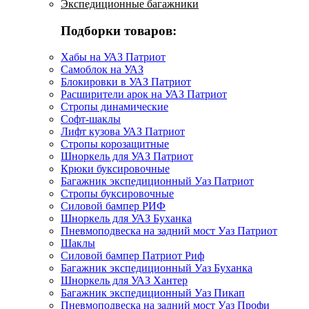
Экспедиционные багажники
Подборки товаров:
Хабы на УАЗ Патриот
Самоблок на УАЗ
Блокировки в УАЗ Патриот
Расширители арок на УАЗ Патриот
Стропы динамические
Софт-шаклы
Лифт кузова УАЗ Патриот
Стропы корозащитные
Шноркель для УАЗ Патриот
Крюки буксировочные
Багажник экспедиционный Уаз Патриот
Стропы буксировочные
Силовой бампер РИФ
Шноркель для УАЗ Буханка
Пневмоподвеска на задний мост Уаз Патриот
Шаклы
Силовой бампер Патриот Риф
Багажник экспедиционный Уаз Буханка
Шноркель для УАЗ Хантер
Багажник экспедиционный Уаз Пикап
Пневмоподвеска на задний мост Уаз Профи