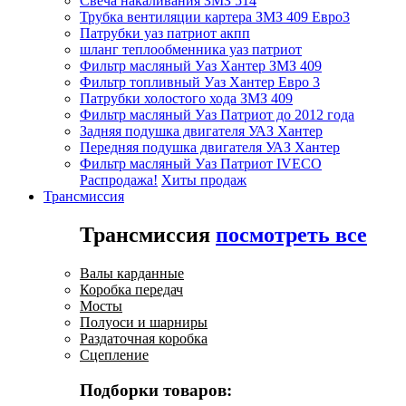
Свеча накаливания ЗМЗ 514
Трубка вентиляции картера ЗМЗ 409 Евро3
Патрубки уаз патриот акпп
шланг теплообменника уаз патриот
Фильтр масляный Уаз Хантер ЗМЗ 409
Фильтр топливный Уаз Хантер Евро 3
Патрубки холостого хода ЗМЗ 409
Фильтр масляный Уаз Патриот до 2012 года
Задняя подушка двигателя УАЗ Хантер
Передняя подушка двигателя УАЗ Хантер
Фильтр масляный Уаз Патриот IVECO
Распродажа!
Хиты продаж
Трансмиссия
Трансмиссия
посмотреть все
Валы карданные
Коробка передач
Мосты
Полуоси и шарниры
Раздаточная коробка
Сцепление
Подборки товаров: