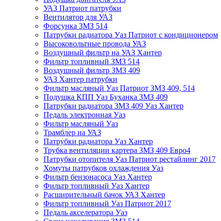
УАЗ Патриот патрубки
Вентилятор для УАЗ
Форсунка ЗМЗ 514
Патрубки радиатора Уаз Патриот с кондиционером
Высоковольтные провода УАЗ
Воздушный фильтр на УАЗ Хантер
Фильтр топливный ЗМЗ 514
Воздушный фильтр ЗМЗ 409
УАЗ Хантер патрубки
Фильтр масляный Уаз Патриот ЗМЗ 409, 514
Подушка КПП Уаз Буханка ЗМЗ 409
Патрубки радиатора ЗМЗ 409 Уаз Хантер
Педаль электронная Уаз
Фильтр масляный Уаз
Трамблер на УАЗ
Патрубки радиатора Уаз Хантер
Трубка вентиляции картера ЗМЗ 409 Евро4
Патрубки отопителя Уаз Патриот рестайлинг 2017
Хомуты патрубков охлаждения Уаз
Фильтр бензонасоса Уаз Хантер
Фильтр топливный Уаз Хантер
Расширительный бачок УАЗ Хантер
Фильтр топливный Уаз Патриот 2017
Педаль акселератора Уаз