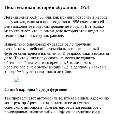
Незатейливая история «буханки» УАЗ
Легендарный УАЗ-450 или, как принято говорить в народе
– «буханка», вышла в производство в 1958 году, и по сей
день выходят ее модернизированные модели. Вот только
мало кто знает, что на самом деле история этой чудесной
техники началась гораздо раньше.
Изначально, Ульяновскому заводу было поручено
разработать армейский автомобиль, а точнее военный
фургон санитарного назначения. И разработчики взялись за
дело. То что у них получилось, не могло не удивить
обычного обывателя того времени. Что же такого
необычного в ней было? Дизайн! Да, в далеком 20 веке на
заводе УАЗа уже знали толк в дизайне.
Самый нарядный среди фургонов
Так прозвали этот автомобиль те, кто его видел. Художник-
конструктор Арямов создал настоящее искусство
советского автопрома. Элегантная решетка радиатора с
причудливым значком чайки, эффектное сужение сзади,