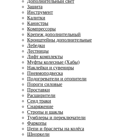
Дополнительный свет
Защита
Инструмент
Калитки
Канистры
Компрессоры
Крепеж дополнительный
Кронштейны дополнительные
Лебедки
Лестницы
Лифт комплекты
Муфты колесные (Хабы)
Наклейки и сувениры
Пневмоподвеска
Подогреватели и отопители
Пороги силовые
Проставки
Расширители
Сенд траки
Снаряжение
Стропы и шаклы
Тумблеры и переключатели
Фаркопы
Цепи и браслеты на колёса
Шноркели