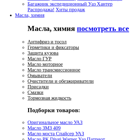
Багажник экспедиционный Уаз Хантер
Распродажа!
Хиты продаж
Масла, химия
Масла, химия
посмотреть все
Антифриз и тосол
Герметики и фиксаторы
Защита кузова
Масло ГУР
Масло моторное
Масло трансмиссионное
Омыватели
Очистители и обезжириватели
Присадки
Смазки
Тормозная жидкость
Подборки товаров:
Оригинальное масло УАЗ
Масло ЗМЗ 409
Масло моста Спайсер УАЗ
Масло РК Divgi Warner Уаз Патриот