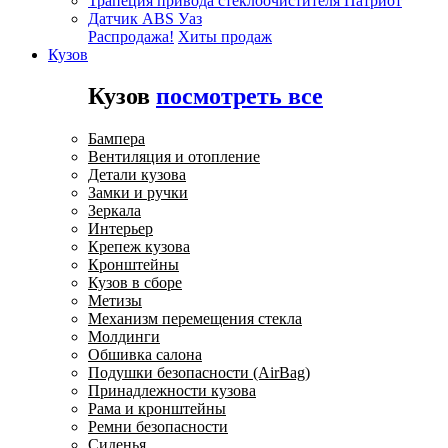
Трапеция привода стеклоочистителя Патриот
Датчик ABS Уаз
Распродажа!
Хиты продаж
Кузов
Кузов
посмотреть все
Бампера
Вентиляция и отопление
Детали кузова
Замки и ручки
Зеркала
Интерьер
Крепеж кузова
Кронштейны
Кузов в сборе
Метизы
Механизм перемещения стекла
Молдинги
Обшивка салона
Подушки безопасности (AirBag)
Принадлежности кузова
Рама и кронштейны
Ремни безопасности
Сиденья