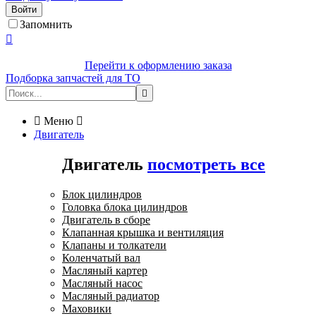
Войти
Запомнить

Перейти к оформлению заказа
Подборка запчастей для ТО


Меню

Двигатель
Двигатель
посмотреть все
Блок цилиндров
Головка блока цилиндров
Двигатель в сборе
Клапанная крышка и вентиляция
Клапаны и толкатели
Коленчатый вал
Масляный картер
Масляный насос
Масляный радиатор
Маховики