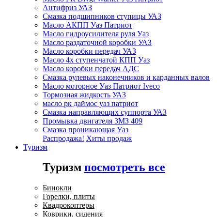
Антифриз УАЗ
Смазка подшипников ступицы УАЗ
Масло АКПП Уаз Патриот
Масло гидроусилителя руля Уаз
Масло раздаточной коробки УАЗ
Масло коробки передач УАЗ
Масло 4х ступенчатой КПП Уаз
Масло коробки передач АДС
Смазка рулевых наконечников и карданных валов
Масло моторное Уаз Патриот Iveco
Тормозная жидкость УАЗ
масло рк даймос уаз патриот
Смазка направляющих суппорта УАЗ
Промывка двигателя ЗМЗ 409
Смазка проникающая Уаз
Распродажа!
Хиты продаж
Туризм
Туризм
посмотреть все
Бинокли
Горелки, плиты
Квадрокоптеры
Коврики, сидения