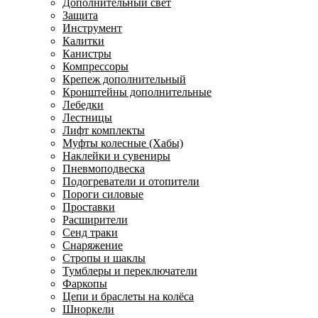
Дополнительный свет
Защита
Инструмент
Калитки
Канистры
Компрессоры
Крепеж дополнительный
Кронштейны дополнительные
Лебедки
Лестницы
Лифт комплекты
Муфты колесные (Хабы)
Наклейки и сувениры
Пневмоподвеска
Подогреватели и отопители
Пороги силовые
Проставки
Расширители
Сенд траки
Снаряжение
Стропы и шаклы
Тумблеры и переключатели
Фаркопы
Цепи и браслеты на колёса
Шноркели