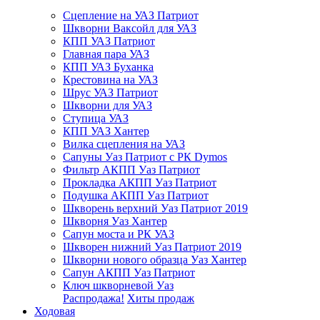
Сцепление на УАЗ Патриот
Шкворни Ваксойл для УАЗ
КПП УАЗ Патриот
Главная пара УАЗ
КПП УАЗ Буханка
Крестовина на УАЗ
Шрус УАЗ Патриот
Шкворни для УАЗ
Ступица УАЗ
КПП УАЗ Хантер
Вилка сцепления на УАЗ
Сапуны Уаз Патриот с РК Dymos
Фильтр АКПП Уаз Патриот
Прокладка АКПП Уаз Патриот
Подушка АКПП Уаз Патриот
Шкворень верхний Уаз Патриот 2019
Шкворня Уаз Хантер
Сапун моста и РК УАЗ
Шкворен нижний Уаз Патриот 2019
Шкворни нового образца Уаз Хантер
Сапун АКПП Уаз Патриот
Ключ шкворневой Уаз
Распродажа!
Хиты продаж
Ходовая