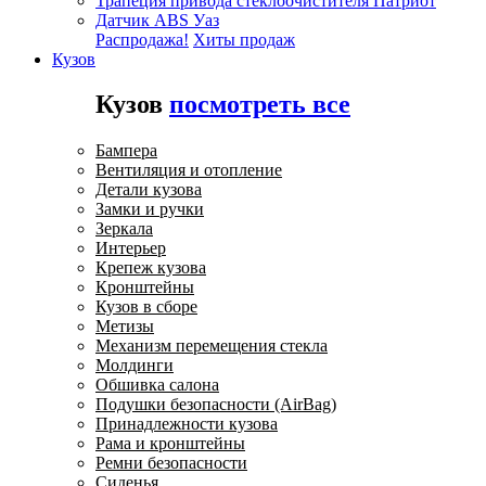
Трапеция привода стеклоочистителя Патриот
Датчик ABS Уаз
Распродажа!
Хиты продаж
Кузов
Кузов
посмотреть все
Бампера
Вентиляция и отопление
Детали кузова
Замки и ручки
Зеркала
Интерьер
Крепеж кузова
Кронштейны
Кузов в сборе
Метизы
Механизм перемещения стекла
Молдинги
Обшивка салона
Подушки безопасности (AirBag)
Принадлежности кузова
Рама и кронштейны
Ремни безопасности
Сиденья