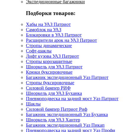
Экспедиционные багажники
Подборки товаров:
Хабы на УАЗ Патриот
Самоблок на УАЗ
Блокировки в УАЗ Патриот
Расширители арок на УАЗ Патриот
Стропы динамические
Софт-шаклы
Лифт кузова УАЗ Патриот
Стропы корозащитные
Шноркель для УАЗ Патриот
Крюки буксировочные
Багажник экспедиционный Уаз Патриот
Стропы буксировочные
Силовой бампер РИФ
Шноркель для УАЗ Буханка
Пневмоподвеска на задний мост Уаз Патриот
Шаклы
Силовой бампер Патриот Риф
Багажник экспедиционный Уаз Буханка
Шноркель для УАЗ Хантер
Багажник экспедиционный Уаз Пикап
Пневмоподвеска на задний мост Уаз Профи