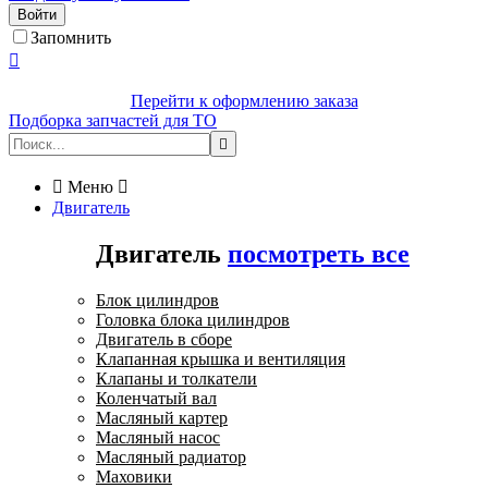
Войти
Запомнить

Перейти к оформлению заказа
Подборка запчастей для ТО


Меню

Двигатель
Двигатель
посмотреть все
Блок цилиндров
Головка блока цилиндров
Двигатель в сборе
Клапанная крышка и вентиляция
Клапаны и толкатели
Коленчатый вал
Масляный картер
Масляный насос
Масляный радиатор
Маховики