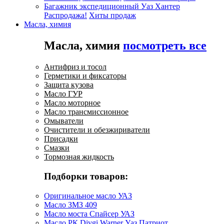
Багажник экспедиционный Уаз Хантер
Распродажа!
Хиты продаж
Масла, химия
Масла, химия
посмотреть все
Антифриз и тосол
Герметики и фиксаторы
Защита кузова
Масло ГУР
Масло моторное
Масло трансмиссионное
Омыватели
Очистители и обезжириватели
Присадки
Смазки
Тормозная жидкость
Подборки товаров:
Оригинальное масло УАЗ
Масло ЗМЗ 409
Масло моста Спайсер УАЗ
Масло РК Divgi Warner Уаз Патриот