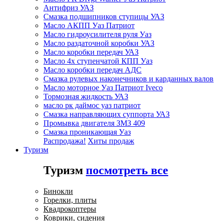
Антифриз УАЗ
Смазка подшипников ступицы УАЗ
Масло АКПП Уаз Патриот
Масло гидроусилителя руля Уаз
Масло раздаточной коробки УАЗ
Масло коробки передач УАЗ
Масло 4х ступенчатой КПП Уаз
Масло коробки передач АДС
Смазка рулевых наконечников и карданных валов
Масло моторное Уаз Патриот Iveco
Тормозная жидкость УАЗ
масло рк даймос уаз патриот
Смазка направляющих суппорта УАЗ
Промывка двигателя ЗМЗ 409
Смазка проникающая Уаз
Распродажа!
Хиты продаж
Туризм
Туризм
посмотреть все
Бинокли
Горелки, плиты
Квадрокоптеры
Коврики, сидения