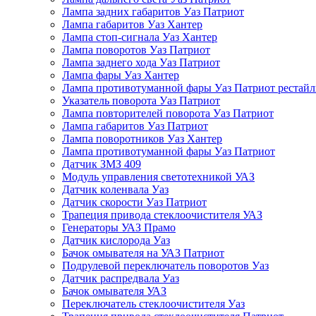
Лампа задних габаритов Уаз Патриот
Лампа габаритов Уаз Хантер
Лампа стоп-сигнала Уаз Хантер
Лампа поворотов Уаз Патриот
Лампа заднего хода Уаз Патриот
Лампа фары Уаз Хантер
Лампа противотуманной фары Уаз Патриот рестай
Указатель поворота Уаз Патриот
Лампа повторителей поворота Уаз Патриот
Лампа габаритов Уаз Патриот
Лампа поворотников Уаз Хантер
Лампа противотуманной фары Уаз Патриот
Датчик ЗМЗ 409
Модуль управления светотехникой УАЗ
Датчик коленвала Уаз
Датчик скорости Уаз Патриот
Трапеция привода стеклоочистителя УАЗ
Генераторы УАЗ Прамо
Датчик кислорода Уаз
Бачок омывателя на УАЗ Патриот
Подрулевой переключатель поворотов Уаз
Датчик распредвала Уаз
Бачок омывателя УАЗ
Переключатель стеклоочистителя Уаз