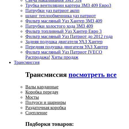
Свеча накаливания ЗМЗ 514
Трубка вентиляции картера ЗМЗ 409 Евро3
Патрубки уаз патриот акпп
шланг теплообменника уаз патриот
Фильтр масляный Уаз Хантер ЗМЗ 409
Патрубки холостого хода ЗМЗ 409
Фильтр топливный Уаз Хантер Евро 3
Фильтр масляный Уаз Патриот до 2012 года
Задняя подушка двигателя УАЗ Хантер
Передняя подушка двигателя УАЗ Хантер
Фильтр масляный Уаз Патриот IVECO
Распродажа!
Хиты продаж
Трансмиссия
Трансмиссия
посмотреть все
Валы карданные
Коробка передач
Мосты
Полуоси и шарниры
Раздаточная коробка
Сцепление
Подборки товаров: