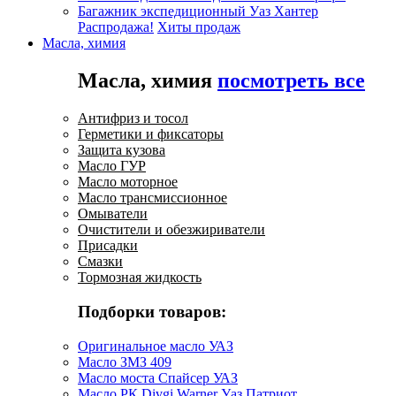
Багажник экспедиционный Уаз Хантер
Распродажа!
Хиты продаж
Масла, химия
Масла, химия
посмотреть все
Антифриз и тосол
Герметики и фиксаторы
Защита кузова
Масло ГУР
Масло моторное
Масло трансмиссионное
Омыватели
Очистители и обезжириватели
Присадки
Смазки
Тормозная жидкость
Подборки товаров:
Оригинальное масло УАЗ
Масло ЗМЗ 409
Масло моста Спайсер УАЗ
Масло РК Divgi Warner Уаз Патриот