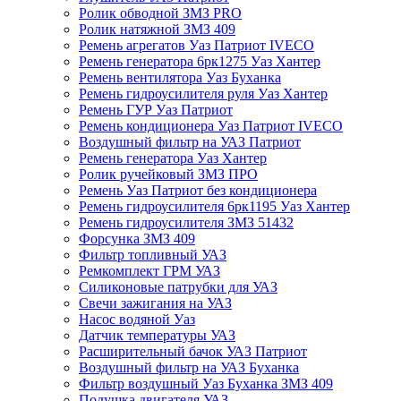
Ролик обводной ЗМЗ PRO
Ролик натяжной ЗМЗ 409
Ремень агрегатов Уаз Патриот IVECO
Ремень генератора 6рк1275 Уаз Хантер
Ремень вентилятора Уаз Буханка
Ремень гидроусилителя руля Уаз Хантер
Ремень ГУР Уаз Патриот
Ремень кондиционера Уаз Патриот IVECO
Воздушный фильтр на УАЗ Патриот
Ремень генератора Уаз Хантер
Ролик ручейковый ЗМЗ ПРО
Ремень Уаз Патриот без кондиционера
Ремень гидроусилителя 6рк1195 Уаз Хантер
Ремень гидроусилителя ЗМЗ 51432
Форсунка ЗМЗ 409
Фильтр топливный УАЗ
Ремкомплект ГРМ УАЗ
Силиконовые патрубки для УАЗ
Свечи зажигания на УАЗ
Насос водяной Уаз
Датчик температуры УАЗ
Расширительный бачок УАЗ Патриот
Воздушный фильтр на УАЗ Буханка
Фильтр воздушный Уаз Буханка ЗМЗ 409
Подушка двигателя УАЗ