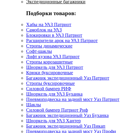
Экспедиционные багажники
Подборки товаров:
Хабы на УАЗ Патриот
Самоблок на УАЗ
Блокировки в УАЗ Патриот
Расширители арок на УАЗ Патриот
Стропы динамические
Софт-шаклы
Лифт кузова УАЗ Патриот
Стропы корозащитные
Шноркель для УАЗ Патриот
Крюки буксировочные
Багажник экспедиционный Уаз Патриот
Стропы буксировочные
Силовой бампер РИФ
Шноркель для УАЗ Буханка
Пневмоподвеска на задний мост Уаз Патриот
Шаклы
Силовой бампер Патриот Риф
Багажник экспедиционный Уаз Буханка
Шноркель для УАЗ Хантер
Багажник экспедиционный Уаз Пикап
Пневмоподвеска на задний мост Уаз Профи