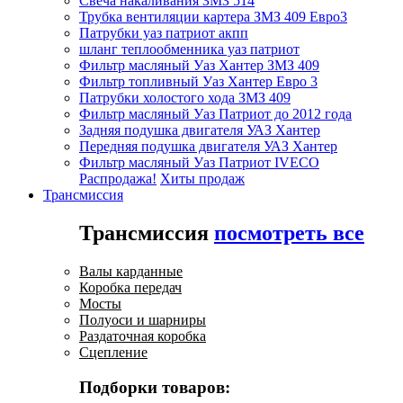
Свеча накаливания ЗМЗ 514
Трубка вентиляции картера ЗМЗ 409 Евро3
Патрубки уаз патриот акпп
шланг теплообменника уаз патриот
Фильтр масляный Уаз Хантер ЗМЗ 409
Фильтр топливный Уаз Хантер Евро 3
Патрубки холостого хода ЗМЗ 409
Фильтр масляный Уаз Патриот до 2012 года
Задняя подушка двигателя УАЗ Хантер
Передняя подушка двигателя УАЗ Хантер
Фильтр масляный Уаз Патриот IVECO
Распродажа!
Хиты продаж
Трансмиссия
Трансмиссия
посмотреть все
Валы карданные
Коробка передач
Мосты
Полуоси и шарниры
Раздаточная коробка
Сцепление
Подборки товаров: