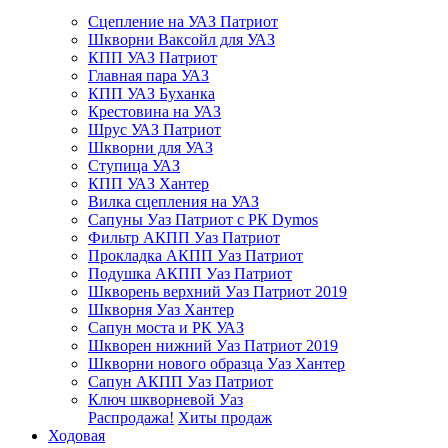
Сцепление на УАЗ Патриот
Шкворни Ваксойл для УАЗ
КПП УАЗ Патриот
Главная пара УАЗ
КПП УАЗ Буханка
Крестовина на УАЗ
Шрус УАЗ Патриот
Шкворни для УАЗ
Ступица УАЗ
КПП УАЗ Хантер
Вилка сцепления на УАЗ
Сапуны Уаз Патриот с РК Dymos
Фильтр АКПП Уаз Патриот
Прокладка АКПП Уаз Патриот
Подушка АКПП Уаз Патриот
Шкворень верхний Уаз Патриот 2019
Шкворня Уаз Хантер
Сапун моста и РК УАЗ
Шкворен нижний Уаз Патриот 2019
Шкворни нового образца Уаз Хантер
Сапун АКПП Уаз Патриот
Ключ шкворневой Уаз
Распродажа!
Хиты продаж
Ходовая