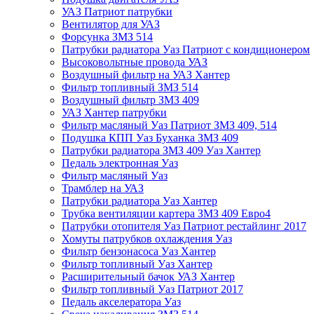
УАЗ Патриот патрубки
Вентилятор для УАЗ
Форсунка ЗМЗ 514
Патрубки радиатора Уаз Патриот с кондиционером
Высоковольтные провода УАЗ
Воздушный фильтр на УАЗ Хантер
Фильтр топливный ЗМЗ 514
Воздушный фильтр ЗМЗ 409
УАЗ Хантер патрубки
Фильтр масляный Уаз Патриот ЗМЗ 409, 514
Подушка КПП Уаз Буханка ЗМЗ 409
Патрубки радиатора ЗМЗ 409 Уаз Хантер
Педаль электронная Уаз
Фильтр масляный Уаз
Трамблер на УАЗ
Патрубки радиатора Уаз Хантер
Трубка вентиляции картера ЗМЗ 409 Евро4
Патрубки отопителя Уаз Патриот рестайлинг 2017
Хомуты патрубков охлаждения Уаз
Фильтр бензонасоса Уаз Хантер
Фильтр топливный Уаз Хантер
Расширительный бачок УАЗ Хантер
Фильтр топливный Уаз Патриот 2017
Педаль акселератора Уаз