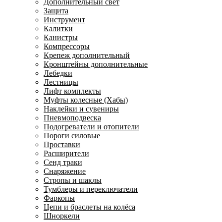
Дополнительный свет
Защита
Инструмент
Калитки
Канистры
Компрессоры
Крепеж дополнительный
Кронштейны дополнительные
Лебедки
Лестницы
Лифт комплекты
Муфты колесные (Хабы)
Наклейки и сувениры
Пневмоподвеска
Подогреватели и отопители
Пороги силовые
Проставки
Расширители
Сенд траки
Снаряжение
Стропы и шаклы
Тумблеры и переключатели
Фаркопы
Цепи и браслеты на колёса
Шноркели