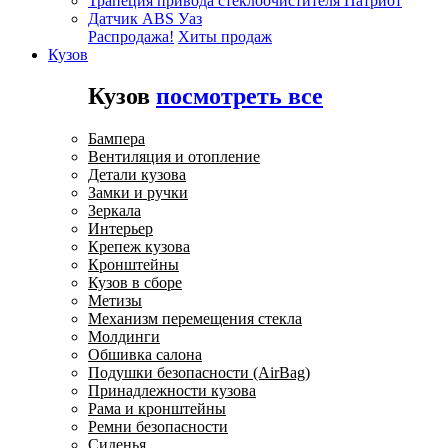
Трапеция привода стеклоочистителя Патриот
Датчик ABS Уаз
Распродажа!
Хиты продаж
Кузов
Кузов
посмотреть все
Бампера
Вентиляция и отопление
Детали кузова
Замки и ручки
Зеркала
Интерьер
Крепеж кузова
Кронштейны
Кузов в сборе
Метизы
Механизм перемещения стекла
Молдинги
Обшивка салона
Подушки безопасности (AirBag)
Принадлежности кузова
Рама и кронштейны
Ремни безопасности
Сиденья