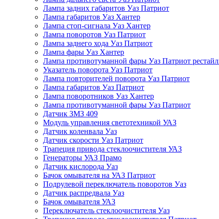
Лампа задних габаритов Уаз Патриот
Лампа габаритов Уаз Хантер
Лампа стоп-сигнала Уаз Хантер
Лампа поворотов Уаз Патриот
Лампа заднего хода Уаз Патриот
Лампа фары Уаз Хантер
Лампа противотуманной фары Уаз Патриот рестай
Указатель поворота Уаз Патриот
Лампа повторителей поворота Уаз Патриот
Лампа габаритов Уаз Патриот
Лампа поворотников Уаз Хантер
Лампа противотуманной фары Уаз Патриот
Датчик ЗМЗ 409
Модуль управления светотехникой УАЗ
Датчик коленвала Уаз
Датчик скорости Уаз Патриот
Трапеция привода стеклоочистителя УАЗ
Генераторы УАЗ Прамо
Датчик кислорода Уаз
Бачок омывателя на УАЗ Патриот
Подрулевой переключатель поворотов Уаз
Датчик распредвала Уаз
Бачок омывателя УАЗ
Переключатель стеклоочистителя Уаз