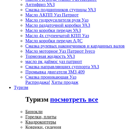
Антифриз УАЗ
Смазка подшипников ступицы УАЗ
Масло АКПП Уаз Патриот
Масло гидроусилителя руля Уаз
Масло раздаточной коробки УАЗ
Масло коробки передач УАЗ
Масло 4х ступенчатой КПП Уаз
Масло коробки передач АДС
Смазка рулевых наконечников и карданных валов
Масло моторное Уаз Патриот Iveco
Тормозная жидкость УАЗ
масло рк даймос уаз патриот
Смазка направляющих суппорта УАЗ
Промывка двигателя ЗМЗ 409
Смазка проникающая Уаз
Распродажа!
Хиты продаж
Туризм
Туризм
посмотреть все
Бинокли
Горелки, плиты
Квадрокоптеры
Коврики, сидения