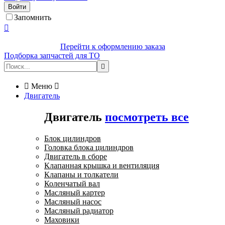
Войти
Запомнить

Перейти к оформлению заказа
Подборка запчастей для ТО


Меню

Двигатель
Двигатель
посмотреть все
Блок цилиндров
Головка блока цилиндров
Двигатель в сборе
Клапанная крышка и вентиляция
Клапаны и толкатели
Коленчатый вал
Масляный картер
Масляный насос
Масляный радиатор
Маховики