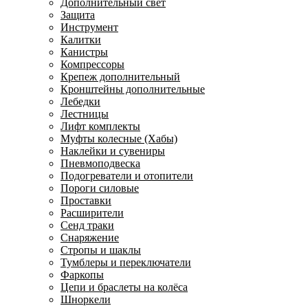
Дополнительный свет
Защита
Инструмент
Калитки
Канистры
Компрессоры
Крепеж дополнительный
Кронштейны дополнительные
Лебедки
Лестницы
Лифт комплекты
Муфты колесные (Хабы)
Наклейки и сувениры
Пневмоподвеска
Подогреватели и отопители
Пороги силовые
Проставки
Расширители
Сенд траки
Снаряжение
Стропы и шаклы
Тумблеры и переключатели
Фаркопы
Цепи и браслеты на колёса
Шноркели