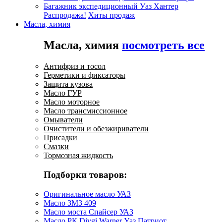
Багажник экспедиционный Уаз Хантер
Распродажа!
Хиты продаж
Масла, химия
Масла, химия
посмотреть все
Антифриз и тосол
Герметики и фиксаторы
Защита кузова
Масло ГУР
Масло моторное
Масло трансмиссионное
Омыватели
Очистители и обезжириватели
Присадки
Смазки
Тормозная жидкость
Подборки товаров:
Оригинальное масло УАЗ
Масло ЗМЗ 409
Масло моста Спайсер УАЗ
Масло РК Divgi Warner Уаз Патриот