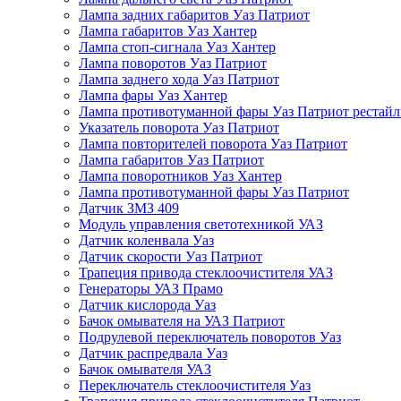
Лампа задних габаритов Уаз Патриот
Лампа габаритов Уаз Хантер
Лампа стоп-сигнала Уаз Хантер
Лампа поворотов Уаз Патриот
Лампа заднего хода Уаз Патриот
Лампа фары Уаз Хантер
Лампа противотуманной фары Уаз Патриот рестай
Указатель поворота Уаз Патриот
Лампа повторителей поворота Уаз Патриот
Лампа габаритов Уаз Патриот
Лампа поворотников Уаз Хантер
Лампа противотуманной фары Уаз Патриот
Датчик ЗМЗ 409
Модуль управления светотехникой УАЗ
Датчик коленвала Уаз
Датчик скорости Уаз Патриот
Трапеция привода стеклоочистителя УАЗ
Генераторы УАЗ Прамо
Датчик кислорода Уаз
Бачок омывателя на УАЗ Патриот
Подрулевой переключатель поворотов Уаз
Датчик распредвала Уаз
Бачок омывателя УАЗ
Переключатель стеклоочистителя Уаз