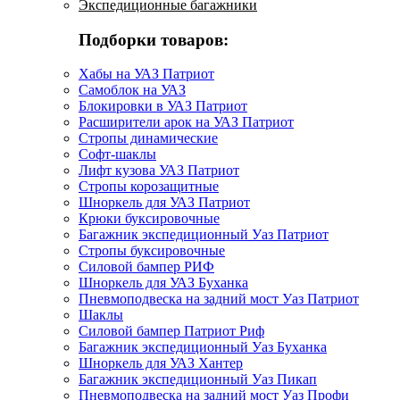
Экспедиционные багажники
Подборки товаров:
Хабы на УАЗ Патриот
Самоблок на УАЗ
Блокировки в УАЗ Патриот
Расширители арок на УАЗ Патриот
Стропы динамические
Софт-шаклы
Лифт кузова УАЗ Патриот
Стропы корозащитные
Шноркель для УАЗ Патриот
Крюки буксировочные
Багажник экспедиционный Уаз Патриот
Стропы буксировочные
Силовой бампер РИФ
Шноркель для УАЗ Буханка
Пневмоподвеска на задний мост Уаз Патриот
Шаклы
Силовой бампер Патриот Риф
Багажник экспедиционный Уаз Буханка
Шноркель для УАЗ Хантер
Багажник экспедиционный Уаз Пикап
Пневмоподвеска на задний мост Уаз Профи