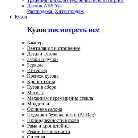
Трапеция привода стеклоочистителя Патриот
Датчик ABS Уаз
Распродажа!
Хиты продаж
Кузов
Кузов
посмотреть все
Бампера
Вентиляция и отопление
Детали кузова
Замки и ручки
Зеркала
Интерьер
Крепеж кузова
Кронштейны
Кузов в сборе
Метизы
Механизм перемещения стекла
Молдинги
Обшивка салона
Подушки безопасности (AirBag)
Принадлежности кузова
Рама и кронштейны
Ремни безопасности
Сиденья