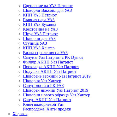
Сцепление на УАЗ Патриот
Шкворни Ваксойл для УАЗ
КПП УАЗ Патриот
Главная пара УАЗ
КПП УАЗ Буханка
Крестовина на УАЗ
Шрус УАЗ Патриот
Шкворни для УАЗ
Ступица УАЗ
КПП УАЗ Хантер
Вилка сцепления на УАЗ
Сапуны Уаз Патриот с РК Dymos
Фильтр АКПП Уаз Патриот
Прокладка АКПП Уаз Патриот
Подушка АКПП Уаз Патриот
Шкворень верхний Уаз Патриот 2019
Шкворня Уаз Хантер
Сапун моста и РК УАЗ
Шкворен нижний Уаз Патриот 2019
Шкворни нового образца Уаз Хантер
Сапун АКПП Уаз Патриот
Ключ шкворневой Уаз
Распродажа!
Хиты продаж
Ходовая