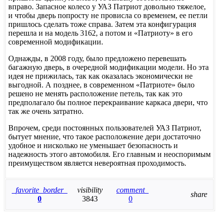
вправо. Запасное колесо у УАЗ Патриот довольно тяжелое,
и чтобы дверь попросту не провисла со временем, ее петли
пришлось сделать тоже справа. Затем эта конфигурация
перешла и на модель 3162, а потом и «Патриоту» в его
современной модификации.
Однажды, в 2008 году, было предложено перевешать
багажную дверь, в очередной модификации модели. Но эта
идея не прижилась, так как оказалась экономически не
выгодной. А позднее, в современном «Патриоте» было
решено не менять расположение петель, так как это
предполагало бы полное перекраивание каркаса двери, что
так же очень затратно.
Впрочем, среди постоянных пользователей УАЗ Патриот,
бытует мнение, что такое расположение дери достаточно
удобное и нисколько не уменьшает безопасность и
надежность этого автомобиля. Его главным и неоспоримым
преимуществом является невероятная проходимость.
favorite_border
visibility
comment
share
0
3843
0