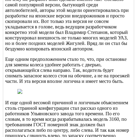
самой популярной версии, бытующей среди
автолюбителей, авторы этой модели ориентировались при
разработке на японские версии внедорожников и просто
скопировали их. Вот только эта версия не совсем
укладывается в голове, ведь ведущим разработчиком
конкретно этой модели был Владимир Степанов, который
конструировал внешность не только многих моделей УАЗ,
но и более поздних моделей Жигулей. Вряд ли он стал бы
бездумно копировать японский автопром.
Еще одним предположением стало то, что, при остановке
для замены колеса удобнее работать с дверью,
открывающейся слева направо. Так, водитель будет
снимать запасное колесо стоя на обочине, а не на проезжей
части. И эта версия вполне логична и имеет место быть.
И еще одной весомой причиной и логичным объяснением
столь странной конфигурации стал рассказ одного из
работников Ульяновского завода того времени. По его
словам, в то время когда разрабатывалась модель 3160, по
требованиям ГОСТ номерной знак должен был
располагаться либо по центру, либо слева. И так как номер
пришлось сдвинуть влево, то запаску соответсвенно