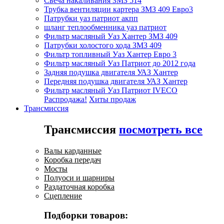
Свеча накаливания ЗМЗ 514
Трубка вентиляции картера ЗМЗ 409 Евро3
Патрубки уаз патриот акпп
шланг теплообменника уаз патриот
Фильтр масляный Уаз Хантер ЗМЗ 409
Патрубки холостого хода ЗМЗ 409
Фильтр топливный Уаз Хантер Евро 3
Фильтр масляный Уаз Патриот до 2012 года
Задняя подушка двигателя УАЗ Хантер
Передняя подушка двигателя УАЗ Хантер
Фильтр масляный Уаз Патриот IVECO
Распродажа!
Хиты продаж
Трансмиссия
Трансмиссия
посмотреть все
Валы карданные
Коробка передач
Мосты
Полуоси и шарниры
Раздаточная коробка
Сцепление
Подборки товаров: