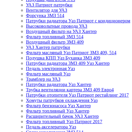
УАЗ Патриот патрубки
Вентилятор для УАЗ
Форсунка ЗМЗ 514
Патрубки радиатора Уаз Патриот с кондиционером
Высоковольтные провода УАЗ
Воздушный фильтр на УАЗ Хантер
Фильтр топливный ЗМЗ 514
Воздушный фильтр ЗМЗ 409
УАЗ Хантер патрубки
Фильтр масляный Уаз Патриот ЗМЗ 409, 514
Подушка КПП Уаз Буханка ЗМЗ 409
Патрубки радиатора ЗМЗ 409 Уаз Хантер
Педаль электронная Уаз
Фильтр масляный Уаз
Трамблер на УАЗ
Патрубки радиатора Уаз Хантер
Трубка вентиляции картера ЗМЗ 409 Евро4
Патрубки отопителя Уаз Патриот рестайлинг 2017
Хомуты патрубков охлаждения Уаз
Фильтр бензонасоса Уаз Хантер
Фильтр топливный Уаз Хантер
Расширительный бачок УАЗ Хантер
Фильтр топливный Уаз Патриот 2017
Педаль акселератора Уаз