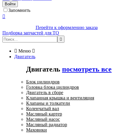
Войти
Запомнить

Перейти к оформлению заказа
Подборка запчастей для ТО


Меню

Двигатель
Двигатель
посмотреть все
Блок цилиндров
Головка блока цилиндров
Двигатель в сборе
Клапанная крышка и вентиляция
Клапаны и толкатели
Коленчатый вал
Масляный картер
Масляный насос
Масляный радиатор
Маховики