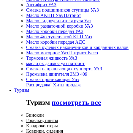
Антифриз УАЗ
Смазка подшипников ступицы УАЗ
Масло АКПП Уаз Патриот
Масло гидроусилителя руля Уаз
Масло раздаточной коробки УАЗ
Масло коробки передач УАЗ
Масло 4х ступенчатой КПП Уаз
Масло коробки передач АДС
Смазка рулевых наконечников и карданных валов
Масло моторное Уаз Патриот Iveco
Тормозная жидкость УАЗ
масло рк даймос уаз патриот
Смазка направляющих суппорта УАЗ
Промывка двигателя ЗМЗ 409
Смазка проникающая Уаз
Распродажа!
Хиты продаж
Туризм
Туризм
посмотреть все
Бинокли
Горелки, плиты
Квадрокоптеры
Коврики, сидения