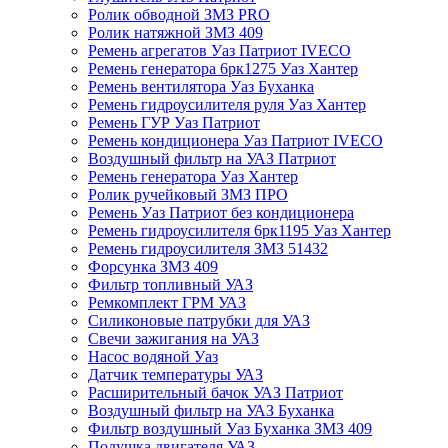
Ролик обводной ЗМЗ PRO
Ролик натяжной ЗМЗ 409
Ремень агрегатов Уаз Патриот IVECO
Ремень генератора 6рк1275 Уаз Хантер
Ремень вентилятора Уаз Буханка
Ремень гидроусилителя руля Уаз Хантер
Ремень ГУР Уаз Патриот
Ремень кондиционера Уаз Патриот IVECO
Воздушный фильтр на УАЗ Патриот
Ремень генератора Уаз Хантер
Ролик ручейковый ЗМЗ ПРО
Ремень Уаз Патриот без кондиционера
Ремень гидроусилителя 6рк1195 Уаз Хантер
Ремень гидроусилителя ЗМЗ 51432
Форсунка ЗМЗ 409
Фильтр топливный УАЗ
Ремкомплект ГРМ УАЗ
Силиконовые патрубки для УАЗ
Свечи зажигания на УАЗ
Насос водяной Уаз
Датчик температуры УАЗ
Расширительный бачок УАЗ Патриот
Воздушный фильтр на УАЗ Буханка
Фильтр воздушный Уаз Буханка ЗМЗ 409
Подушка двигателя УАЗ