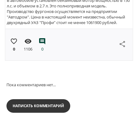
В автомобиле установлен бензиновый мотор мощностью в 150
л.с. и объемом в 2.7 л. Это полноприводная модель.
Производство фургонов осуществляется на предприятии
"Автодром". Цена в настоящий момент неизвестна, обычный
двухрядный УАЗ "Профи" стоит не менее 1061900 рублей.
favorite_border
visibility
comment
share
0
1106
0
Пока комментариев нет...
НАПИСАТЬ КОММЕНТАРИЙ