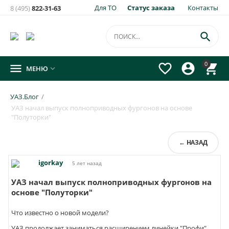
Для ТО
Статус заказа
Контакты
8 (495)
822-31-63

0




МЕНЮ

УАЗ.Блог
/
УАЗ начал выпуск полноприводных фургонов на основе
"Полуторки"
← НАЗАД
igorkay
5 лет назад
УАЗ начал выпуск полноприводных фургонов на
основе "Полуторки"
Что известно о новой модели?
УАЗ продолжает заниматься расширением линейки "Профи".