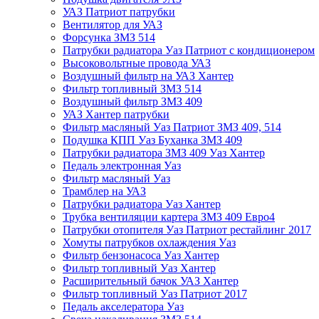
УАЗ Патриот патрубки
Вентилятор для УАЗ
Форсунка ЗМЗ 514
Патрубки радиатора Уаз Патриот с кондиционером
Высоковольтные провода УАЗ
Воздушный фильтр на УАЗ Хантер
Фильтр топливный ЗМЗ 514
Воздушный фильтр ЗМЗ 409
УАЗ Хантер патрубки
Фильтр масляный Уаз Патриот ЗМЗ 409, 514
Подушка КПП Уаз Буханка ЗМЗ 409
Патрубки радиатора ЗМЗ 409 Уаз Хантер
Педаль электронная Уаз
Фильтр масляный Уаз
Трамблер на УАЗ
Патрубки радиатора Уаз Хантер
Трубка вентиляции картера ЗМЗ 409 Евро4
Патрубки отопителя Уаз Патриот рестайлинг 2017
Хомуты патрубков охлаждения Уаз
Фильтр бензонасоса Уаз Хантер
Фильтр топливный Уаз Хантер
Расширительный бачок УАЗ Хантер
Фильтр топливный Уаз Патриот 2017
Педаль акселератора Уаз