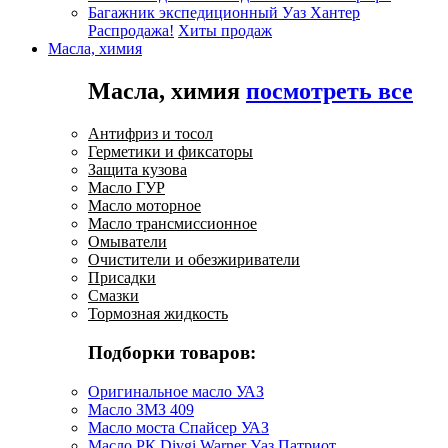
Багажник экспедиционный Уаз Хантер
Распродажа!
Хиты продаж
Масла, химия
Масла, химия
посмотреть все
Антифриз и тосол
Герметики и фиксаторы
Защита кузова
Масло ГУР
Масло моторное
Масло трансмиссионное
Омыватели
Очистители и обезжириватели
Присадки
Смазки
Тормозная жидкость
Подборки товаров:
Оригинальное масло УАЗ
Масло ЗМЗ 409
Масло моста Спайсер УАЗ
Масло РК Divgi Warner Уаз Патриот