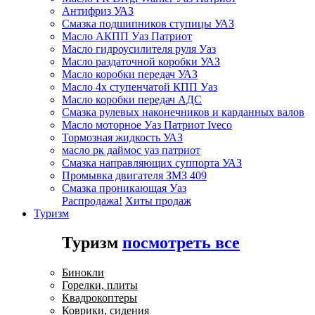
Антифриз УАЗ
Смазка подшипников ступицы УАЗ
Масло АКПП Уаз Патриот
Масло гидроусилителя руля Уаз
Масло раздаточной коробки УАЗ
Масло коробки передач УАЗ
Масло 4х ступенчатой КПП Уаз
Масло коробки передач АДС
Смазка рулевых наконечников и карданных валов
Масло моторное Уаз Патриот Iveco
Тормозная жидкость УАЗ
масло рк даймос уаз патриот
Смазка направляющих суппорта УАЗ
Промывка двигателя ЗМЗ 409
Смазка проникающая Уаз
Распродажа!
Хиты продаж
Туризм
Туризм
посмотреть все
Бинокли
Горелки, плиты
Квадрокоптеры
Коврики, сидения