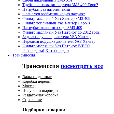
Свеча накаливания ЗМЗ 514
Трубка вентиляции картера ЗМЗ 409 Евро3
Патрубки уаз патриот акпп
шланг теплообменника уаз патриот
Фильтр масляный Уаз Хантер ЗМЗ 409
Фильтр топливный Уаз Хантер Евро 3
Патрубки холостого хода ЗМЗ 409
Фильтр масляный Уаз Патриот до 2012 года
Задняя подушка двигателя УАЗ Хантер
Передняя подушка двигателя УАЗ Хантер
Фильтр масляный Уаз Патриот IVECO
Распродажа!
Хиты продаж
Трансмиссия
Трансмиссия
посмотреть все
Валы карданные
Коробка передач
Мосты
Полуоси и шарниры
Раздаточная коробка
Сцепление
Подборки товаров: