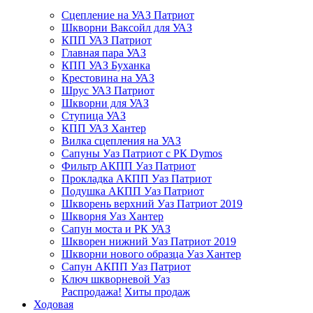
Сцепление на УАЗ Патриот
Шкворни Ваксойл для УАЗ
КПП УАЗ Патриот
Главная пара УАЗ
КПП УАЗ Буханка
Крестовина на УАЗ
Шрус УАЗ Патриот
Шкворни для УАЗ
Ступица УАЗ
КПП УАЗ Хантер
Вилка сцепления на УАЗ
Сапуны Уаз Патриот с РК Dymos
Фильтр АКПП Уаз Патриот
Прокладка АКПП Уаз Патриот
Подушка АКПП Уаз Патриот
Шкворень верхний Уаз Патриот 2019
Шкворня Уаз Хантер
Сапун моста и РК УАЗ
Шкворен нижний Уаз Патриот 2019
Шкворни нового образца Уаз Хантер
Сапун АКПП Уаз Патриот
Ключ шкворневой Уаз
Распродажа!
Хиты продаж
Ходовая