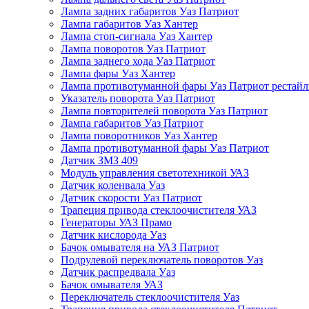
Лампа задних габаритов Уаз Патриот
Лампа габаритов Уаз Хантер
Лампа стоп-сигнала Уаз Хантер
Лампа поворотов Уаз Патриот
Лампа заднего хода Уаз Патриот
Лампа фары Уаз Хантер
Лампа противотуманной фары Уаз Патриот рестай
Указатель поворота Уаз Патриот
Лампа повторителей поворота Уаз Патриот
Лампа габаритов Уаз Патриот
Лампа поворотников Уаз Хантер
Лампа противотуманной фары Уаз Патриот
Датчик ЗМЗ 409
Модуль управления светотехникой УАЗ
Датчик коленвала Уаз
Датчик скорости Уаз Патриот
Трапеция привода стеклоочистителя УАЗ
Генераторы УАЗ Прамо
Датчик кислорода Уаз
Бачок омывателя на УАЗ Патриот
Подрулевой переключатель поворотов Уаз
Датчик распредвала Уаз
Бачок омывателя УАЗ
Переключатель стеклоочистителя Уаз