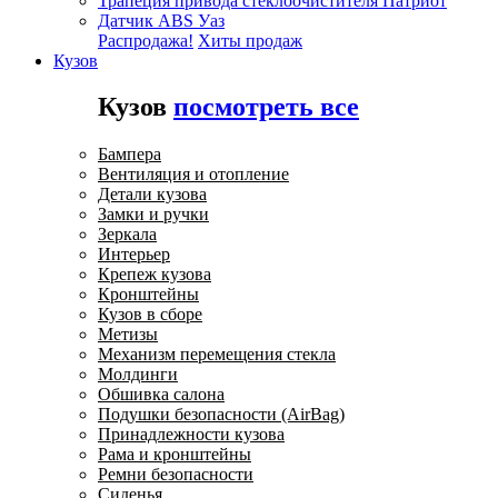
Трапеция привода стеклоочистителя Патриот
Датчик ABS Уаз
Распродажа!
Хиты продаж
Кузов
Кузов
посмотреть все
Бампера
Вентиляция и отопление
Детали кузова
Замки и ручки
Зеркала
Интерьер
Крепеж кузова
Кронштейны
Кузов в сборе
Метизы
Механизм перемещения стекла
Молдинги
Обшивка салона
Подушки безопасности (AirBag)
Принадлежности кузова
Рама и кронштейны
Ремни безопасности
Сиденья