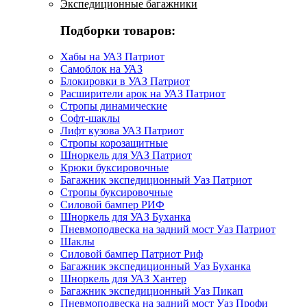
Экспедиционные багажники
Подборки товаров:
Хабы на УАЗ Патриот
Самоблок на УАЗ
Блокировки в УАЗ Патриот
Расширители арок на УАЗ Патриот
Стропы динамические
Софт-шаклы
Лифт кузова УАЗ Патриот
Стропы корозащитные
Шноркель для УАЗ Патриот
Крюки буксировочные
Багажник экспедиционный Уаз Патриот
Стропы буксировочные
Силовой бампер РИФ
Шноркель для УАЗ Буханка
Пневмоподвеска на задний мост Уаз Патриот
Шаклы
Силовой бампер Патриот Риф
Багажник экспедиционный Уаз Буханка
Шноркель для УАЗ Хантер
Багажник экспедиционный Уаз Пикап
Пневмоподвеска на задний мост Уаз Профи