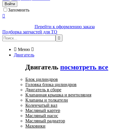
Войти
Запомнить

Перейти к оформлению заказа
Подборка запчастей для ТО


Меню

Двигатель
Двигатель
посмотреть все
Блок цилиндров
Головка блока цилиндров
Двигатель в сборе
Клапанная крышка и вентиляция
Клапаны и толкатели
Коленчатый вал
Масляный картер
Масляный насос
Масляный радиатор
Маховики