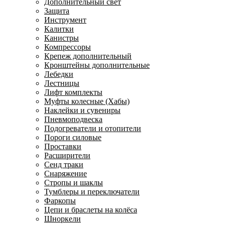
Дополнительный свет
Защита
Инструмент
Калитки
Канистры
Компрессоры
Крепеж дополнительный
Кронштейны дополнительные
Лебедки
Лестницы
Лифт комплекты
Муфты колесные (Хабы)
Наклейки и сувениры
Пневмоподвеска
Подогреватели и отопители
Пороги силовые
Проставки
Расширители
Сенд траки
Снаряжение
Стропы и шаклы
Тумблеры и переключатели
Фаркопы
Цепи и браслеты на колёса
Шноркели