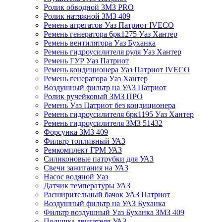
Ролик обводной ЗМЗ PRO
Ролик натяжной ЗМЗ 409
Ремень агрегатов Уаз Патриот IVECO
Ремень генератора 6рк1275 Уаз Хантер
Ремень вентилятора Уаз Буханка
Ремень гидроусилителя руля Уаз Хантер
Ремень ГУР Уаз Патриот
Ремень кондиционера Уаз Патриот IVECO
Ремень генератора Уаз Хантер
Воздушный фильтр на УАЗ Патриот
Ролик ручейковый ЗМЗ ПРО
Ремень Уаз Патриот без кондиционера
Ремень гидроусилителя 6рк1195 Уаз Хантер
Ремень гидроусилителя ЗМЗ 51432
Форсунка ЗМЗ 409
Фильтр топливный УАЗ
Ремкомплект ГРМ УАЗ
Силиконовые патрубки для УАЗ
Свечи зажигания на УАЗ
Насос водяной Уаз
Датчик температуры УАЗ
Расширительный бачок УАЗ Патриот
Воздушный фильтр на УАЗ Буханка
Фильтр воздушный Уаз Буханка ЗМЗ 409
Подушка двигателя УАЗ