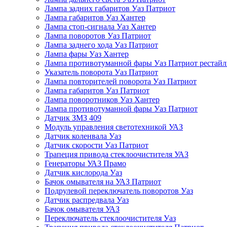
Лампа задних габаритов Уаз Патриот
Лампа габаритов Уаз Хантер
Лампа стоп-сигнала Уаз Хантер
Лампа поворотов Уаз Патриот
Лампа заднего хода Уаз Патриот
Лампа фары Уаз Хантер
Лампа противотуманной фары Уаз Патриот рестай
Указатель поворота Уаз Патриот
Лампа повторителей поворота Уаз Патриот
Лампа габаритов Уаз Патриот
Лампа поворотников Уаз Хантер
Лампа противотуманной фары Уаз Патриот
Датчик ЗМЗ 409
Модуль управления светотехникой УАЗ
Датчик коленвала Уаз
Датчик скорости Уаз Патриот
Трапеция привода стеклоочистителя УАЗ
Генераторы УАЗ Прамо
Датчик кислорода Уаз
Бачок омывателя на УАЗ Патриот
Подрулевой переключатель поворотов Уаз
Датчик распредвала Уаз
Бачок омывателя УАЗ
Переключатель стеклоочистителя Уаз