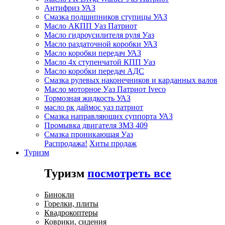
Антифриз УАЗ
Смазка подшипников ступицы УАЗ
Масло АКПП Уаз Патриот
Масло гидроусилителя руля Уаз
Масло раздаточной коробки УАЗ
Масло коробки передач УАЗ
Масло 4х ступенчатой КПП Уаз
Масло коробки передач АДС
Смазка рулевых наконечников и карданных валов
Масло моторное Уаз Патриот Iveco
Тормозная жидкость УАЗ
масло рк даймос уаз патриот
Смазка направляющих суппорта УАЗ
Промывка двигателя ЗМЗ 409
Смазка проникающая Уаз
Распродажа!
Хиты продаж
Туризм
Туризм
посмотреть все
Бинокли
Горелки, плиты
Квадрокоптеры
Коврики, сидения