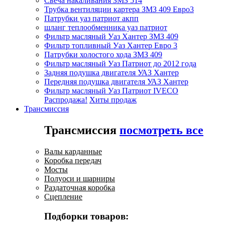
Свеча накаливания ЗМЗ 514
Трубка вентиляции картера ЗМЗ 409 Евро3
Патрубки уаз патриот акпп
шланг теплообменника уаз патриот
Фильтр масляный Уаз Хантер ЗМЗ 409
Фильтр топливный Уаз Хантер Евро 3
Патрубки холостого хода ЗМЗ 409
Фильтр масляный Уаз Патриот до 2012 года
Задняя подушка двигателя УАЗ Хантер
Передняя подушка двигателя УАЗ Хантер
Фильтр масляный Уаз Патриот IVECO
Распродажа!
Хиты продаж
Трансмиссия
Трансмиссия
посмотреть все
Валы карданные
Коробка передач
Мосты
Полуоси и шарниры
Раздаточная коробка
Сцепление
Подборки товаров: