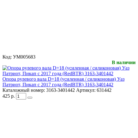
Код:
УМ005683
В наличии
Опора рулевого вала D=18 (усиленная / силиконовая) Уаз
Патриот, Пикап с 2017 года (RedBTR) 3163-3401442
Каталожный номер:
3163-3401442
Артикул:
631442
425
р.