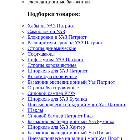
Экспедиционные багажники
Подборки товаров:
Хабы на УАЗ Патриот
Самоблок на УАЗ
Блокировки в УАЗ Патриот
Расширители арок на УАЗ Патриот
Стропы динамические
Софт-шаклы
Лифт кузова УАЗ Патриот
Стропы корозащитные
Шноркель для УАЗ Патриот
Крюки буксировочные
Багажник экспедиционный Уаз Патриот
Стропы буксировочные
Силовой бампер РИФ
Шноркель для УАЗ Буханка
Пневмоподвеска на задний мост Уаз Патриот
Шаклы
Силовой бампер Патриот Риф
Багажник экспедиционный Уаз Буханка
Шноркель для УАЗ Хантер
Багажник экспедиционный Уаз Пикап
Пневмоподвеска на задний мост Уаз Профи