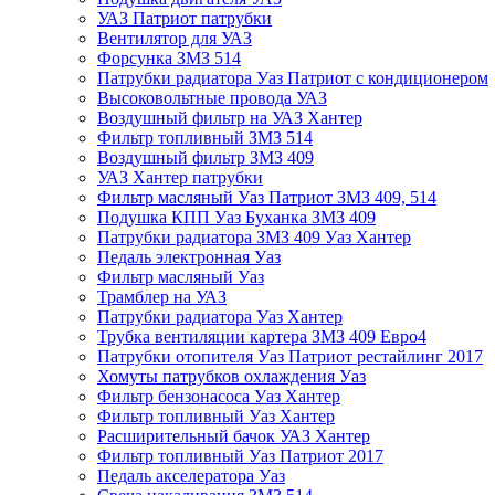
УАЗ Патриот патрубки
Вентилятор для УАЗ
Форсунка ЗМЗ 514
Патрубки радиатора Уаз Патриот с кондиционером
Высоковольтные провода УАЗ
Воздушный фильтр на УАЗ Хантер
Фильтр топливный ЗМЗ 514
Воздушный фильтр ЗМЗ 409
УАЗ Хантер патрубки
Фильтр масляный Уаз Патриот ЗМЗ 409, 514
Подушка КПП Уаз Буханка ЗМЗ 409
Патрубки радиатора ЗМЗ 409 Уаз Хантер
Педаль электронная Уаз
Фильтр масляный Уаз
Трамблер на УАЗ
Патрубки радиатора Уаз Хантер
Трубка вентиляции картера ЗМЗ 409 Евро4
Патрубки отопителя Уаз Патриот рестайлинг 2017
Хомуты патрубков охлаждения Уаз
Фильтр бензонасоса Уаз Хантер
Фильтр топливный Уаз Хантер
Расширительный бачок УАЗ Хантер
Фильтр топливный Уаз Патриот 2017
Педаль акселератора Уаз