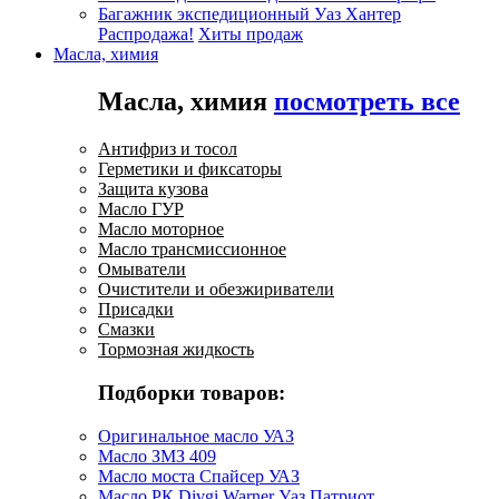
Багажник экспедиционный Уаз Хантер
Распродажа!
Хиты продаж
Масла, химия
Масла, химия
посмотреть все
Антифриз и тосол
Герметики и фиксаторы
Защита кузова
Масло ГУР
Масло моторное
Масло трансмиссионное
Омыватели
Очистители и обезжириватели
Присадки
Смазки
Тормозная жидкость
Подборки товаров:
Оригинальное масло УАЗ
Масло ЗМЗ 409
Масло моста Спайсер УАЗ
Масло РК Divgi Warner Уаз Патриот