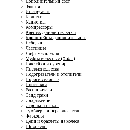
Дополнительный свет
Защита
Инструмент
Калитки
Канистры
Компрессоры
Крепеж дополнительный
Кронштейны дополнительные
Лебедки
Лестницы
Лифт комплекты
Муфты колесные (Хабы)
Наклейки и сувениры
Пневмоподвеска
Подогреватели и отопители
Пороги силовые
Проставки
Расширители
Сенд траки
Снаряжение
Стропы и шаклы
Тумблеры и переключатели
Фаркопы
Цепи и браслеты на колёса
Шноркели