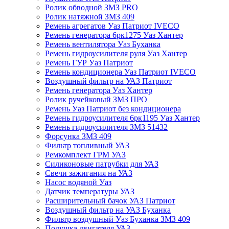
Ролик обводной ЗМЗ PRO
Ролик натяжной ЗМЗ 409
Ремень агрегатов Уаз Патриот IVECO
Ремень генератора 6рк1275 Уаз Хантер
Ремень вентилятора Уаз Буханка
Ремень гидроусилителя руля Уаз Хантер
Ремень ГУР Уаз Патриот
Ремень кондиционера Уаз Патриот IVECO
Воздушный фильтр на УАЗ Патриот
Ремень генератора Уаз Хантер
Ролик ручейковый ЗМЗ ПРО
Ремень Уаз Патриот без кондиционера
Ремень гидроусилителя 6рк1195 Уаз Хантер
Ремень гидроусилителя ЗМЗ 51432
Форсунка ЗМЗ 409
Фильтр топливный УАЗ
Ремкомплект ГРМ УАЗ
Силиконовые патрубки для УАЗ
Свечи зажигания на УАЗ
Насос водяной Уаз
Датчик температуры УАЗ
Расширительный бачок УАЗ Патриот
Воздушный фильтр на УАЗ Буханка
Фильтр воздушный Уаз Буханка ЗМЗ 409
Подушка двигателя УАЗ