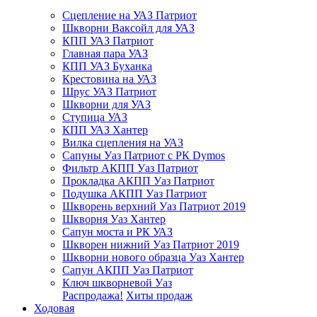
Сцепление на УАЗ Патриот
Шкворни Ваксойл для УАЗ
КПП УАЗ Патриот
Главная пара УАЗ
КПП УАЗ Буханка
Крестовина на УАЗ
Шрус УАЗ Патриот
Шкворни для УАЗ
Ступица УАЗ
КПП УАЗ Хантер
Вилка сцепления на УАЗ
Сапуны Уаз Патриот с РК Dymos
Фильтр АКПП Уаз Патриот
Прокладка АКПП Уаз Патриот
Подушка АКПП Уаз Патриот
Шкворень верхний Уаз Патриот 2019
Шкворня Уаз Хантер
Сапун моста и РК УАЗ
Шкворен нижний Уаз Патриот 2019
Шкворни нового образца Уаз Хантер
Сапун АКПП Уаз Патриот
Ключ шкворневой Уаз
Распродажа!
Хиты продаж
Ходовая