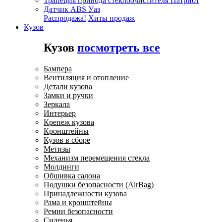
Трапеция привода стеклоочистителя Патриот
Датчик ABS Уаз
Распродажа!
Хиты продаж
Кузов
Кузов
посмотреть все
Бампера
Вентиляция и отопление
Детали кузова
Замки и ручки
Зеркала
Интерьер
Крепеж кузова
Кронштейны
Кузов в сборе
Метизы
Механизм перемещения стекла
Молдинги
Обшивка салона
Подушки безопасности (AirBag)
Принадлежности кузова
Рама и кронштейны
Ремни безопасности
Сиденья