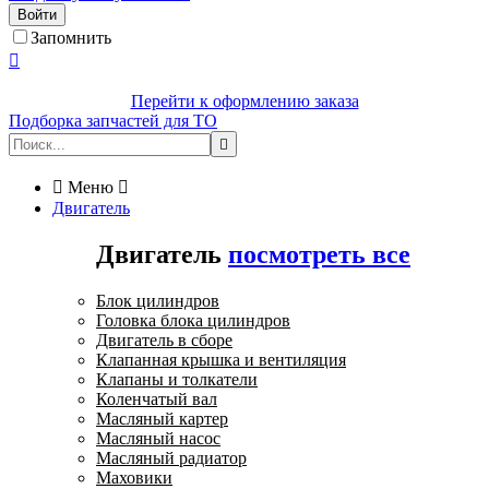
Войти
Запомнить

Перейти к оформлению заказа
Подборка запчастей для ТО


Меню

Двигатель
Двигатель
посмотреть все
Блок цилиндров
Головка блока цилиндров
Двигатель в сборе
Клапанная крышка и вентиляция
Клапаны и толкатели
Коленчатый вал
Масляный картер
Масляный насос
Масляный радиатор
Маховики