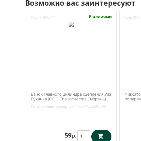
Возможно вас заинтересуют
В наличии
Код:
УМ00741
Код:
УМ0
Бачок главного цилиндра сцепления Уаз
Фиксато
Буханка (ООО Спецоснастка Сызрань)
попереч
3741-00-1602560-00
(Ваксойл
Каталожный номер:
3741-00-1602560-00
59
р.