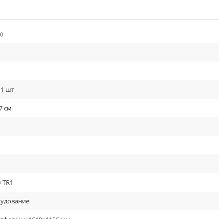
)
 1 шт
17 см
-TR1
рудование