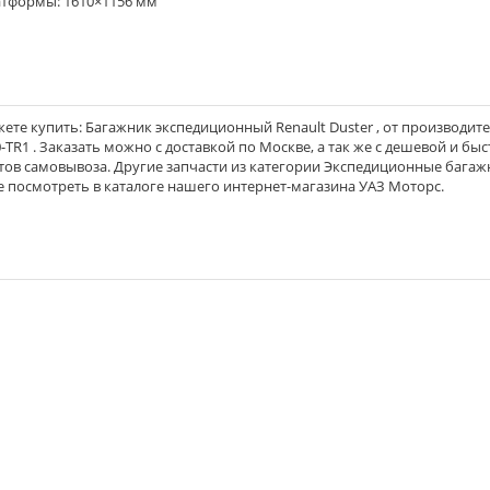
атформы: 1610×1156 мм
те купить: Багажник экспедиционный Renault Duster , от производите
0-TR1 . Заказать можно с доставкой по Москве, а так же с дешевой и бы
ктов самовывоза. Другие запчасти из категории Экспедиционные бага
 посмотреть в каталоге нашего интернет-магазина УАЗ Моторс.