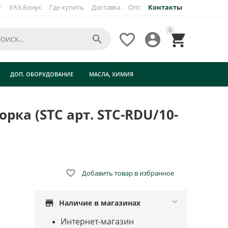
г
УАЗ.Бонус
Где купить
Доставка
Опт
Контакты
×
0




TC
ДОП. ОБОРУДОВАНИЕ
МАСЛА, ХИМИЯ
рка (STC арт. STC-RDU/10-

Добавить товар в избранное
store
Наличие в магазинах
Интернет-магазин