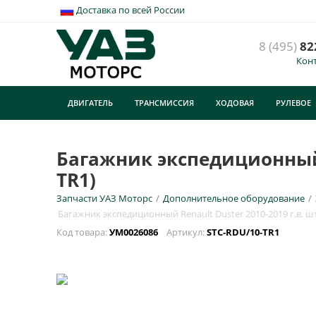
Доставка по всей России
8 (495)
82
Кон
Б
а
ДВИГАТЕЛЬ
ТРАНСМИССИЯ
ХОДОВАЯ
РУЛЕВОЕ
У
ТУРИЗМ
E
Багажник экспедиционный R
TR1)
Н
Запчасти УАЗ Моторс
/
Дополнительное оборудование
/
Багажник экспедиционный Renault Duster 2010-2019 г.в. шт
Код товара:
УМ0026086
Артикул:
STC-RDU/10-TR1