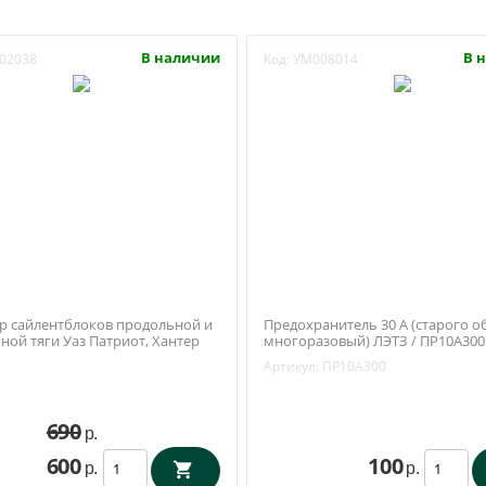
В наличии
В 
02038
Код:
УМ008014
р сайлентблоков продольной и
Предохранитель 30 А (старого о
ной тяги Уаз Патриот, Хантер
многоразовый) ЛЭТЗ / ПР10А300
 / Бийск)
Артикул:
ПР10А300
690
р.
600
100
р.
р.