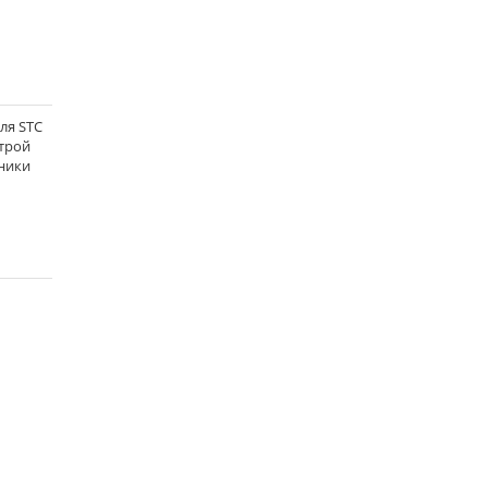
ля STC
строй
жники