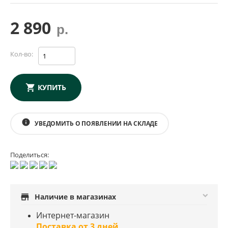
2 890
р.
Кол-во:
КУПИТЬ
info
УВЕДОМИТЬ О ПОЯВЛЕНИИ НА СКЛАДЕ
Поделиться:
store
Наличие в магазинах
Интернет-магазин
Поставка от 3 дней