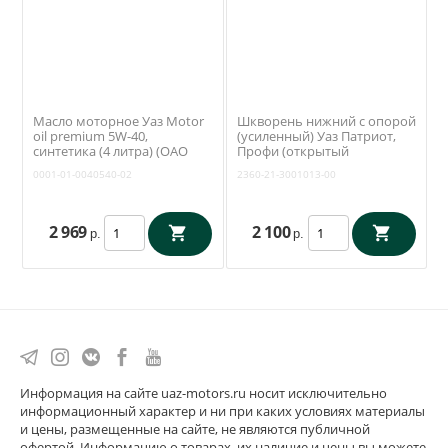
Масло моторное Уаз Motor
Шкворень нижний с опорой
oil premium 5W-40,
(усиленный) Уаз Патриот,
синтетика (4 литра) (ОАО
Профи (открытый
УАЗ) 0001-01-0040540-02
поворотный кулак) (Ваксойл
0001-01-0040540-02
2360-21-3001013-00
/ Бийск) 2360-21-3001013-00
2 969
2 100
р.
р.
Информация на сайте uaz-motors.ru носит исключительно
информационный характер и ни при каких условиях материалы
и цены, размещенные на сайте, не являются публичной
офертой. Информацию о товарах, их наличие и цены вы можете