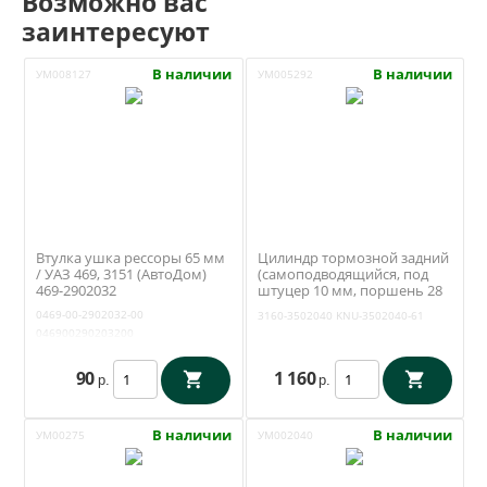
Возможно вас
заинтересуют
В наличии
В наличии
УМ008127
УМ005292
Втулка ушка рессоры 65 мм
Цилиндр тормозной задний
/ УАЗ 469, 3151 (АвтоДом)
(самоподводящийся, под
469-2902032
штуцер 10 мм, поршень 28
мм) Уаз 3163, 31519, 3741
0469-00-2902032-00
3160-3502040
KNU-3502040-61
(Tanaki) 3160-3502040
046900290203200
90
1 160
р.
р.
В наличии
В наличии
УМ00275
УМ002040