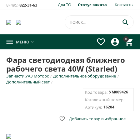
Для ТО
Статус заказа
Контакты
8 (495)
822-31-63
×
Уведомить о появлении на складе
товара:

Фара светодиодная ближнего рабочего света 40W
0




МЕНЮ

(Starled)
Укажите e-mail и\или номер телефона для SMS уведомления.
Фара светодиодная ближнего
рабочего света 40W (Starled)
E-mail для уведомления письмом
Запчасти УАЗ Моторс
Дополнительное оборудование
/
/
Дополнительный свет
/
Номер телефона для SMS уведомления
Код товара:
УМ009426
Каталожный номер:
Артикул:
16204

Добавить товар в избранное
ОТПРАВИТЬ