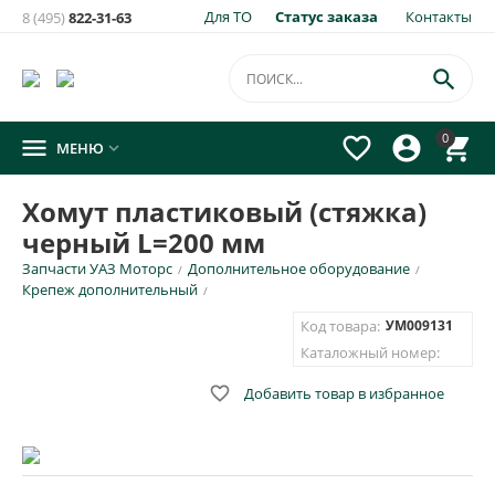
Для ТО
Статус заказа
Контакты
8 (495)
822-31-63

0




МЕНЮ

Хомут пластиковый (стяжка)
черный L=200 мм
Запчасти УАЗ Моторс
Дополнительное оборудование
/
/
Крепеж дополнительный
/
Код товара:
УМ009131
Каталожный номер:

Добавить товар в избранное