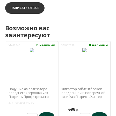
НАПИСАТЬ ОТЗЫВ
Возможно вас
заинтересуют
В наличии
В наличии
УМ00240
УМ002038
Подушка амортизатора
Фиксатор сайлентблоков
переднего (верхняя) Уаз
продольной и поперечной
Патриот, Профи (резина)
тяги Уаз Патриот, Хантер
3741-00-2905440-00
(Ваксойл / Бийск)
3741-00-2905440-00
690
р.