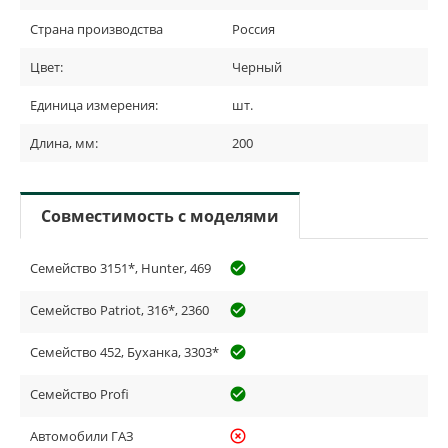
Страна производства
Россия
Цвет:
Черный
Единица измерения:
шт.
Длина, мм:
200
Совместимость с моделями
Семейство 3151*, Hunter, 469
check_circle_outline
Семейство Patriot, 316*, 2360
check_circle_outline
Семейство 452, Буханка, 3303*
check_circle_outline
Семейство Profi
check_circle_outline
Автомобили ГАЗ
highlight_off