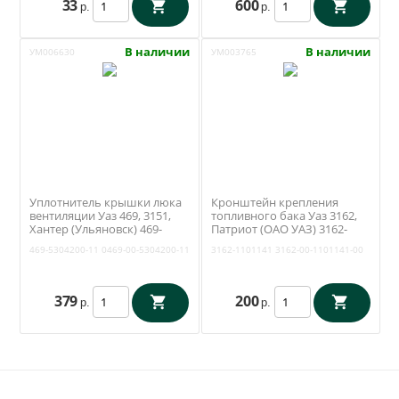
33
600
р.
р.
В наличии
В наличии
УМ006630
УМ003765
Уплотнитель крышки люка
Кронштейн крепления
вентиляции Уаз 469, 3151,
топливного бака Уаз 3162,
Хантер (Ульяновск) 469-
Патриот (ОАО УАЗ) 3162-
5304200-11
1101141
469-5304200-11
0469-00-5304200-11
3162-1101141
3162-00-1101141-00
379
200
р.
р.